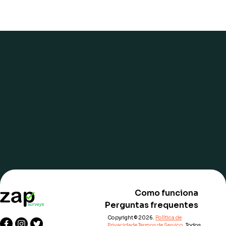
United States
Indonesia
English
België/Belgique
Japan/日本
Español
Français
Danmark
Malaysia
Nederlands
Melayu
Suomi
New Zealand
English
France
Singapore
Germany/Deutschland
대한민국
Ireland
Italy/Italia
Como funciona
Perguntas frequentes
The Netherlands/Nederland
Copyright © 2026.
Política de
Privacidade
Termos de Serviço
. Todos