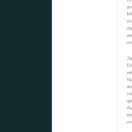
an
Mi
st
da
we
un
Je
Di
ve
Nu
ab
Id
ge
Au
ei
un