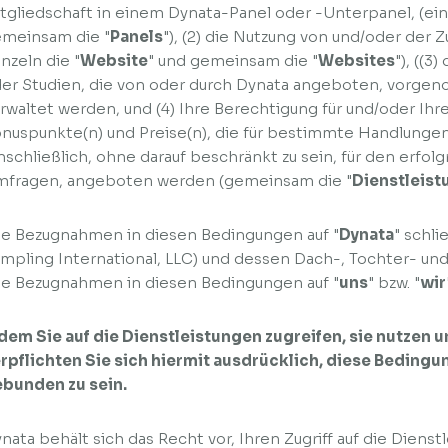
tgliedschaft in einem Dynata-Panel oder -Unterpanel, (einz
meinsam die "
Panels
"), (2) die Nutzung von und/oder der 
inzeln die "
Website
" und gemeinsam die "
Websites
"), ((3
er Studien, die von oder durch Dynata angeboten, vorge
rwaltet werden, und (4) Ihre Berechtigung für und/oder Ihr
nuspunkte(n) und Preise(n), die für bestimmte Handlungen
nschließlich, ohne darauf beschränkt zu sein, für den erfo
fragen, angeboten werden (gemeinsam die "
Dienstleis
le Bezugnahmen in diesen Bedingungen auf "
Dynata
" schli
mpling International, LLC) und dessen Dach-, Tochter- und
le Bezugnahmen in diesen Bedingungen auf "
uns
" bzw. "
wir
dem Sie auf die Dienstleistungen zugreifen, sie nutzen u
rpflichten Sie sich hiermit ausdrücklich, diese Bedingu
bunden zu sein.
nata behält sich das Recht vor, Ihren Zugriff auf die Diens