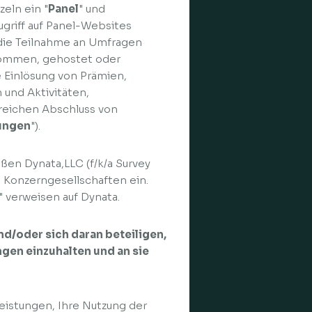
eln ein "
Panel
" und
Zugriff auf Panel-Websites
) die Teilnahme an Umfragen
nommen, gehostet oder
e Einlösung von Prämien,
 und Aktivitäten,
lgreichen Abschluss von
tungen
").
eßen Dynata,LLC (f/k/a Survey
 Konzerngesellschaften ein.
" verweisen auf Dynata.
nd/oder sich daran beteiligen,
ngen einzuhalten und an sie
tleistungen, Ihre Nutzung der