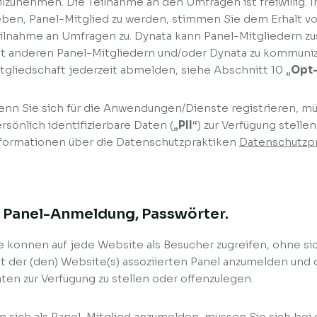
ilzunehmen. Die Teilnahme an den Umfragen ist freiwillig. 
ben, Panel-Mitglied zu werden, stimmen Sie dem Erhalt vo
ilnahme an Umfragen zu. Dynata kann Panel-Mitgliedern zu
t anderen Panel-Mitgliedern und/oder Dynata zu kommuniz
tgliedschaft jederzeit abmelden, siehe Abschnitt 10 „
Opt-
nn Sie sich für die Anwendungen/Dienste registrieren, 
rsönlich identifizierbare Daten („
PII
“) zur Verfügung stelle
formationen über die Datenschutzpraktiken
Datenschutzp
. Panel-Anmeldung, Passwörter.
e können auf jede Website als Besucher zugreifen, ohne si
t der (den) Website(s) assoziierten Panel anzumelden u
ten zur Verfügung zu stellen oder offenzulegen.
 sich als Panel-Mitglied anzumelden, müssen Sie sich bei 