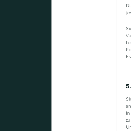
Di
je
Si
Ve
te
Pe
Fr
5
Si
an
in
zu
Um