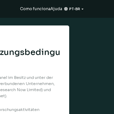
Como funciona
Ajuda
PT-BR
tzungsbedingu
nel im Besitz und unter der
nd verbundenen Unternehmen,
 Research Now Limited) und
et).
orschungsaktivitäten