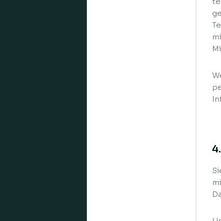
te
ge
Te
mi
Mi
We
pe
In
4
Si
mi
Da
Um