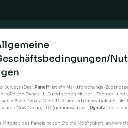
Allgemeine
Geschäftsbedingungen/Nu
ngen
p Surveys (Das „
Panel
“) ist ein Marktforschungs-Zugangspa
ntrolle von Dynata, LLC und seinen Mutter-, Tochter- u
nschließlich Dynata Global UK Limited (früher bekannt als
search Now Group, LLC (gemeinsam als „
Dynata
“ bezeichn
s Mitglied des Panels haben Sie die Möglichkeit, an Marktf