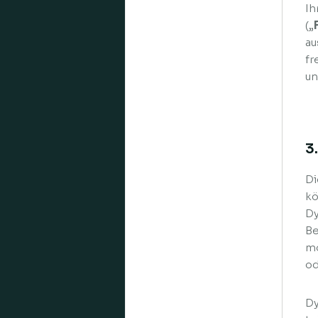
Ih
(„
au
fr
un
3
Di
kö
Dy
Be
mo
od
Dy