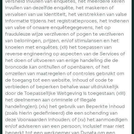
versneld invullen van enquêtes, het meerdere keren
invullen van dezelfde enquête, het maskeren of
vervalsen van uw identiteit, het verstrekken van valse
informatie tijdens het registratieproces, het indienen
van valse of onware enquêtegegevens, het op
frauduleuze wijze verzilveren of pogen te verzilveren
van beloningen, prijzen, en/of stimulansen en het
knoeien met enquêtes; (xii) het toepassen van
reverse engineering op aspecten van de Services of
het doen of uitvoeren van enige handeling die de
broncode kan onthullen of openbaren, of het
omzeilen van maatregelen of controles gebruikt om
de toegang tot een website, inhoud of code te
verbieden of beperken behalve waar uitdrukkelijk
door de Toepasselijke Wetgeving is toegestaan; (xiii)
het deelnemen aan criminele of illegale
handeling(en); (xiv) het gebruik van Beperkte Inhoud
(zoals hierin gedefinieerd) die een schending van
deze Voorwaarden inhouden; of (xv) het aanmoedigen
en/of adviseren van een persoon, inclusief maar niet
beperkt tot een werknemer van Dynata om een