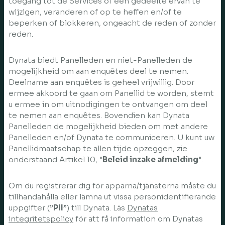
toegang tot de Services of een gedeelte ervan te
wijzigen, veranderen of op te heffen en/of te
beperken of blokkeren, ongeacht de reden of zonder
reden.
Dynata biedt Panelleden en niet-Panelleden de
mogelijkheid om aan enquêtes deel te nemen.
Deelname aan enquêtes is geheel vrijwillig. Door
ermee akkoord te gaan om Panellid te worden, stemt
u ermee in om uitnodigingen te ontvangen om deel
te nemen aan enquêtes. Bovendien kan Dynata
Panelleden de mogelijkheid bieden om met andere
Panelleden en/of Dynata te communiceren. U kunt uw
Panellidmaatschap te allen tijde opzeggen, zie
onderstaand Artikel 10, "
Beleid inzake afmelding
".
Om du registrerar dig för apparna/tjänsterna måste du
tillhandahålla eller lämna ut vissa personidentifierande
uppgifter (”
PII
”) till Dynata. Läs
Dynatas
integritetspolicy
för att få information om Dynatas