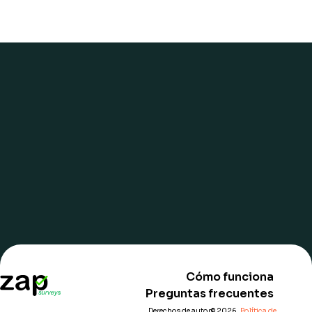
United States
Indonesia
English
België/Belgique
Japan/日本
Español
Français
Danmark
Malaysia
Nederlands
Melayu
Suomi
New Zealand
English
France
Singapore
Germany/Deutschland
대한민국
Ireland
Italy/Italia
Cómo funciona
The Netherlands/Nederland
Preguntas frecuentes
Derechos de autor© 2026.
Política de