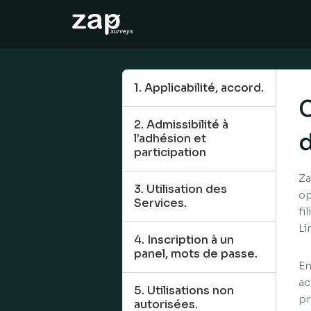
Cómo funciona
Ayuda
1. Applicabilité, accord.
C
ES
2. Admissibilité à
d
l’adhésion et
participation
Za
3. Utilisation des
op
Services.
fi
Li
4. Inscription à un
panel, mots de passe.
En
ac
5. Utilisations non
pr
autorisées.