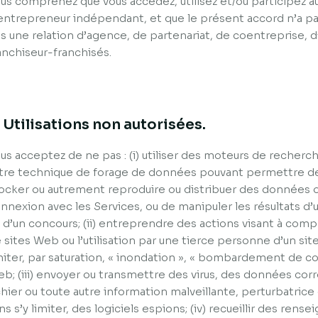
us comprenez que vous accédez, utilisez et/ou participez au
entrepreneur indépendant, et que le présent accord n’a pa
s une relation d’agence, de partenariat, de coentreprise,
anchiseur-franchisés.
. Utilisations non autorisées.
us acceptez de ne pas : (i) utiliser des moteurs de recher
tre technique de forage de données pouvant permettre de 
ocker ou autrement reproduire ou distribuer des données 
nnexion avec les Services, ou de manipuler les résultats d’u
 d’un concours; (ii) entreprendre des actions visant à co
 sites Web ou l’utilisation par une tierce personne d’un sit
miter, par saturation, « inondation », « bombardement de cour
b; (iii) envoyer ou transmettre des virus, des données cor
chier ou toute autre information malveillante, perturbatrice
ns s’y limiter, des logiciels espions; (iv) recueillir des re