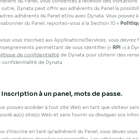
hérent du Panel, vous consentez à recevoir des invitations
 outre, Dynata peut offrir aux adhérents du Panel la possi
autres adhérents du Panel et/ou avec Dynata. Vous pouvez
sabonner du Panel; reportez-vous à la Section 10 «
Politiq
 vous vous inscrivez aux Applications/Services, vous devrez f
nseignements permettant de vous identifier («
RPI
») à Dyn
litique de confidentialité
de Dynata pour obtenir des rens
 confidentialité de Dynata.
. Inscription à un panel, mots de passe.
us pouvez accéder à tout site Web en tant que visiteur san
socié au(x) site(s) Web et sans fournir ou divulguer vos inf
ur s’inscrire en tant qu’adhérent du Panel, vous devez vous i
urnir certaines données personnelles. Les adhérents et n