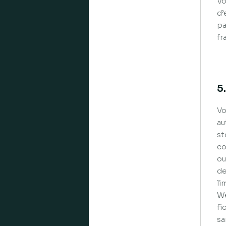
Vo
d’
pa
fr
5
Vo
au
st
co
ou
de
li
We
fi
sa