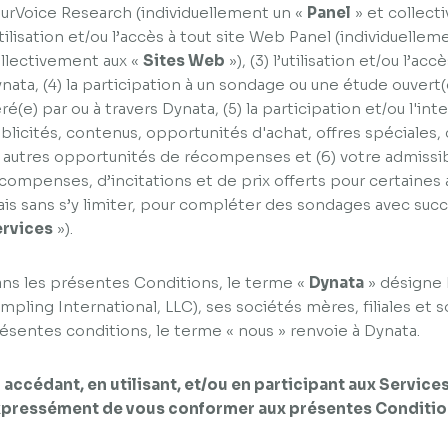
urVoice Research (individuellement un «
Panel
» et collect
utilisation et/ou l’accès à tout site Web Panel (individuellem
llectivement aux «
Sites Web
»), (3) l’utilisation et/ou l’a
nata, (4) la participation à un sondage ou une étude ouvert(
ré(e) par ou à travers Dynata, (5) la participation et/ou l'in
blicités, contenus, opportunités d'achat, offres spéciales,
 autres opportunités de récompenses et (6) votre admissib
compenses, d’incitations et de prix offerts pour certaines a
is sans s’y limiter, pour compléter des sondages avec succ
rvices
»).
ns les présentes Conditions, le terme «
Dynata
» désigne 
mpling International, LLC), ses sociétés mères, filiales et
ésentes conditions, le terme « nous » renvoie à Dynata.
 accédant, en utilisant, et/ou en participant aux Service
pressément de vous conformer aux présentes Conditions 