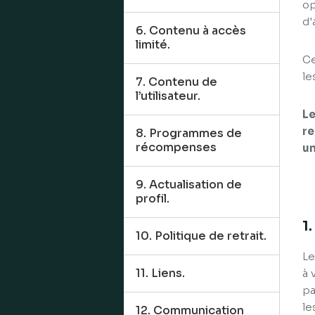
op
d'
6. Contenu à accès
limité.
Ce
le
7. Contenu de
l’utilisateur.
Le
re
8. Programmes de
récompenses
un
9. Actualisation de
profil.
1
10. Politique de retrait.
Le
11. Liens.
à 
pa
le
12. Communication