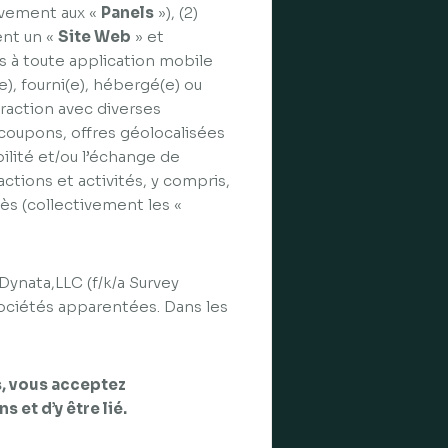
ivement aux «
Panels
»), (2)
ent un «
Site Web
» et
ccès à toute application mobile
e), fourni(e), hébergé(e) ou
teraction avec diverses
 coupons, offres géolocalisées
ilité et/ou l’échange de
ctions et activités, y compris,
ès (collectivement les «
Dynata,LLC (f/k/a Survey
 sociétés apparentées. Dans les
s, vous acceptez
et d’y être lié.