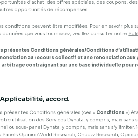
portunités d'achat, des offres spéciales, des coupons, des
autres opportunités de récompenses.
s conditions peuvent être modifiées. Pour en savoir plus su
s données que vous fournissez, veuillez consulter notre
Poli
s présentes Conditions générales/Conditions d’utilis
nonciation au recours collectif et une renonciation aux 
 arbitrage contraignant sur une base individuelle pour r
. Applicabilité, accord.
s présentes Conditions générales (ces «
Conditions
») ét
votre utilisation des Services Dynata, y compris, mais sans s’y
nel ou sous-panel Dynata, y compris, mais sans s’y limiter,
s Panels OpinionWorld Research, Choozz Research, Opinio