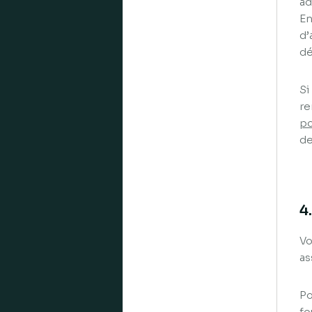
ad
En
d’
dé
Si
re
po
de
4
Vo
as
Po
fo