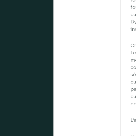
fo
ou
Dy
in
Ch
Le
mo
co
sé
ou
pa
qu
de
L’