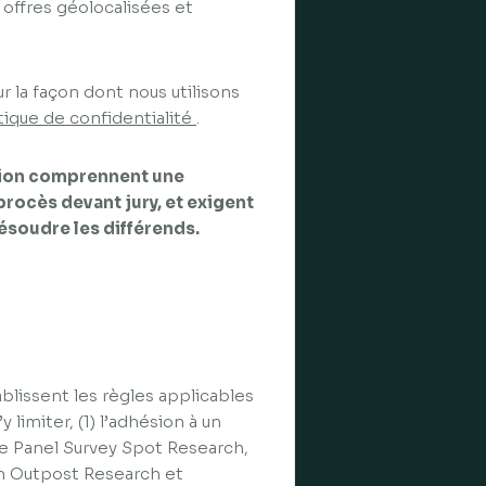
 offres géolocalisées et
r la façon dont nous utilisons
tique de confidentialité
.
ation comprennent une
procès devant jury, et exigent
ésoudre les différends.
ablissent les règles applicables
 limiter, (1) l’adhésion à un
 le Panel Survey Spot Research,
n Outpost Research et