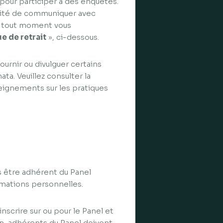
 pour participer à des enquêtes.
bilité de communiquer avec
 à tout moment vous
ue de retrait
», ci-dessous.
ournir ou divulguer certains
ata. Veuillez consulter la
eignements sur les pratiques
s être adhérent du Panel
ormations personnelles.
nscrire sur ou pour le Panel et
on-adhérents du Panel doivent