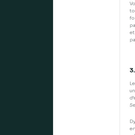
Vo
to
fo
pa
et
pa
3
Le
un
d’
Se
Dy
en