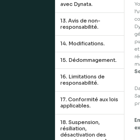
avec Dynata.
Yo
l’
co
13. Avis de non-
Dy
responsabilité.
gé
pu
14. Modifications.
et
ré
15. Dédommagement.
ma
Se
16. Limitations de
responsabilité.
Da
Sa
17. Conformité aux lois
pr
applicables.
En
18. Suspension,
ex
résiliation,
désactivation des