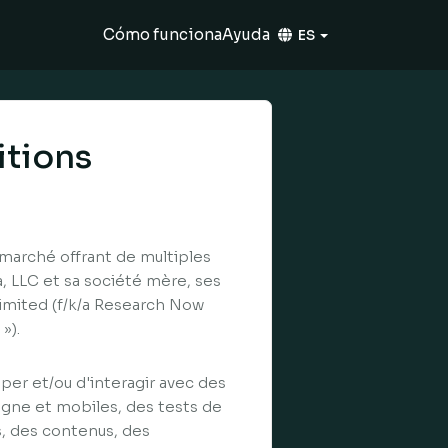
Cómo funciona
Ayuda
ES
itions
 marché offrant de multiples
, LLC et sa société mère, ses
 Limited (f/k/a Research Now
»).
per et/ou d'interagir avec des
gne et mobiles, des tests de
s, des contenus, des