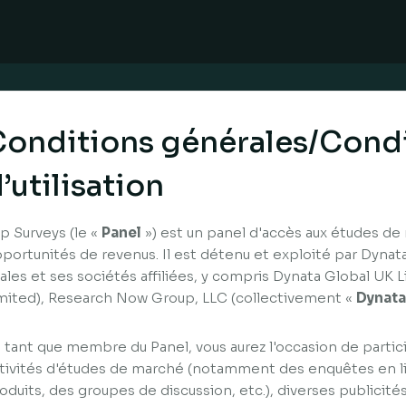
onditions générales/Cond
’utilisation
p Surveys (le «
Panel
») est un panel d'accès aux études de
portunités de revenus. Il est détenu et exploité par Dynata
liales et ses sociétés affiliées, y compris Dynata Global UK
mited), Research Now Group, LLC (collectivement «
Dynata
 tant que membre du Panel, vous aurez l'occasion de partici
tivités d'études de marché (notamment des enquêtes en li
oduits, des groupes de discussion, etc.), diverses publicité