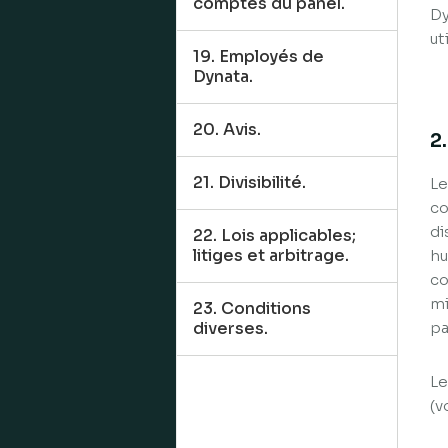
comptes du panel.
Dy
ut
19. Employés de
Dynata.
20. Avis.
2
21. Divisibilité.
Le
co
di
22. Lois applicables;
litiges et arbitrage.
hu
co
mi
23. Conditions
diverses.
pa
Le
(v