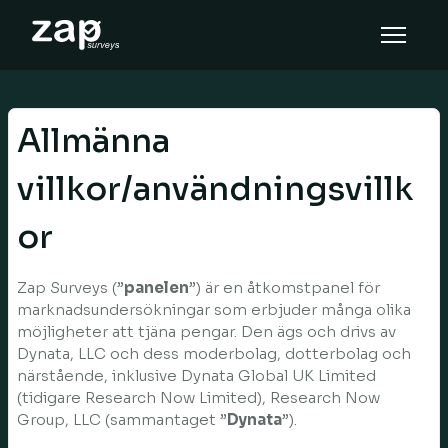
Cara tinjauan ini berfungsi
Bantuan
Allmänna
MS
villkor/användningsvillk
or
Zap Surveys (”
panelen
”) är en åtkomstpanel för
marknadsundersökningar som erbjuder många olika
möjligheter att tjäna pengar. Den ägs och drivs av
Dynata, LLC och dess moderbolag, dotterbolag och
närstående, inklusive Dynata Global UK Limited
(tidigare Research Now Limited), Research Now
Group, LLC (sammantaget ”
Dynata
”).