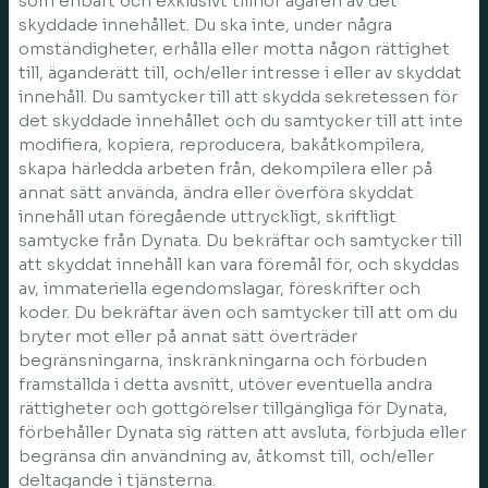
som enbart och exklusivt tillhör ägaren av det
skyddade innehållet. Du ska inte, under några
omständigheter, erhålla eller motta någon rättighet
till, äganderätt till, och/eller intresse i eller av skyddat
innehåll. Du samtycker till att skydda sekretessen för
det skyddade innehållet och du samtycker till att inte
modifiera, kopiera, reproducera, bakåtkompilera,
skapa härledda arbeten från, dekompilera eller på
annat sätt använda, ändra eller överföra skyddat
innehåll utan föregående uttryckligt, skriftligt
samtycke från Dynata. Du bekräftar och samtycker till
att skyddat innehåll kan vara föremål för, och skyddas
av, immateriella egendomslagar, föreskrifter och
koder. Du bekräftar även och samtycker till att om du
bryter mot eller på annat sätt överträder
begränsningarna, inskränkningarna och förbuden
framställda i detta avsnitt, utöver eventuella andra
rättigheter och gottgörelser tillgängliga för Dynata,
förbehåller Dynata sig rätten att avsluta, förbjuda eller
begränsa din användning av, åtkomst till, och/eller
deltagande i tjänsterna.