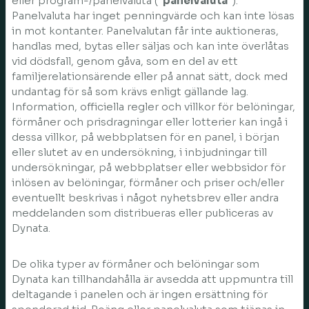
eller program-/panelvaluta (”
panelvaluta
”).
Panelvaluta har inget penningvärde och kan inte lösas
in mot kontanter. Panelvalutan får inte auktioneras,
handlas med, bytas eller säljas och kan inte överlåtas
vid dödsfall, genom gåva, som en del av ett
familjerelationsärende eller på annat sätt, dock med
undantag för så som krävs enligt gällande lag.
Information, officiella regler och villkor för belöningar,
förmåner och prisdragningar eller lotterier kan ingå i
dessa villkor, på webbplatsen för en panel, i början
eller slutet av en undersökning, i inbjudningar till
undersökningar, på webbplatser eller webbsidor för
inlösen av belöningar, förmåner och priser och/eller
eventuellt beskrivas i något nyhetsbrev eller andra
meddelanden som distribueras eller publiceras av
Dynata.
De olika typer av förmåner och belöningar som
Dynata kan tillhandahålla är avsedda att uppmuntra till
deltagande i panelen och är ingen ersättning för