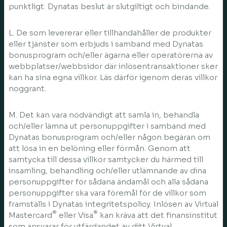
punktligt. Dynatas beslut är slutgiltigt och bindande.
L. De som levererar eller tillhandahåller de produkter
eller tjänster som erbjuds i samband med Dynatas
bonusprogram och/eller ägarna eller operatörerna av
webbplatser/webbsidor där inlösentransaktioner sker
kan ha sina egna villkor. Läs därför igenom deras villkor
noggrant.
M. Det kan vara nödvändigt att samla in, behandla
och/eller lämna ut personuppgifter i samband med
Dynatas bonusprogram och/eller någon begäran om
att lösa in en belöning eller förmån. Genom att
samtycka till dessa villkor samtycker du härmed till
insamling, behandling och/eller utlämnande av dina
personuppgifter för sådana ändamål och alla sådana
personuppgifter ska vara föremål för de villkor som
framställs i Dynatas integritetspolicy. Inlösen av Virtual
®
®
Mastercard
eller Visa
kan kräva att det finansinstitut
som ansvarar för utfärdandet av ditt Virtual