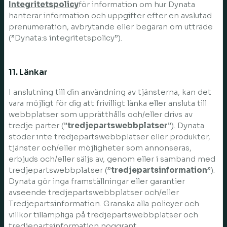
Integritetspolicy
för information om hur Dynata
hanterar information och uppgifter efter en avslutad
prenumeration, avbrytande eller begäran om utträde
(”Dynata:s integritetspolicy”).
11. Länkar
I anslutning till din användning av tjänsterna, kan det
vara möjligt för dig att frivilligt länka eller ansluta till
webbplatser som upprätthålls och/eller drivs av
tredje parter (”
tredjepartswebbplatser
”). Dynata
stöder inte tredjepartswebbplatser eller produkter,
tjänster och/eller möjligheter som annonseras,
erbjuds och/eller säljs av, genom eller i samband med
tredjepartswebbplatser (”
tredjepartsinformation
”).
Dynata gör inga framställningar eller garantier
avseende tredjepartswebbplatser och/eller
Tredjepartsinformation. Granska alla policyer och
villkor tillämpliga på tredjepartswebbplatser och
tredjepartsinformation noggrant.