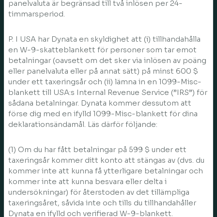
panelvaluta är begränsad till två inlösen per 24-
timmarsperiod.
P. I USA har Dynata en skyldighet att (i) tillhandahålla
en W-9-skatteblankett för personer som tar emot
betalningar (oavsett om det sker via inlösen av poäng
eller panelvaluta eller på annat sätt) på minst 600 $
under ett taxeringsår och (ii) lämna in en 1099-Misc-
blankett till USA:s Internal Revenue Service (”IRS”) för
sådana betalningar. Dynata kommer dessutom att
förse dig med en ifylld 1099-Misc-blankett för dina
deklarationsändamål. Läs därför följande:
(1) Om du har fått betalningar på 599 $ under ett
taxeringsår kommer ditt konto att stängas av (dvs. du
kommer inte att kunna få ytterligare betalningar och
kommer inte att kunna besvara eller delta i
undersökningar) för återstoden av det tillämpliga
taxeringsåret, såvida inte och tills du tillhandahåller
Dynata en ifylld och verifierad W-9-blankett.