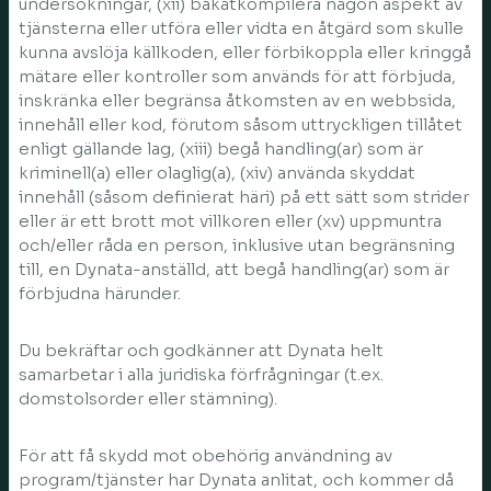
undersökningar, (xii) bakåtkompilera någon aspekt av
tjänsterna eller utföra eller vidta en åtgärd som skulle
kunna avslöja källkoden, eller förbikoppla eller kringgå
mätare eller kontroller som används för att förbjuda,
inskränka eller begränsa åtkomsten av en webbsida,
innehåll eller kod, förutom såsom uttryckligen tillåtet
enligt gällande lag, (xiii) begå handling(ar) som är
kriminell(a) eller olaglig(a), (xiv) använda skyddat
innehåll (såsom definierat häri) på ett sätt som strider
eller är ett brott mot villkoren eller (xv) uppmuntra
och/eller råda en person, inklusive utan begränsning
till, en Dynata-anställd, att begå handling(ar) som är
förbjudna härunder.
Du bekräftar och godkänner att Dynata helt
samarbetar i alla juridiska förfrågningar (t.ex.
domstolsorder eller stämning).
För att få skydd mot obehörig användning av
program/tjänster har Dynata anlitat, och kommer då