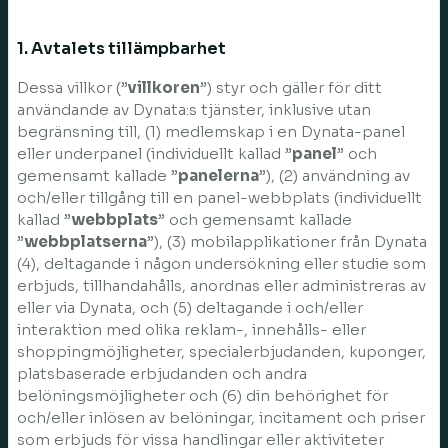
1. Avtalets tillämpbarhet
Dessa villkor (”
villkoren
”) styr och gäller för ditt
användande av Dynata:s tjänster, inklusive utan
begränsning till, (1) medlemskap i en Dynata-panel
eller underpanel (individuellt kallad ”
panel
” och
gemensamt kallade ”
panelerna
”), (2) användning av
och/eller tillgång till en panel-webbplats (individuellt
kallad ”
webbplats
” och gemensamt kallade
”
webbplatserna
”), (3) mobilapplikationer från Dynata
(4), deltagande i någon undersökning eller studie som
erbjuds, tillhandahålls, anordnas eller administreras av
eller via Dynata, och (5) deltagande i och/eller
interaktion med olika reklam-, innehålls- eller
shoppingmöjligheter, specialerbjudanden, kuponger,
platsbaserade erbjudanden och andra
belöningsmöjligheter och (6) din behörighet för
och/eller inlösen av belöningar, incitament och priser
som erbjuds för vissa handlingar eller aktiviteter