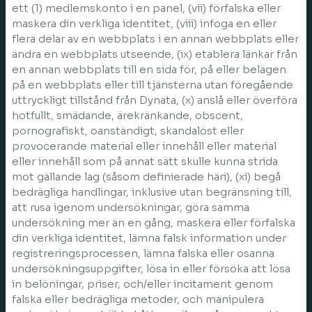
ett (1) medlemskonto i en panel, (vii) förfalska eller
maskera din verkliga identitet, (viii) infoga en eller
flera delar av en webbplats i en annan webbplats eller
ändra en webbplats utseende, (ix) etablera länkar från
en annan webbplats till en sida för, på eller belägen
på en webbplats eller till tjänsterna utan föregående
uttryckligt tillstånd från Dynata, (x) anslå eller överföra
hotfullt, smädande, ärekränkande, obscent,
pornografiskt, oanständigt, skandalöst eller
provocerande material eller innehåll eller material
eller innehåll som på annat sätt skulle kunna strida
mot gällande lag (såsom definierade häri), (xi) begå
bedrägliga handlingar, inklusive utan begränsning till,
att rusa igenom undersökningar, göra samma
undersökning mer än en gång, maskera eller förfalska
din verkliga identitet, lämna falsk information under
registreringsprocessen, lämna falska eller osanna
undersökningsuppgifter, lösa in eller försöka att lösa
in belöningar, priser, och/eller incitament genom
falska eller bedrägliga metoder, och manipulera