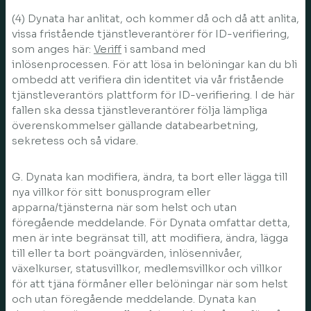
(4) Dynata har anlitat, och kommer då och då att anlita,
vissa fristående tjänstleverantörer för ID-verifiering,
som anges här:
Veriff
i samband med
inlösenprocessen. För att lösa in belöningar kan du bli
ombedd att verifiera din identitet via vår fristående
tjänstleverantörs plattform för ID-verifiering. I de här
fallen ska dessa tjänstleverantörer följa lämpliga
överenskommelser gällande databearbetning,
sekretess och så vidare.
G. Dynata kan modifiera, ändra, ta bort eller lägga till
nya villkor för sitt bonusprogram eller
apparna/tjänsterna när som helst och utan
föregående meddelande. För Dynata omfattar detta,
men är inte begränsat till, att modifiera, ändra, lägga
till eller ta bort poängvärden, inlösennivåer,
växelkurser, statusvillkor, medlemsvillkor och villkor
för att tjäna förmåner eller belöningar när som helst
och utan föregående meddelande. Dynata kan