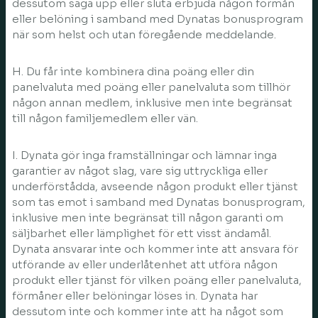
dessutom säga upp eller sluta erbjuda någon förmån
eller belöning i samband med Dynatas bonusprogram
när som helst och utan föregående meddelande.
H. Du får inte kombinera dina poäng eller din
panelvaluta med poäng eller panelvaluta som tillhör
någon annan medlem, inklusive men inte begränsat
till någon familjemedlem eller vän.
I. Dynata gör inga framställningar och lämnar inga
garantier av något slag, vare sig uttryckliga eller
underförstådda, avseende någon produkt eller tjänst
som tas emot i samband med Dynatas bonusprogram,
inklusive men inte begränsat till någon garanti om
säljbarhet eller lämplighet för ett visst ändamål.
Dynata ansvarar inte och kommer inte att ansvara för
utförande av eller underlåtenhet att utföra någon
produkt eller tjänst för vilken poäng eller panelvaluta,
förmåner eller belöningar löses in. Dynata har
dessutom inte och kommer inte att ha något som