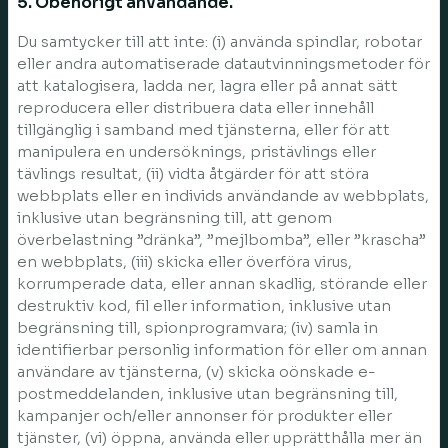
5. Obehörigt användande.
Du samtycker till att inte: (i) använda spindlar, robotar
eller andra automatiserade datautvinningsmetoder för
att katalogisera, ladda ner, lagra eller på annat sätt
reproducera eller distribuera data eller innehåll
tillgänglig i samband med tjänsterna, eller för att
manipulera en undersöknings, pristävlings eller
tävlings resultat, (ii) vidta åtgärder för att störa
webbplats eller en individs användande av webbplats,
inklusive utan begränsning till, att genom
överbelastning ”dränka”, ”mejlbomba”, eller ”krascha”
en webbplats, (iii) skicka eller överföra virus,
korrumperade data, eller annan skadlig, störande eller
destruktiv kod, fil eller information, inklusive utan
begränsning till, spionprogramvara; (iv) samla in
identifierbar personlig information för eller om annan
användare av tjänsterna, (v) skicka oönskade e-
postmeddelanden, inklusive utan begränsning till,
kampanjer och/eller annonser för produkter eller
tjänster, (vi) öppna, använda eller upprätthålla mer än