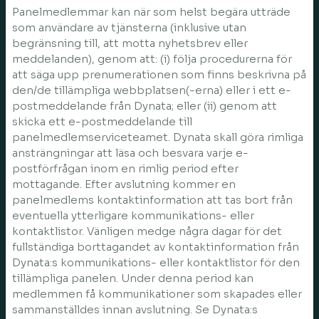
Panelmedlemmar kan när som helst begära utträde
som användare av tjänsterna (inklusive utan
begränsning till, att motta nyhetsbrev eller
meddelanden), genom att: (i) följa procedurerna för
att säga upp prenumerationen som finns beskrivna på
den/de tillämpliga webbplatsen(-erna) eller i ett e-
postmeddelande från Dynata; eller (ii) genom att
skicka ett e-postmeddelande till
panelmedlemserviceteamet. Dynata skall göra rimliga
ansträngningar att läsa och besvara varje e-
postförfrågan inom en rimlig period efter
mottagande. Efter avslutning kommer en
panelmedlems kontaktinformation att tas bort från
eventuella ytterligare kommunikations- eller
kontaktlistor. Vänligen medge några dagar för det
fullständiga borttagandet av kontaktinformation från
Dynata:s kommunikations- eller kontaktlistor för den
tillämpliga panelen. Under denna period kan
medlemmen få kommunikationer som skapades eller
sammanställdes innan avslutning. Se Dynata:s