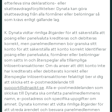
efterleva sina deklarations- eller
skatteavdragsförpliktelser. Dynata kan göra
skatteavdrag från alla förmåner eller belöningar så
som krävs enligt gällande lag.
K. Dynata vidtar rimliga åtgärder för att säkerställa att
poäng eller panelvaluta krediteras och debiteras
korrekt, men panelmedlemmen bör granska sitt
konto för att säkerställa att konto korrekt identifierar
poäng eller panelvaluta, förmåner eller belöningar
som sätts in och återspeglar alla tillämpliga
inlösentransaktioner. Om du anser att ditt konto inte
har krediterats eller debiterats korrekt eller
återspeglar inlösentransaktioner felaktigt ber vi dig
att skicka ett e-postmeddelande till
support@dinasikt.se
. Alla e-postmeddelanden som
skickas till Dynata ska omfatta panelmedlemmens
namn, e-postadress och specifika uppgifter om
ämnet. Dynata kommer att vidta rimliga åtgärder för
att utreda ärendet och besvara panelmedlemmen