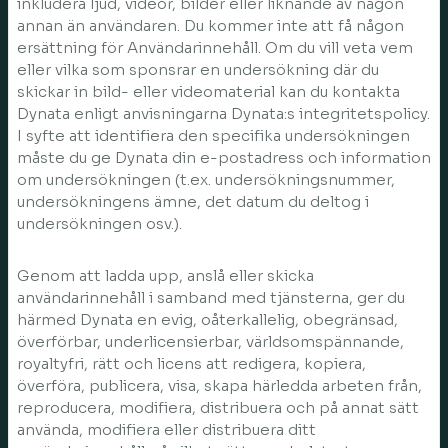
inkludera ljud, videor, bilder eller liknande av någon
annan än användaren. Du kommer inte att få någon
ersättning för Användarinnehåll. Om du vill veta vem
eller vilka som sponsrar en undersökning där du
skickar in bild- eller videomaterial kan du kontakta
Dynata enligt anvisningarna Dynata:s integritetspolicy.
I syfte att identifiera den specifika undersökningen
måste du ge Dynata din e-postadress och information
om undersökningen (t.ex. undersökningsnummer,
undersökningens ämne, det datum du deltog i
undersökningen osv.).
Genom att ladda upp, anslå eller skicka
användarinnehåll i samband med tjänsterna, ger du
härmed Dynata en evig, oåterkallelig, obegränsad,
överförbar, underlicensierbar, världsomspännande,
royaltyfri, rätt och licens att redigera, kopiera,
överföra, publicera, visa, skapa härledda arbeten från,
reproducera, modifiera, distribuera och på annat sätt
använda, modifiera eller distribuera ditt