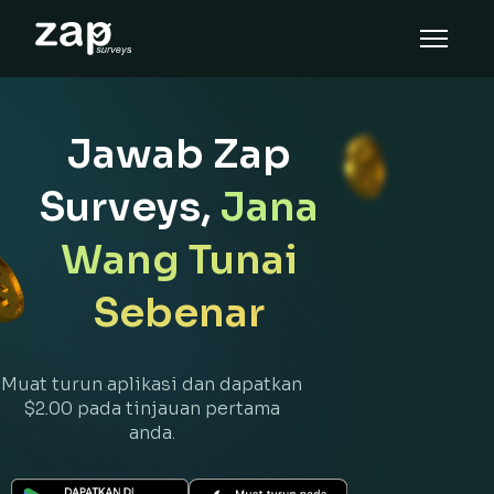
Cara tinjauan ini berfungsi
Bantuan
Jawab Zap
MS
Surveys,
Jana
Wang Tunai
Sebenar
Muat turun aplikasi dan dapatkan
$2.00 pada tinjauan pertama
anda.