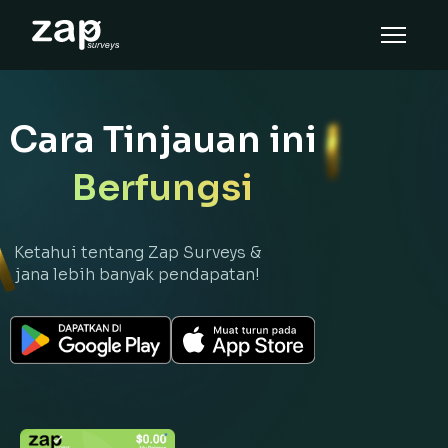
Cara tinjauan ini berfungsi
Bantuan
Cara Tinjauan ini
MS
Berfungsi
Ketahui tentang Zap Surveys &
jana lebih banyak pendapatan!