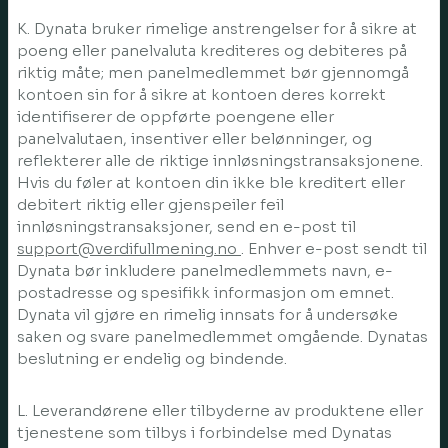
K. Dynata bruker rimelige anstrengelser for å sikre at
poeng eller panelvaluta krediteres og debiteres på
riktig måte; men panelmedlemmet bør gjennomgå
kontoen sin for å sikre at kontoen deres korrekt
identifiserer de oppførte poengene eller
panelvalutaen, insentiver eller belønninger, og
reflekterer alle de riktige innløsningstransaksjonene.
Hvis du føler at kontoen din ikke ble kreditert eller
debitert riktig eller gjenspeiler feil
innløsningstransaksjoner, send en e-post til
support@verdifullmening.no
. Enhver e-post sendt til
Dynata bør inkludere panelmedlemmets navn, e-
postadresse og spesifikk informasjon om emnet.
Dynata vil gjøre en rimelig innsats for å undersøke
saken og svare panelmedlemmet omgående. Dynatas
beslutning er endelig og bindende.
L. Leverandørene eller tilbyderne av produktene eller
tjenestene som tilbys i forbindelse med Dynatas