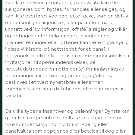
kan ikke innløses i kontanter; panelvaluta kan ikke
auksjoneres bort, byttes, forhandles eller selges, og
kan ikke overføres ved død, etter gave, som en del av
en personlig relasjonssak, eller på annen måte,
unntatt ved lov. Informasjon, offisielle regler og vilkår
og betingelser for belønninger, insentiver og
premietrekninger eller lotterier kan være tilgjengelig
i disse vilkårene, på nettstedet for et panel, i
begynnelsen eller slutten av en spørreundersøkelse, i
invitasjoner til spørreundersøkelser, på
nettstedet(ene) eller nettsiden(e) for innløsning av
belønninger, insentiver og premier, og/eller kan
beskrives i ethvert nyhetsbrev eller annen
kommunikasjon som distribueres eller publiseres av
Dynata.
De ulike typene insentiver og belønninger Dynata kan
gi, er for å oppmuntre til deltakelse i panelet og er
ikke kompensasjon for tid brukt. Poeng eller
panelvaluta som opptjenes eller betales til deg eller