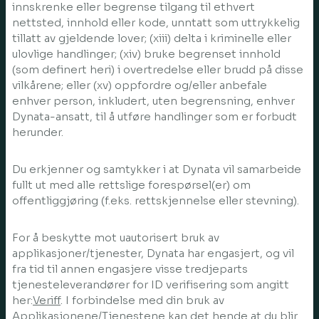
innskrenke eller begrense tilgang til ethvert
nettsted, innhold eller kode, unntatt som uttrykkelig
tillatt av gjeldende lover; (xiii) delta i kriminelle eller
ulovlige handlinger; (xiv) bruke begrenset innhold
(som definert heri) i overtredelse eller brudd på disse
vilkårene; eller (xv) oppfordre og/eller anbefale
enhver person, inkludert, uten begrensning, enhver
Dynata-ansatt, til å utføre handlinger som er forbudt
herunder.
Du erkjenner og samtykker i at Dynata vil samarbeide
fullt ut med alle rettslige forespørsel(er) om
offentliggjøring (f.eks. rettskjennelse eller stevning).
For å beskytte mot uautorisert bruk av
applikasjoner/tjenester, Dynata har engasjert, og vil
fra tid til annen engasjere visse tredjeparts
tjenesteleverandører for ID verifisering som angitt
her:
Veriff
. I forbindelse med din bruk av
Applikasjonene/Tjenestene kan det hende at du blir