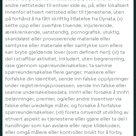
andre nettsteder til enhver side av, på, eller lokalisert
innenfor ethvert nettsted eller til tjenestene, uten
på forhånd å ha fått skriftlig tillatelse fra Dynata; (x)
sette opp eller overføre truende, injurierende,
ærekrenkende, uanstendig, pornografisk, utuktig,
skandaløst eller provoserende materiale eller
samtykke eller materiale eller samtykke som ellers
kan bryte gjeldende lover (som definert heri); (xi) ta
del i straffbar aktivitet, inkludert, uten begrensning,
rase gjennom spørreundersøkelser, ta samme
spørreundersøkelse flere ganger, maskere eller
forfalske din identitet, sende inn falske opplysninger
under registreringsprosessen, sende inn falske eller
usanne undersøkelsesdata, innfri eller forsøke å innfri
belønninger, premier, og/eller andre insentiver via
falske eller uredelige måter, og forsøke å forfalske
spørreundersøkelser; (xii) foreta omvendt utvikling av
ethvert aspekt av tjenestene eller gjøre eller ta del i
handlinger som kan avsløre eller røpe kildekoden,
eller omgå målere eller kontroller brukt for å forby,