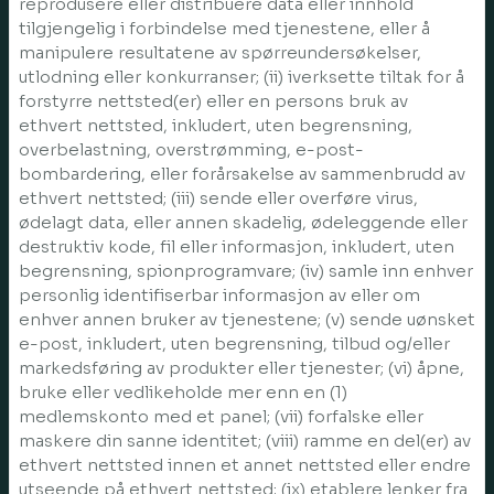
reprodusere eller distribuere data eller innhold
tilgjengelig i forbindelse med tjenestene, eller å
manipulere resultatene av spørreundersøkelser,
utlodning eller konkurranser; (ii) iverksette tiltak for å
forstyrre nettsted(er) eller en persons bruk av
ethvert nettsted, inkludert, uten begrensning,
overbelastning, overstrømming, e-post-
bombardering, eller forårsakelse av sammenbrudd av
ethvert nettsted; (iii) sende eller overføre virus,
ødelagt data, eller annen skadelig, ødeleggende eller
destruktiv kode, fil eller informasjon, inkludert, uten
begrensning, spionprogramvare; (iv) samle inn enhver
personlig identifiserbar informasjon av eller om
enhver annen bruker av tjenestene; (v) sende uønsket
e-post, inkludert, uten begrensning, tilbud og/eller
markedsføring av produkter eller tjenester; (vi) åpne,
bruke eller vedlikeholde mer enn en (1)
medlemskonto med et panel; (vii) forfalske eller
maskere din sanne identitet; (viii) ramme en del(er) av
ethvert nettsted innen et annet nettsted eller endre
utseende på ethvert nettsted; (ix) etablere lenker fra