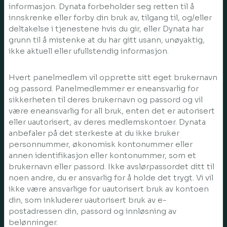
informasjon. Dynata forbeholder seg retten til å
innskrenke eller forby din bruk av, tilgang til, og/eller
deltakelse i tjenestene hvis du gir, eller Dynata har
grunn til å mistenke at du har gitt usann, unøyaktig,
ikke aktuell eller ufullstendig informasjon.
Hvert panelmedlem vil opprette sitt eget brukernavn
og passord. Panelmedlemmer er eneansvarlig for
sikkerheten til deres brukernavn og passord og vil
være eneansvarlig for all bruk, enten det er autorisert
eller uautorisert, av deres medlemskontoer. Dynata
anbefaler på det sterkeste at du ikke bruker
personnummer, økonomisk kontonummer eller
annen identifikasjon eller kontonummer, som et
brukernavn eller passord. Ikke avslørpassordet ditt til
noen andre, du er ansvarlig for å holde det trygt. Vi vil
ikke være ansvarlige for uautorisert bruk av kontoen
din, som inkluderer uautorisert bruk av e-
postadressen din, passord og innløsning av
belønninger.