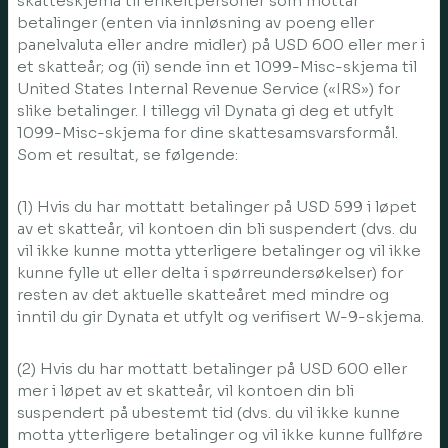
skatteskjema til enkeltpersoner som mottar
betalinger (enten via innløsning av poeng eller
panelvaluta eller andre midler) på USD 600 eller mer i
et skatteår; og (ii) sende inn et 1099-Misc-skjema til
United States Internal Revenue Service («IRS») for
slike betalinger. I tillegg vil Dynata gi deg et utfylt
1099-Misc-skjema for dine skattesamsvarsformål.
Som et resultat, se følgende:
(1) Hvis du har mottatt betalinger på USD 599 i løpet
av et skatteår, vil kontoen din bli suspendert (dvs. du
vil ikke kunne motta ytterligere betalinger og vil ikke
kunne fylle ut eller delta i spørreundersøkelser) for
resten av det aktuelle skatteåret med mindre og
inntil du gir Dynata et utfylt og verifisert W-9-skjema.
(2) Hvis du har mottatt betalinger på USD 600 eller
mer i løpet av et skatteår, vil kontoen din bli
suspendert på ubestemt tid (dvs. du vil ikke kunne
motta ytterligere betalinger og vil ikke kunne fullføre