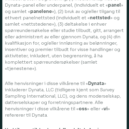
Dynata-panel eller underpanel, (individuelt et «
panel
»
og samlet «
panelene
»), (2) bruk av og/eller tilgang til
ethvert panelnettsted (individuelt et «
nettsted
» og
samlet «nettstedene»), (3) deltakelse i enhver
spørreundersøkelse eller studie tilbudt, gitt, arrangert
eller administrert av eller gjennom Dynata, og (4) din
kvalifikasjon for, og/eller innløsning av belønninger,
insentiver og premier tilbudt for visse handlinger og
aktiviteter, inkludert, uten begrensning, å ha
komplettert spørreundersøkelser (samlet
«tjenestene»).
Alle henvisninger i disse vilkårene til «
Dynata
»
inkluderer Dynata, LLC (tidligere kjent som Survey
Sampling International, LLC), og dens moderselskap,
datterselskaper og forretningspartnere. Alle
henvisninger i disse vilkårene til «
oss
» eller «
vi
»
refererer til Dynata.