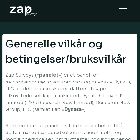
Cara tinjauan ini berfungsi
Bantuan
Generelle vilkår og
MS
betingelser/bruksvilkår
Zap Surveys («
panelet
») er et panel for
markedsundersøkelser som eies og drives av Dynata,
LLC og dets morselskaper, datterselskaper og
tilknyttede selskaper, inkludert Dynata Global UK
Limited (t/k/s Research Now Limited), Research Now
Group, LLC (samlet kalt «
Dynata
»).
Som medlem av panelet vil du ha muligheten til å
delta i markedsundersøkelser, inkludert nett- og
mobilundersøkelser, produkttester, fokusgrupper og