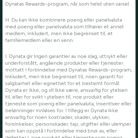
Dynatas Rewards-program, når som helst uten varsel.
H. Du kan ikke kombinere poeng eller panelvaluta
med poeng eller panelvaluta som tilhører et annet
medlem, inkludert, men ikke begrenset til, et
familiemedlem eller en venn.
I. Dynata gir ingen garantier av noe slag, uttrykt eller
underforstått, angående produkter eller tjenester
mottatt i forbindelse med Dynatas Rewards-program,
inkludert, men ikke begrenset til, noen garanti for
salgbarhet eller egnethet for et bestemt formål.
Dynata er ikke, og vil ikke være, ansvarlig for ytelsen
til, eller for svikt i ytelsen til, noe produkt eller
tjeneste som poeng eller panelvaluta, insentiver eller
belønninger innløses for. I tillegg er Dynata ikke
ansvarlig for noen kostnader, skader, ulykker,
forsinkelser, personskader, tap, utgifter eller ulemper
som kan oppstå i forbindelse med bruk av, eller
defekter i, noe produkt eller tjeneste som poeng,