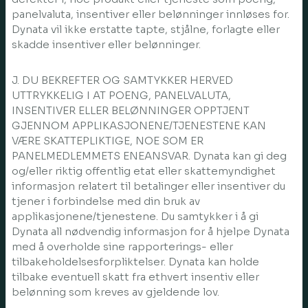
panelvaluta, insentiver eller belønninger innløses for.
Dynata vil ikke erstatte tapte, stjålne, forlagte eller
skadde insentiver eller belønninger.
J. DU BEKREFTER OG SAMTYKKER HERVED
UTTRYKKELIG I AT POENG, PANELVALUTA,
INSENTIVER ELLER BELØNNINGER OPPTJENT
GJENNOM APPLIKASJONENE/TJENESTENE KAN
VÆRE SKATTEPLIKTIGE, NOE SOM ER
PANELMEDLEMMETS ENEANSVAR. Dynata kan gi deg
og/eller riktig offentlig etat eller skattemyndighet
informasjon relatert til betalinger eller insentiver du
tjener i forbindelse med din bruk av
applikasjonene/tjenestene. Du samtykker i å gi
Dynata all nødvendig informasjon for å hjelpe Dynata
med å overholde sine rapporterings- eller
tilbakeholdelsesforpliktelser. Dynata kan holde
tilbake eventuell skatt fra ethvert insentiv eller
belønning som kreves av gjeldende lov.