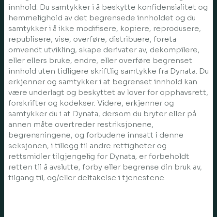
innhold. Du samtykker i å beskytte konfidensialitet og
hemmelighold av det begrensede innholdet og du
samtykker i å ikke modifisere, kopiere, reprodusere,
republisere, vise, overføre, distribuere, foreta
omvendt utvikling, skape derivater av, dekompilere,
eller ellers bruke, endre, eller overføre begrenset
innhold uten tidligere skriftlig samtykke fra Dynata. Du
erkjenner og samtykker i at begrenset innhold kan
være underlagt og beskyttet av lover for opphavsrett,
forskrifter og kodekser. Videre, erkjenner og
samtykker du i at Dynata, dersom du bryter eller på
annen måte overtreder restriksjonene,
begrensningene, og forbudene innsatt i denne
seksjonen, i tillegg til andre rettigheter og
rettsmidler tilgjengelig for Dynata, er forbeholdt
retten til å avslutte, forby eller begrense din bruk av,
tilgang til, og/eller deltakelse i tjenestene.