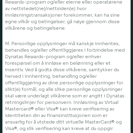
Rewards-program og/eller eierne eller operatørene
av nettstedet(ne)/nettsiden(e) hvor
innløsningstransaksjoner forekommer, kan ha sine
egne vilkår og betingelser; gå nøye gjennom disse
vilkårene og betingelsene.
M. Personlige opplysninger må kanskje innhentes,
behandles og/eller offentliggjøres i forbindelse med
Dynatas Rewards-program og/eller enhver
forespørsel om å innløse en belønning eller et
insentiv. Ved å godta disse vilkårene, samtykker du
herved i innhenting, behandling og/eller
offentliggjøring av dine personlige opplysninger for
slikt(e) formål, og alle slike personlige opplysninger
skal være underlagt vilkårene som er angitt i Dynatas
retningslinjer for personvern. Innløsning av Virtual
Mastercard® eller Visa® kan kreve verifisering av
identiteten din av finansinstitusjonen som er
ansvarlig for å utstede ditt virtuelle MasterCard® og
Visa®, og slik verifisering kan kreve at du oppgir