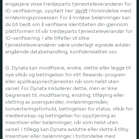
engasjere visse tredjeparts tjenesteleverandører for
ID-verifiserings, oppført her:
Veriff
i forbindelse med
innløsningsprosessen. For å innløse belønninger kan
du bli bedt om å verifisere identiteten din gjennom
plattformen til vår tredjeparts tjenesteleverandør for
ID-verifisering. I alle tilfeller vil slike
tjenesteleverandører være underlagt egnede avtaler
angående databehandling, konfidensialitet osv.
G. Dynata kan modifisere, endre, slette eller legge til
nye vilkår og betingelser for sitt Rewards-program
eller applikasjoner/tjenester når som helst uten
varsel. For Dynata inkluderer dette, men er ikke
begrenset til, modifisering, endring, tilføying eller
sletting av poengverdier, innløsningsnivåer,
konverteringsforhold, betingelser for status, vilkår for
medlemskap og betingelser for opptjening av
insentiver eller belønninger, når som helst uten
varsel. I tillegg kan Dynata avslutte eller slutte å tilby
insentiver eller belønninger i forbindelse med