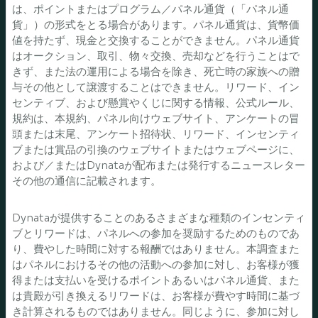
は、ポイントまたはプログラム／パネル通貨（「パネル通
貨」）の形式をとる場合があります。パネル通貨は、貨幣価
値を持たず、現金と交換することができません。パネル通貨
はオークション、取引、物々交換、売却などを行うことはで
きず、また法の運用による場合を除き、死亡時の家族への贈
与その他として譲渡することはできません。リワード、イン
センティブ、および懸賞やくじに関する情報、公式ルール、
規約は、本規約、パネル向けウェブサイト、アンケートの冒
頭または末尾、アンケート招待状、リワード、インセンティ
ブまたは賞品の引換のウェブサイトまたはウェブページに、
および／またはDynataが配布または発行するニュースレター
その他の通信に記載されます。
Dynataが提供することのあるさまざまな種類のインセンティ
ブとリワードは、パネルへの参加を奨励するためのものであ
り、費やした時間に対する報酬ではありません。本調査また
はパネルにおけるその他の活動への参加に対し、お客様が獲
得または支払いを受けるポイントあるいはパネル通貨、また
は貴殿が引き換えるリワードは、お客様が費やす時間に基づ
き計算されるものではありません。同じように、参加に対し