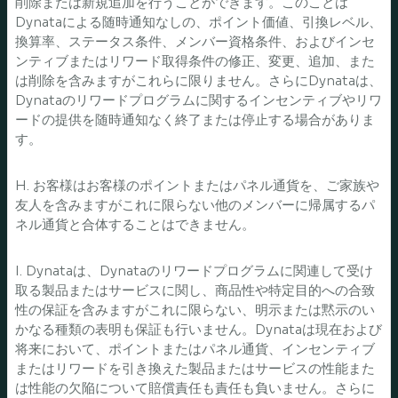
削除または新規追加を行うことができます。このことは
Dynataによる随時通知なしの、ポイント価値、引換レベル、
換算率、ステータス条件、メンバー資格条件、およびインセ
ンティブまたはリワード取得条件の修正、変更、追加、また
は削除を含みますがこれらに限りません。さらにDynataは、
Dynataのリワードプログラムに関するインセンティブやリワ
ードの提供を随時通知なく終了または停止する場合がありま
す。
H. お客様はお客様のポイントまたはパネル通貨を、ご家族や
友人を含みますがこれに限らない他のメンバーに帰属するパ
ネル通貨と合体することはできません。
I. Dynataは、Dynataのリワードプログラムに関連して受け
取る製品またはサービスに関し、商品性や特定目的への合致
性の保証を含みますがこれに限らない、明示または黙示のい
かなる種類の表明も保証も行いません。Dynataは現在および
将来において、ポイントまたはパネル通貨、インセンティブ
またはリワードを引き換えた製品またはサービスの性能また
は性能の欠陥について賠償責任も責任も負いません。さらに