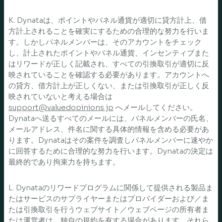
K. Dynataは、ポイントやパネル通貨が適切に貸方計上、借
方計上されることを確実にするための合理的な努力を行いま
す。しかしパネルメンバーは、そのアカウントをチェック
し、計上されたポイントやパネル通貨、インセンティブまた
はリワードが正しく記載され、すべての引換取引が適切に反
映されていることを確認する必要があります。アカウントへ
の貸方、借方計上が正しくない、または引換取引が正しく反
映されていないと考える場合は
support@valuedopinions.jp
へメールしてください。
Dynataへ送るすべてのメールには、パネルメンバーの氏名、
メールアドレス、件名に関する具体的情報を含める必要があ
ります。Dynataはその案件を調査しパネルメンバーに速やか
に回答するために合理的な努力を行います。Dynataの決定は
最終的であり拘束力を持ちます。
L. Dynataのリワードプログラムに関係して提供される製品ま
たはサービスのサプライヤーまたはプロバイダーおよび／ま
たは引換取引を行うウェブサイト／ウェブページの所有者ま
たは運営者は、独自の規約を有する場合があります。それら