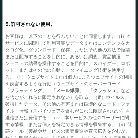
5. 許可されない使用。
お客様は、以下のことを行わないことに同意します。（i）本
サービスに関連して利用可能なデータまたはコンテンツをカ
タログ化、ダウンロード、保存、またはその他の方法で複製
または配布することを目的に、あるいは調査、賞品抽選、コ
ンテストの結果を操作することを目的に、スパイダー、ロボ
ット、またはその他の自動データマイニング技術を使用す
る、（ii）ウェブサイトまたは個人によるウェブサイトの利用
を妨害するような行動（ウェブサイトのオーバーロード、
「
フラッディング
」、「
メール爆弾
」、「
クラッシュ
」など
を含むがこれらに限定されない）を取る、（iii）ウイルス、
破損したデータ、その他の有害または破壊的なコード・ファ
イル・情報（スパイウェアを含むがこれに限定されない）を
送信または発信する、（iv）本サービスの他のユーザーに関
する情報、または個人を特定できる情報を収集する、（v）迷
惑メール（製品やサービスの販売促進や宣伝広告を含むがこ
れらに限定されない）を送信する、（vi）1つパネルで複数の