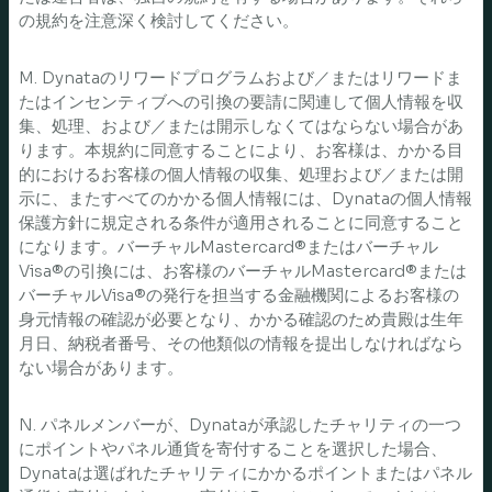
の規約を注意深く検討してください。
M. Dynataのリワードプログラムおよび／またはリワードま
たはインセンティブへの引換の要請に関連して個人情報を収
集、処理、および／または開示しなくてはならない場合があ
ります。本規約に同意することにより、お客様は、かかる目
的におけるお客様の個人情報の収集、処理および／または開
示に、またすべてのかかる個人情報には、Dynataの個人情報
保護方針に規定される条件が適用されることに同意すること
になります。バーチャルMastercard®またはバーチャル
Visa®の引換には、お客様のバーチャルMastercard®または
バーチャルVisa®の発行を担当する金融機関によるお客様の
身元情報の確認が必要となり、かかる確認のため貴殿は生年
月日、納税者番号、その他類似の情報を提出しなければなら
ない場合があります。
N. パネルメンバーが、Dynataが承認したチャリティの一つ
にポイントやパネル通貨を寄付することを選択した場合、
Dynataは選ばれたチャリティにかかるポイントまたはパネル