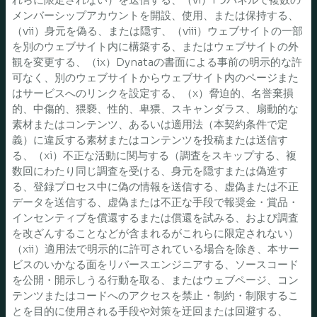
メンバーシップアカウントを開設、使用、または保持する、
（vii）身元を偽る、または隠す、（viii）ウェブサイトの一部
を別のウェブサイト内に構築する、またはウェブサイトの外
観を変更する、（ix）Dynataの書面による事前の明示的な許
可なく、別のウェブサイトからウェブサイト内のページまた
はサービスへのリンクを設定する、（x）脅迫的、名誉棄損
的、中傷的、猥褻、性的、卑猥、スキャンダラス、扇動的な
素材またはコンテンツ、あるいは適用法（本契約条件で定
義）に違反する素材またはコンテンツを投稿または送信す
る、（xi）不正な活動に関与する（調査をスキップする、複
数回にわたり同じ調査を受ける、身元を隠すまたは偽造す
る、登録プロセス中に偽の情報を送信する、虚偽または不正
データを送信する、虚偽または不正な手段で報奨金・賞品・
インセンティブを償還するまたは償還を試みる、および調査
を改ざんすることなどが含まれるがこれらに限定されない）
（xii）適用法で明示的に許可されている場合を除き、本サー
ビスのいかなる面をリバースエンジニアする、ソースコード
を公開・開示しうる行動を取る、またはウェブページ、コン
テンツまたはコードへのアクセスを禁止・制約・制限するこ
とを目的に使用される手段や対策を迂回または回避する、