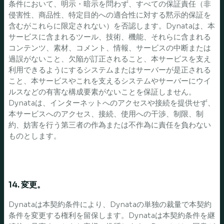
条件において、明示・暗示を問わず、すべての保証責任（非
侵害性、商品性、特定目的への適合性に対する黙示的保証を
含むがこれらに限定されない）を否認します。Dynataは、本
サービスに含まれるツール、技術、機能、それらに含まれる
コンテンツ、素材、コメント、情報、サービスの中断または
過誤がないこと、欠陥が訂正されること、本サービスを支え
利用できるようにするシステムまたはサーバーが是正される
こと、本サービスやこれを支えるシステムやサーバーにウイ
ルスなどの有害な構成要素がないことを保証しません。
Dynataは、インターネットへのアクセスや接続を提供せず、
本サービスへのアクセス、接続、使用への干渉、制限、制
約、妨害を行う第三者の作為または不作為に責任を負わない
ものとします。
14. 変更。
Dynataは本契約条件により、Dynataの単独の裁量で本契約
条件を変更する権利を留保します。Dynataは本契約条件を継