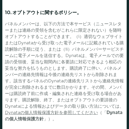
10. オプトアウトに関するポリシー。
パネルメンバーは、以下の方法で本サービス（ニュースレタ
ーまたは連絡の受領を含むがこれらに限定されない）を随時
オプトアウトすることができます。（i）適切なウェブサイト
またはDynataから受け取った電子メールに記載されている購
読解除の手順に従う、または（ii）パネルメンバーサービスチ
ームに電子メールを送信する。Dynataは、電子メールでの要
請の受領後、妥当な期間内に各要請に対応できるよう相応の
妥当な努力を払うものとします。購読終了に伴い、パネルメ
ンバーの連絡先情報は今後の連絡先リストから削除されま
す。該当するパネルのDynataの連絡先リストから連絡先情報
が完全に削除されるまでに数日かかります。その間、メンバ
ーは購読終了前に作成・編集された連絡を受け取る場合があ
ります。購読解除、終了、またはオプトアウトの要請後の
Dynataによる情報およびデータの取り扱い方法については、
Dynataの個人情報保護方針を参照してください
（「
Dynata
の個人情報保護方針
」）。