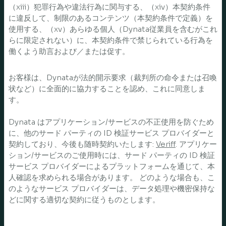
（xiii）犯罪行為や違法行為に関与する、（xiv）本契約条件
に違反して、制限のあるコンテンツ（本契約条件で定義）を
使用する、（xv）あらゆる個人（Dynata従業員を含むがこれ
らに限定されない）に、本契約条件で禁じられている行為を
働くよう助言および／または促す。
お客様は、Dynataが法的開示要求（裁判所の命令または召喚
状など）に全面的に協力することを認め、これに同意しま
す。
Dynata はアプリケーション/サービスの不正使用を防ぐため
に、他のサード パーティの ID 検証サービス プロバイダーと
契約しており、今後も随時契約いたします:
Veriff
. アプリケー
ション/サービスのご使用時には、サード パーティの ID 検証
サービス プロバイダーによるプラットフォームを通じて、本
人確認を求められる場合があります。 どのような場合も、こ
のようなサービス プロバイダーは、データ処理や機密保持な
どに関する適切な契約に従うものとします。