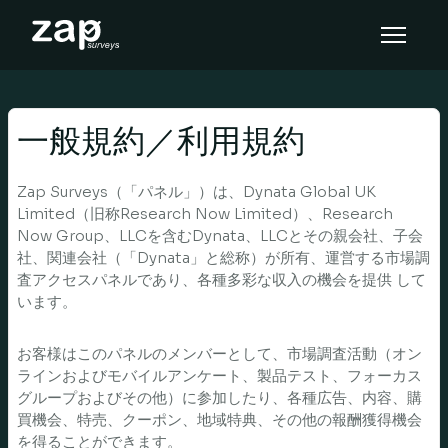
Cara tinjauan ini berfungsi
Bantuan
一般規約／利用規約
MS
Zap Surveys（「パネル」）は、Dynata Global UK
Limited（旧称Research Now Limited）、Research
Now Group、LLCを含むDynata、LLCとその親会社、子会
社、関連会社（「Dynata」と総称）が所有、運営する市場調
査アクセスパネルであり、各種多彩な収入の機会を提供 して
います。
お客様はこのパネルのメンバーとして、市場調査活動（オン
ラインおよびモバイルアンケート、製品テスト、フォーカス
グループおよびその他）に参加したり、各種広告、内容、購
買機会、特売、クーポン、地域特典、その他の報酬獲得機会
を得ることができます。