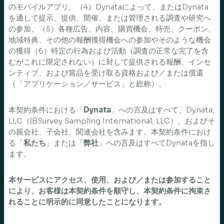
のモバイルアプリ、（4）Dynataによって、またはDynata
を通して提示、提供、開催、または管理される調査や研究へ
の参加、（5）各種広告、内容、購買機会、特売、クーポン、
地域特典、その他の報酬獲得機会への参加やそのような機会
の獲得（6）特定の行為および活動（調査の正常な完了を含
むがこれに限定されない）に対して提供される報酬、インセ
ンティブ、および賞品を受け取る資格および／または償還
（「アプリケーション／サービス」と総称）。
本契約条件における「
Dynata
」への言及はすべて、Dynata,
LLC（旧Survey Sampling International, LLC）、およびそ
の親会社、子会社、関連会社を含みます。本契約条件におけ
る「
私たち
」または「
弊社
」への言及はすべてDynataを指し
ます。
本サービスにアクセス、使用、および／または参加すること
により、お客様は本契約条件を順守し、本契約条件に拘束さ
れることに明示的に同意したことになります。