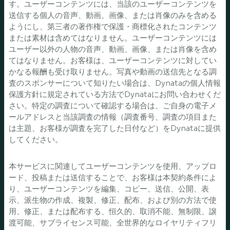
す。ユーザーコンテンツには、当該のユーザーコンテンツを
送信する個人の音声、動画、画像、または肖像のみを含める
ようにし、第三者の著作権で保護・商標化されたコンテンツ
または素材は含めてはなりません。ユーザーコンテンツには
ユーザー以外の人物の音声、動画、画像、または肖像を含め
てはなりません。お客様は、ユーザーコンテンツに対してい
かなる報酬も受け取りません。写真や動画の送信先となる調
査のスポンサーについて知りたい場合は、Dynataの個人情報
保護方針に規定されている方法でDynataにお問い合わせくだ
さい。特定の調査について確認する場合は、ご自身の電子メ
ールアドレスと当該調査の情報（調査番号、調査の項目また
は主題、お客様が調査を完了した日付など）をDynataに提供
してください。
本サービスに関連してユーザーコンテンツを使用、アップロ
ード、投稿または送信することで、お客様は本契約条件によ
り、ユーザーコンテンツを編集、コピー、送信、公開、表
示、派生物の作成、複製、修正、配布、および別の方法で使
用、修正、または配布する、恒久的、取消不能、無制限、譲
渡可能、サブライセンス可能、全世界的なロイヤリティフリ