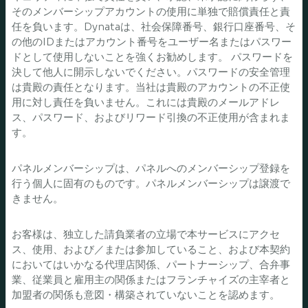
そのメンバーシップアカウントの使用に単独で賠償責任と責
任を負います。Dynataは、社会保障番号、銀行口座番号、そ
の他のIDまたはアカウント番号をユーザー名またはパスワー
ドとして使用しないことを強くお勧めします。 パスワードを
決して他人に開示しないでください。パスワードの安全管理
は貴殿の責任となります。当社は貴殿のアカウントの不正使
用に対し責任を負いません。これには貴殿のメールアドレ
ス、パスワード、およびリワード引換の不正使用が含まれま
す。
パネルメンバーシップは、パネルへのメンバーシップ登録を
行う個人に固有のものです。パネルメンバーシップは譲渡で
きません。
お客様は、独立した請負業者の立場で本サービスにアクセ
ス、使用、および／または参加していること、および本契約
においてはいかなる代理店関係、パートナーシップ、合弁事
業、従業員と雇用主の関係またはフランチャイズの主宰者と
加盟者の関係も意図・構築されていないことを認めます。