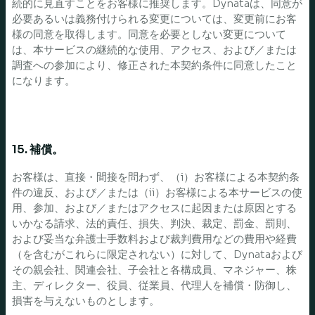
続的に見直すことをお客様に推奨します。Dynataは、同意が
必要あるいは義務付けられる変更については、変更前にお客
様の同意を取得します。同意を必要としない変更について
は、本サービスの継続的な使用、アクセス、および／または
調査への参加により、修正された本契約条件に同意したこと
になります。
15. 補償。
お客様は、直接・間接を問わず、（i）お客様による本契約条
件の違反、および／または（ii）お客様による本サービスの使
用、参加、および／またはアクセスに起因または原因とする
いかなる請求、法的責任、損失、判決、裁定、罰金、罰則、
および妥当な弁護士手数料および裁判費用などの費用や経費
（を含むがこれらに限定されない）に対して、Dynataおよび
その親会社、関連会社、子会社と各構成員、マネジャー、株
主、ディレクター、役員、従業員、代理人を補償・防御し、
損害を与えないものとします。