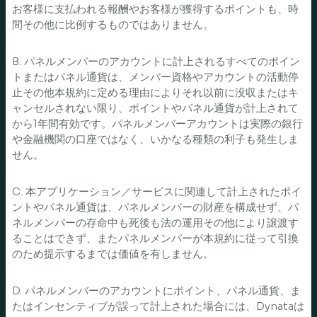
お客様に支払われる報酬やお客様が獲得するポイントも、時
間その他に比例するものではありません。
B. パネルメンバーのアカウントに計上されるすべてのポイン
トまたはパネル通貨は、メンバー資格やアカウントの活動停
止その他本規約に定める理由によりそれ以前に没収またはキ
ャンセルされない限り、ポイントやパネル通貨が計上されて
から1年間有効です。パネルメンバーアカウントは実際の銀行
や金融機関の口座ではなく、いかなる種類の利子も発生しま
せん。
C. 本アプリケーション／サービスに関連して計上されたポイ
ントやパネル通貨は、パネルメンバーの財産を構成せず、パ
ネルメンバーの存命中も死後も法の運用その他により譲渡す
ることはできず、またパネルメンバーが本規約に従って引換
のため提示するまでは価値を有しません。
D. パネルメンバーのアカウントにポイント、パネル通貨、ま
たはインセンティブが誤って計上された場合には、Dynataは