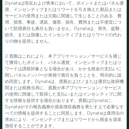
Dynataは現在および将来において、ポイントまたはパネル通
貨、インセンティブまたはリワードを引き換えた製品または
サービスの使用または欠陥に関連して生じることのある、費
用、損害、事故、遅延、傷害、損失、費用または不便宜につ
いて賠償責任も責任も負いません。Dynataは、喪失、盗難、
紛失、または損傷したインセンティブまたはリワードの代わ
りの物を提供しません。
J. 貴殿はこれにより、本アプリケーション／サービスを通じ
て獲得したポイント、パネル通貨、インセンティブまたはリ
ワードは課税対象となる場合があり、かかる税金の支払いに
関しパネルメンバーが単独で責任を負うことを、明示的に認
め同意します。Dynataは、貴殿および／または適切な政府機
関または税務当局に、貴殿が本アプリケーション／サービス
の使用に関連して取得した支払いまたはインセンティブに関
する情報を提供する場合があります。貴殿はDynataに、
Dynataがその報告義務や源泉徴収義務を果たす上で必要なす
べての情報を提供することに同意します。Dynataは適用法の
求めにより、インセンティブまたはリワードから税金を源泉
徴収することができます。