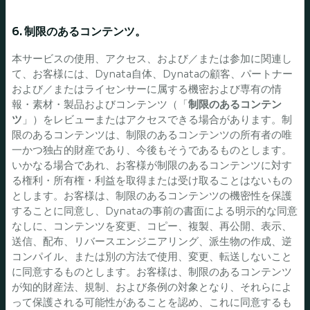
6. 制限のあるコンテンツ。
本サービスの使用、アクセス、および／または参加に関連し
て、お客様には、Dynata自体、Dynataの顧客、パートナー
および／またはライセンサーに属する機密および専有の情
報・素材・製品およびコンテンツ（「
制限のあるコンテン
ツ
」）をレビューまたはアクセスできる場合があります。制
限のあるコンテンツは、制限のあるコンテンツの所有者の唯
一かつ独占的財産であり、今後もそうであるものとします。
いかなる場合であれ、お客様が制限のあるコンテンツに対す
る権利・所有権・利益を取得または受け取ることはないもの
とします。お客様は、制限のあるコンテンツの機密性を保護
することに同意し、Dynataの事前の書面による明示的な同意
なしに、コンテンツを変更、コピー、複製、再公開、表示、
送信、配布、リバースエンジニアリング、派生物の作成、逆
コンパイル、または別の方法で使用、変更、転送しないこと
に同意するものとします。お客様は、制限のあるコンテンツ
が知的財産法、規制、および条例の対象となり、それらによ
って保護される可能性があることを認め、これに同意するも