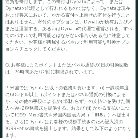
通貨を寄付します。この寄付はDynataによって、または
Dynataの代理として行われるものではなく、Dynataは現在
および将来において、かかる寄付へ上乗せの寄付を行うこと
はありません。寄付のオプションは、Dynataが所有および／
または運営する、あるいはDynataの代理で運営される、すべ
てのパネルで利用可能とはならない場合がある点に注意して
ください。お客様が所属するパネルで利用可能な引換オプシ
ョンをチェックしてください。
O. お客様によるポイントまたはパネル通貨の1日の引換回数
は、24時間あたり2回に制限されています。
P. 米国ではDynataは以下の義務を負います。(i) 一課税年度
に600ドル以上（ポイントまたはパネル通貨の引換による
か、その他の手段によるかに関わらず）の支払いを受けた個
人へW-9税務書式を提供する。および (ii) かかる支払いにつ
いて1099-Misc書式を米国内国歳入局（「
IRS
」）へ提出す
る。さらにDynataはお客様の税務手続きのため記入済の
1099-Misc書式を提出します。結果として以下のようになり
ます。