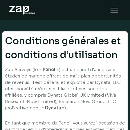
Cara tinjauan ini berfungsi
Bantuan
Conditions générales et
MS
conditions d’utilisation
Zap Surveys (le «
Panel
») est un panel d'accès aux
études de marché offrant de multiples opportunités
de revenus. Il est détenu et exploité par Dynata, LLC
et sa société mère, ses filiales et ses sociétés
affiliées, y compris Dynata Global UK Limited (f/k/a
Research Now Limited), Research Now Group, LLC
(collectivement «
Dynata
»).
En tant que membre du Panel, vous aurez l'occasion de
participer et/ou d'interagir avec des activités d'études