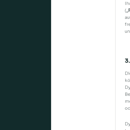
Ih
(„
au
fr
un
3
Di
kö
Dy
Be
mo
od
Dy