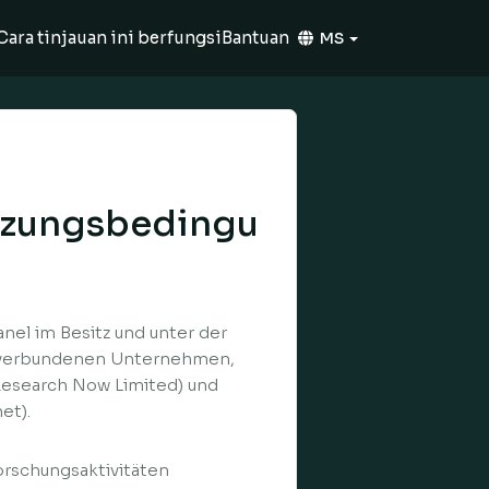
Cara tinjauan ini berfungsi
Bantuan
MS
tzungsbedingu
nel im Besitz und unter der
nd verbundenen Unternehmen,
 Research Now Limited) und
et).
orschungsaktivitäten