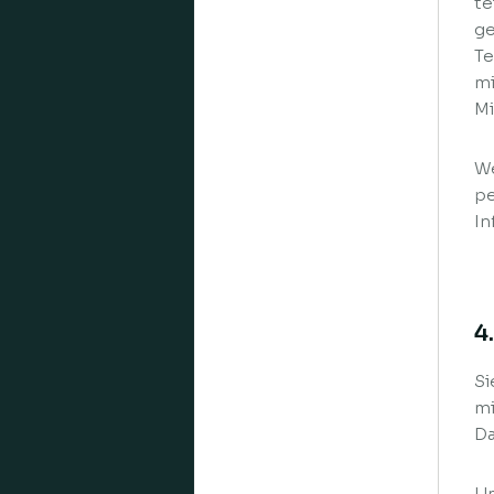
te
ge
Te
mi
Mi
We
pe
In
4
Si
mi
Da
Um