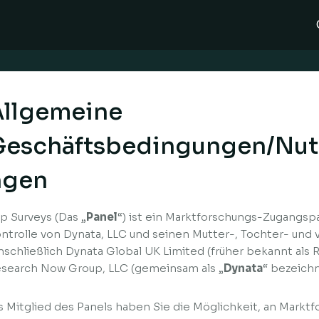
Allgemeine
Geschäftsbedingungen/Nu
ngen
p Surveys (Das „
Panel
“) ist ein Marktforschungs-Zugangspa
ntrolle von Dynata, LLC und seinen Mutter-, Tochter- u
nschließlich Dynata Global UK Limited (früher bekannt als
search Now Group, LLC (gemeinsam als „
Dynata
“ bezeichn
s Mitglied des Panels haben Sie die Möglichkeit, an Marktf