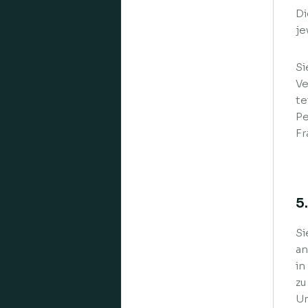
Di
je
Si
Ve
te
Pe
Fr
5
Si
an
in
zu
Um