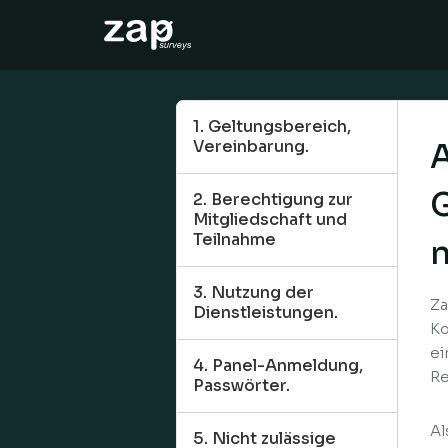
Cara tinjauan ini berfungsi
Bantuan
1. Geltungsbereich,
Vereinbarung.
MS
2. Berechtigung zur
Mitgliedschaft und
Teilnahme
3. Nutzung der
Za
Dienstleistungen.
Ko
ei
4. Panel-Anmeldung,
Re
Passwörter.
Al
5. Nicht zulässige