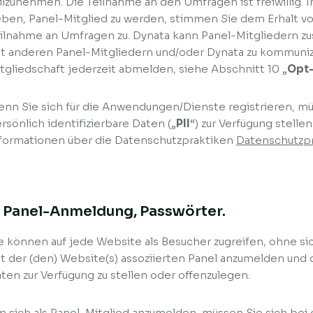
ilzunehmen. Die Teilnahme an den Umfragen ist freiwillig. 
ben, Panel-Mitglied zu werden, stimmen Sie dem Erhalt vo
ilnahme an Umfragen zu. Dynata kann Panel-Mitgliedern zu
t anderen Panel-Mitgliedern und/oder Dynata zu kommuniz
tgliedschaft jederzeit abmelden, siehe Abschnitt 10 „
Opt-
nn Sie sich für die Anwendungen/Dienste registrieren, 
rsönlich identifizierbare Daten („
PII
“) zur Verfügung stelle
formationen über die Datenschutzpraktiken
Datenschutzp
. Panel-Anmeldung, Passwörter.
e können auf jede Website als Besucher zugreifen, ohne si
t der (den) Website(s) assoziierten Panel anzumelden u
ten zur Verfügung zu stellen oder offenzulegen.
 sich als Panel-Mitglied anzumelden, müssen Sie sich bei 