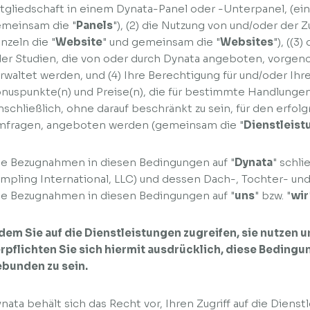
tgliedschaft in einem Dynata-Panel oder -Unterpanel, (einz
meinsam die "
Panels
"), (2) die Nutzung von und/oder der 
inzeln die "
Website
" und gemeinsam die "
Websites
"), ((3
er Studien, die von oder durch Dynata angeboten, vorge
rwaltet werden, und (4) Ihre Berechtigung für und/oder Ihr
nuspunkte(n) und Preise(n), die für bestimmte Handlungen
nschließlich, ohne darauf beschränkt zu sein, für den erfo
fragen, angeboten werden (gemeinsam die "
Dienstleis
le Bezugnahmen in diesen Bedingungen auf "
Dynata
" schli
mpling International, LLC) und dessen Dach-, Tochter- und
le Bezugnahmen in diesen Bedingungen auf "
uns
" bzw. "
wir
dem Sie auf die Dienstleistungen zugreifen, sie nutzen u
rpflichten Sie sich hiermit ausdrücklich, diese Bedingu
bunden zu sein.
nata behält sich das Recht vor, Ihren Zugriff auf die Diens