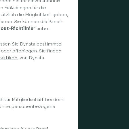
Indem Sie Ihr Einverständnis
n Einladungen für die
sätzlich die Möglichkeit geben,
ieren. Sie können die Panel-
out-Richtlinie
“ unten.
müssen Sie Dynata bestimmte
n oder offenlegen. Sie finden
raktiken
von Dynata.
ch zur Mitgliedschaft bei dem
nd ohne personenbezogene
dem bzw. für das Panel