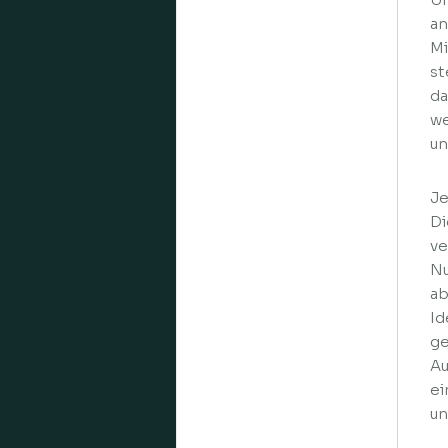
an
Mi
st
da
we
un
Je
Di
ve
Nu
ab
Id
ge
Au
ei
un