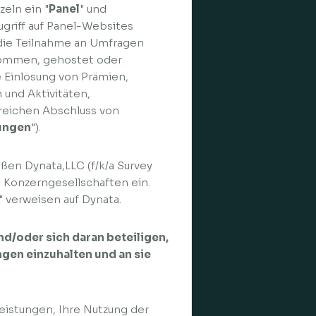
eln ein "
Panel
" und
Zugriff auf Panel-Websites
) die Teilnahme an Umfragen
nommen, gehostet oder
e Einlösung von Prämien,
 und Aktivitäten,
lgreichen Abschluss von
tungen
").
eßen Dynata,LLC (f/k/a Survey
 Konzerngesellschaften ein.
" verweisen auf Dynata.
nd/oder sich daran beteiligen,
ngen einzuhalten und an sie
tleistungen, Ihre Nutzung der