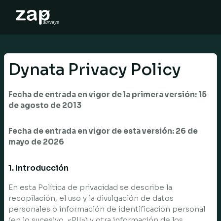
Cara tinjauan ini berfungsi
Bantuan
Dynata Privacy Policy
MS
Fecha de entrada en vigor de la primera versión: 15
de agosto de 2013
Fecha de entrada en vigor de esta versión: 26 de
mayo de 2026
1. Introducción
En esta Política de privacidad se describe la
recopilación, el uso y la divulgación de datos
personales o información de identificación personal
(en lo sucesivo, «PII») y otra información de los