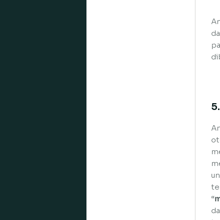
An
da
pa
di
5
An
ot
me
me
un
te
“
m
da