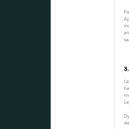
Pa
Ap
ma
ar
sa
3
La
ha
me
La
Dy
da