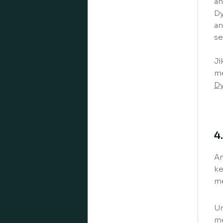
an
Dy
an
se
Ji
me
Dy
4
An
ke
me
Un
me