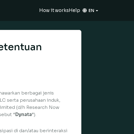
How it works
Help
EN
etentuan
enawarkan berbagai jenis
LLC serta perusahaan induk,
 Limited (d/h Research Now
sebut “
Dynata
”).
pasi di dan/atau berinteraksi