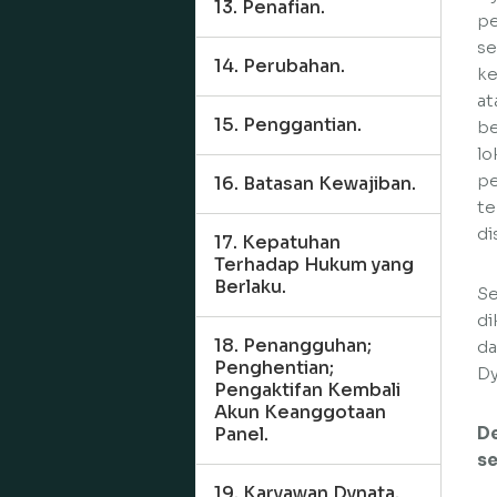
13. Penafian.
pe
se
14. Perubahan.
ke
at
15. Penggantian.
be
lo
pe
16. Batasan Kewajiban.
te
di
17. Kepatuhan
Terhadap Hukum yang
Berlaku.
Se
di
18. Penangguhan;
da
Penghentian;
Dy
Pengaktifan Kembali
Akun Keanggotaan
Panel.
De
se
19. Karyawan Dynata.