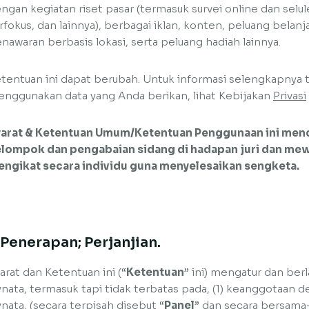
ngan kegiatan riset pasar (termasuk survei online dan selu
rfokus, dan lainnya), berbagai iklan, konten, peluang belan
nawaran berbasis lokasi, serta peluang hadiah lainnya.
tentuan ini dapat berubah. Untuk informasi selengkapnya 
nggunakan data yang Anda berikan, lihat Kebijakan
Privasi
arat & Ketentuan Umum/Ketentuan Penggunaan ini men
lompok dan pengabaian sidang di hadapan juri dan mew
ngikat secara individu guna menyelesaikan sengketa.
. Penerapan; Perjanjian.
arat dan Ketentuan ini (“
Ketentuan
” ini) mengatur dan ber
nata, termasuk tapi tidak terbatas pada, (1) keanggotaan 
nata, (secara terpisah disebut “
Panel
” dan secara bersama