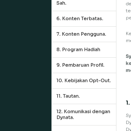
Sah.
de
te
pe
6. Konten Terbatas.
Ke
7. Konten Pengguna.
me
8. Program Hadiah
Sy
ke
9. Pembaruan Profil.
me
10. Kebijakan Opt-Out.
11. Tautan.
1
12. Komunikasi dengan
Sy
Dynata.
Dy
Dy