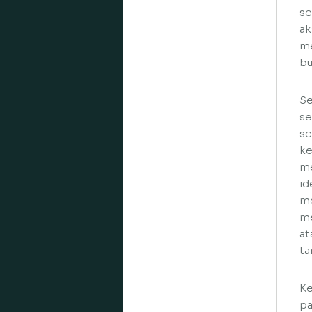
se
ak
me
bu
Se
se
se
ke
me
id
me
me
at
ta
Ke
pa