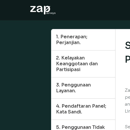
How it works
Help
1. Penerapan;
Perjanjian.
EN
2. Kelayakan
Keanggotaan dan
Partisipasi
3. Penggunaan
Za
Layanan.
pe
an
4. Pendaftaran Panel;
Li
Kata Sandi.
Se
5. Penggunaan Tidak