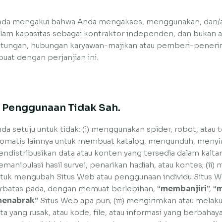
da mengakui bahwa Anda mengakses, menggunakan, dan/ata
lam kapasitas sebagai kontraktor independen, dan bukan a
tungan, hubungan karyawan-majikan atau pemberi-penerim
buat dengan perjanjian ini.
. Penggunaan Tidak Sah.
da setuju untuk tidak: (i) menggunakan spider, robot, atau
omatis lainnya untuk membuat katalog, mengunduh, menyi
ndistribusikan data atau konten yang tersedia dalam kaita
manipulasi hasil survei, penarikan hadiah, atau kontes; (ii
tuk mengubah Situs Web atau penggunaan individu Situs We
rbatas pada, dengan memuat berlebihan, “
membanjiri
”, “
m
enabrak
” Situs Web apa pun; (iii) mengirimkan atau melaku
ta yang rusak, atau kode, file, atau informasi yang berbah