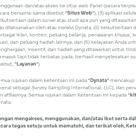
nggunaan dan/atau akses ke situs web Panel (secara terpis
cara bersama-sama disebut “
Situs Web
”), (3) aplikasi selu
ikutsertaan dalam survei atau studi apa pun yang ditawarkan
au dilaksanakan oleh atau melalui Dynata, (5) keikutsertaan
rbagai iklan, konten, peluang belanja, penawaran khusus, 
kasi, dan peluang hadiah lainnya, dan (6) kelayakan Anda un
nghargaan, insentif, dan hadiah yang ditawarkan untuk tind
rmasuk tapi tidak terbatas pada, berhasil menyelesaikan s
sebut, “
Layanan
”).
mua rujukan dalam ketentuan ini pada “
Dynata
” mencakup 
kenal sebagai Survey Sampling International, LLC), dan per
n afiliasinya. Semua rujukan dalam Ketentuan ini kepada “
ki
nata.
ngan mengakses, menggunakan, dan/atau ikut serta dal
cara tegas setuju untuk mematuhi, dan terikat oleh, Kete