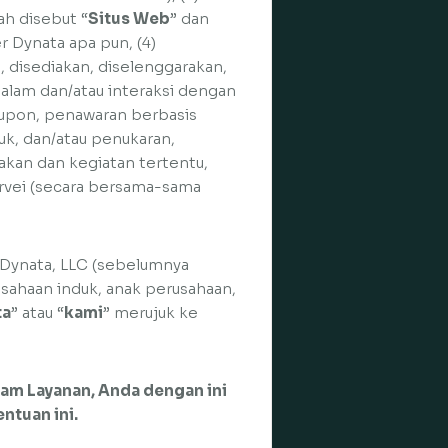
ah disebut “
Situs Web
” dan
ler Dynata apa pun, (4)
, disediakan, diselenggarakan,
 dalam dan/atau interaksi dengan
kupon, penawaran berbasis
tuk, dan/atau penukaran,
akan dan kegiatan tertentu,
urvei (secara bersama-sama
Dynata, LLC (sebelumnya
usahaan induk, anak perusahaan,
ta
” atau “
kami
” merujuk ke
am Layanan, Anda dengan ini
ntuan ini.