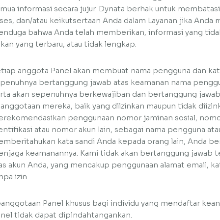
mua informasi secara jujur. Dynata berhak untuk membatas
ses, dan/atau keikutsertaan Anda dalam Layanan jika Anda
nduga bahwa Anda telah memberikan, informasi yang tidak 
kan yang terbaru, atau tidak lengkap.
tiap anggota Panel akan membuat nama pengguna dan kata 
penuhnya bertanggung jawab atas keamanan nama penggun
rta akan sepenuhnya berkewajiban dan bertanggung jawab
anggotaan mereka, baik yang diizinkan maupun tidak diizin
rekomendasikan penggunaan nomor jaminan sosial, nomor r
entifikasi atau nomor akun lain, sebagai nama pengguna ata
mberitahukan kata sandi Anda kepada orang lain, Anda be
njaga keamanannya. Kami tidak akan bertanggung jawab t
as akun Anda, yang mencakup penggunaan alamat email, kat
npa izin.
anggotaan Panel khusus bagi individu yang mendaftar kea
nel tidak dapat dipindahtangankan.