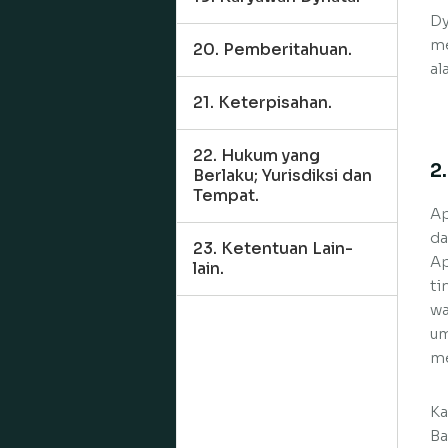
Dy
me
20. Pemberitahuan.
al
21. Keterpisahan.
22. Hukum yang
2
Berlaku; Yurisdiksi dan
Tempat.
Ap
da
23. Ketentuan Lain-
Ap
lain.
ti
wa
um
me
Ka
Ba