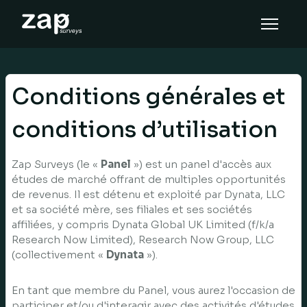
How it works
Help
Conditions générales et
EN
conditions d’utilisation
Zap Surveys (le «
Panel
») est un panel d'accès aux
études de marché offrant de multiples opportunités
de revenus. Il est détenu et exploité par Dynata, LLC
et sa société mère, ses filiales et ses sociétés
affiliées, y compris Dynata Global UK Limited (f/k/a
Research Now Limited), Research Now Group, LLC
(collectivement «
Dynata
»).
En tant que membre du Panel, vous aurez l'occasion de
participer et/ou d'interagir avec des activités d'études