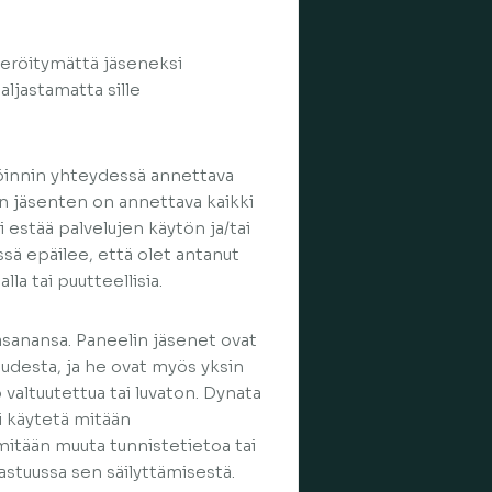
steröitymättä jäseneksi
aljastamatta sille
röinnin yhteydessä annettava
in jäsenten on annettava kaikki
 estää palvelujen käytön ja/tai
ssä epäilee, että olet antanut
lla tai puutteellisia.
asanansa. Paneelin jäsenet ovat
uudesta, ja he ovat myös yksin
 valtuutettua tai luvaton. Dynata
i käytetä mitään
 mitään muuta tunnistetietoa tai
vastuussa sen säilyttämisestä.