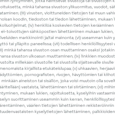
imiin ryhtyminen, jotka häiritsevät sivustoja tai sivustojen 
joituksetta, minkä tahansa sivuston ylikuormitus, vuodot, 
ataminen; (iii) virusten, vioittuneiden tietojen tai muun vahi
hoisan koodin, tiedoston tai tiedon lähettäminen, mukaan lu
koiluohjelmat; (iv) henkilöä koskevien tietojen kerääminen 
) ei-toivottujen sähköpostien lähettäminen mukaan lukien, r
lveluiden markkinointi ja/tai mainonta; (vi) useamman kuin y
yttö tai ylläpito paneelissa; (vii) todellisen henkilöllisyyte
iii) minkä tahansa sivuston osan muuttaminen osaksi jotakin
hansa sivuston ulkoasun muuttaminen; (ix) linkkien muodos
vustolta millekään sivustolle tai sivustolla sijaitsevalle sivull
menomaista kirjallista etukäteislupaa; (x) uhkaavien, herjaav
ädyttömien, pornografisten, rivojen, hävyttömien tai kiihott
i minkään aineiston tai sisällön, joka voisi muutoin olla sove
äritellään) vastaista, lähettäminen tai siirtäminen; (xi) mi
htyminen, mukaan lukien, rajoituksetta, kyselyihin vastaam
selyn suorittaminen useammin kuin kerran, henkilöllisyytes
ärentäminen, väärien tietojen lähettäminen rekisteröinnin 
tuudenvastaisten kyselytietojen lähettäminen, palkkioiden, 