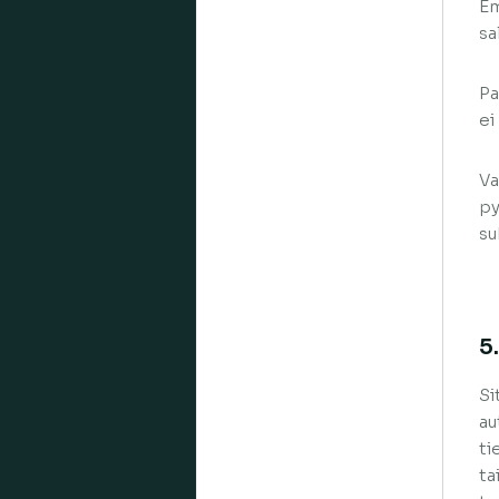
Em
sa
Pa
ei
Va
py
su
5
Si
au
ti
ta