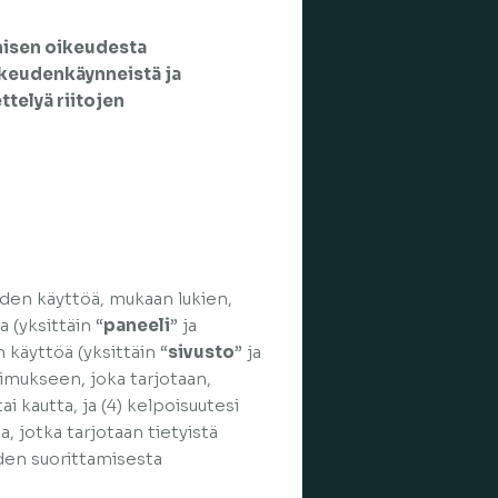
misen oikeudesta
keudenkäynneistä ja
ttelyä riitojen
iden käyttöä, mukaan lukien,
 (yksittäin “
paneeli
” ja
 käyttöä (yksittäin “
sivusto
” ja
tkimukseen, joka tarjotaan,
i kautta, ja (4) kelpoisuutesi
a, jotka tarjotaan tietyistä
iden suorittamisesta