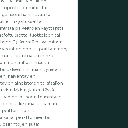
käyttöä, mukaan lukien,
sähköpostipommitus tai
ngollisen, häiritsevän tai
kien, rajoituksetta,
muista palveluiden käyttäjistä;
ajoituksetta, tuotteiden tai
hden (1) jäsentilin avaaminen,
si väärentäminen tai peittäminen;
 muuta sivustoa tai minkä
taminen miltään muulta
e tai palveluhin ilman Dynata:n
ien, halventavien,
avien aineistojen tai sisällön
ltuvien lakien (kuten tässä
hinkään petolliseen toimintaan
inen niitä lukematta, saman
i peittäminen tai
aikana, perättömien tai
palkintojen ja/tai