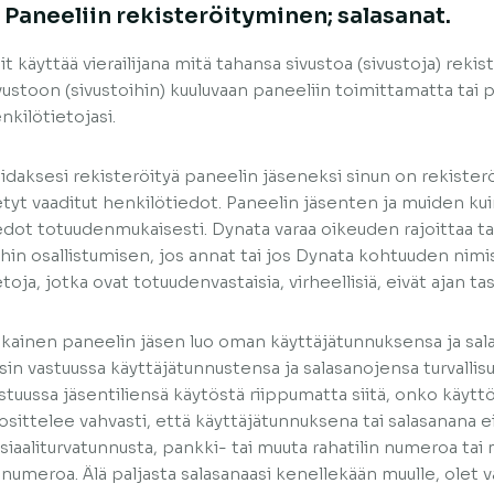
. Paneeliin rekisteröityminen; salasanat.
it käyttää vierailijana mitä tahansa sivustoa (sivustoja) reki
vustoon (sivustoihin) kuuluvaan paneeliin toimittamatta tai p
nkilötietojasi.
idaksesi rekisteröityä paneelin jäseneksi sinun on rekiste
etyt vaaditut henkilötiedot. Paneelin jäsenten ja muiden ku
edot totuudenmukaisesti. Dynata varaa oikeuden rajoittaa tai
ihin osallistumisen, jos annat tai jos Dynata kohtuuden nimi
etoja, jotka ovat totuudenvastaisia, virheellisiä, eivät ajan tasa
kainen paneelin jäsen luo oman käyttäjätunnuksensa ja sal
sin vastuussa käyttäjätunnustensa ja salasanojensa turvallis
stuussa jäsentiliensä käytöstä riippumatta siitä, onko käyttö
osittelee vahvasti, että käyttäjätunnuksena tai salasanana e
siaaliturvatunnusta, pankki- tai muuta rahatilin numeroa tai
linumeroa. Älä paljasta salasanaasi kenellekään muulle, olet 