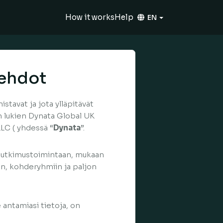
How it works
Help
EN
öehdot
stavat ja jota ylläpitävät
n lukien Dynata Global UK
LC ( yhdessä “
Dynata
”.
atutkimustoimintaan, mukaan
in, kohderyhmiin ja paljon
 antamiasi tietoja, on