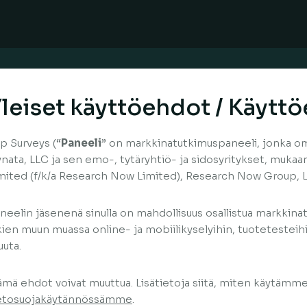
leiset käyttöehdot / Käytt
p Surveys (“
Paneeli
” on markkinatutkimuspaneeli, jonka omi
nata, LLC ja sen emo-, tytäryhtiö- ja sidosyritykset, mukaa
mited (f/k/a Research Now Limited), Research Now Group, L
neelin jäsenenä sinulla on mahdollisuus osallistua markkin
kien muun muassa online- ja mobiilikyselyihin, tuotetesteih
uta.
mä ehdot voivat muuttua. Lisätietoja siitä, miten käytämme
etosuojakäytännössämme
.