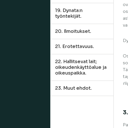
ov
19. Dynata:n
os
työntekijät.
as
va
20. Ilmoitukset.
Dy
21. Erotettavuus.
Os
22. Hallitsevat lait;
so
oikeudenkäyttöalue ja
Tä
oikeuspaikka.
ta
ri
23. Muut ehdot.
3
Pa