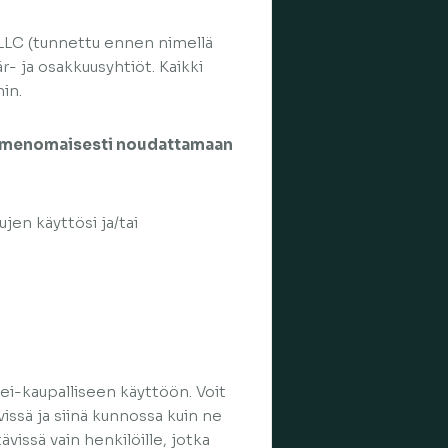
, LLC (tunnettu ennen nimellä
r- ja osakkuusyhtiöt. Kaikki
hin.
t nimenomaisesti noudattamaan
ujen käyttösi ja/tai
 ei-kaupalliseen käyttöön. Voit
vissä ja siinä kunnossa kuin ne
vissä vain henkilöille, jotka