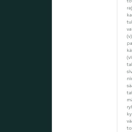
to
ra
ka
tu
va
(v
pa
kä
(v
ta
si
ni
sä
ta
mä
ry
ky
vä
to