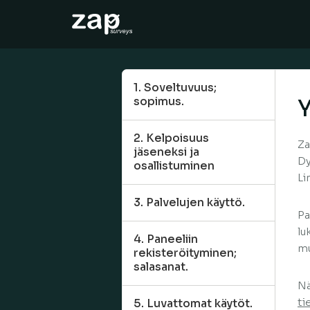
How it works
Help
1. Soveltuvuus;
sopimus.
Y
EN
2. Kelpoisuus
Za
jäseneksi ja
Dy
osallistuminen
Li
3. Palvelujen käyttö.
Pa
lu
4. Paneeliin
mu
rekisteröityminen;
salasanat.
Nä
ti
5. Luvattomat käytöt.