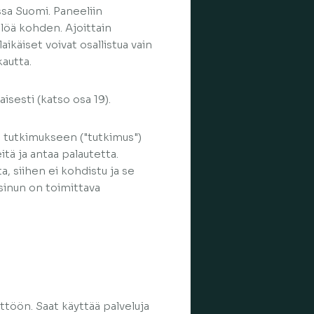
issa Suomi. Paneeliin
ilöä kohden. Ajoittain
aikäiset voivat osallistua vain
autta.
isesti (katso osa 19).
 tutkimukseen ("tutkimus")
itä ja antaa palautetta.
, siihen ei kohdistu ja se
 sinun on toimittava
ttöön. Saat käyttää palveluja