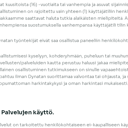
at kuusitoista (16) -vuotiaita tai vanhempia ja asuvat sijainn
allistuminen on rajoitettu vain yhteen (1) käyttäjätiliin henk
iakkaamme saattavat haluta tutkia alaikäisten mielipiteitä. Al
nhempiensa suostumuksella vanhempansa käyttäjätili tilin k
natan työntekijät eivät saa osallistua paneeliin henkilökohta
allistumisesi kyselyyn, kohderyhmään, puheluun tai muuhun
vellusten/palveluiden kautta perustuu haluusi jakaa mielipite
llainen osallistuminen tutkimukseen on sinulle vapaaehtoista
pahtuu ilman Dynatan suorittamaa valvontaa tai ohjausta, ja
ippumattoman harkintakykysi ja oman harkintasi mukaisesti.
. Palvelujen käyttö.
lvelut on tarkoitettu henkilökohtaiseen ei-kaupalliseen käy