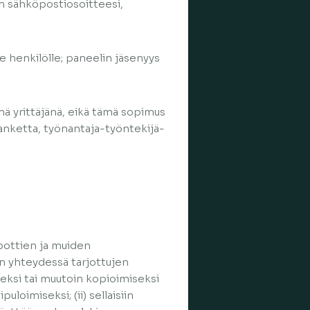
en sähköpostiosoitteesi,
e henkilölle; paneelin jäsenyys
senä yrittäjänä, eikä tämä sopimus
anketta, työnantaja-työntekijä-
bottien ja muiden
n yhteydessä tarjottujen
iseksi tai muutoin kopioimiseksi
uloimiseksi; (ii) sellaisiin