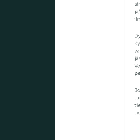
ai
ja
il
Dy
Ky
va
jä
Vo
pe
Jo
tu
ti
ti