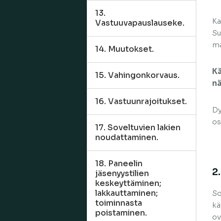
13.
Ka
Vastuuvapauslauseke.
Su
ma
14. Muutokset.
Kä
15. Vahingonkorvaus.
nä
16. Vastuunrajoitukset.
Dy
os
17. Soveltuvien lakien
noudattaminen.
18. Paneelin
2
jäsenyystilien
keskeyttäminen;
lakkauttaminen;
So
toiminnasta
kä
poistaminen.
ov