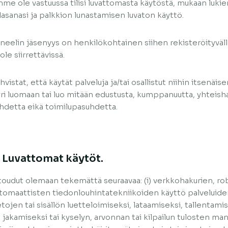
me ole vastuussa tilisi luvattomasta käytöstä, mukaan luki
lasanasi ja palkkion lunastamisen luvaton käyttö.
neelin jäsenyys on henkilökohtainen siihen rekisteröityväll
 ole siirrettävissä.
hvistat, että käytät palveluja ja/tai osallistut niihin itsenäi
ri luomaan tai luo mitään edustusta, kumppanuutta, yhteish
hdetta eikä toimilupasuhdetta.
. Luvattomat käytöt.
toudut olemaan tekemättä seuraavaa: (i) verkkohakurien, ro
tomaattisten tiedonlouhintatekniikoiden käyttö palveluide
etojen tai sisällön luetteloimiseksi, lataamiseksi, tallentam
i jakamiseksi tai kyselyn, arvonnan tai kilpailun tulosten manip