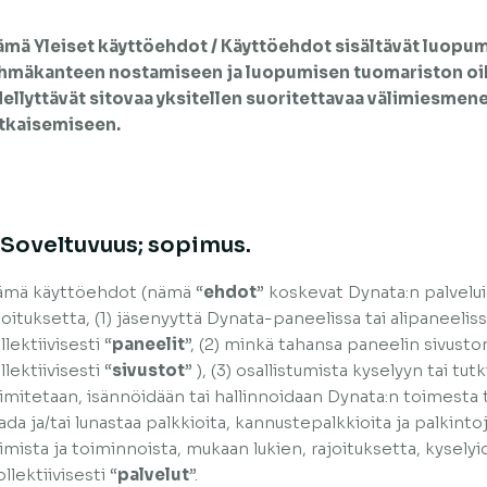
mä Yleiset käyttöehdot / Käyttöehdot sisältävät luopu
hmäkanteen nostamiseen ja luopumisen tuomariston oi
ellyttävät sitovaa yksitellen suoritettavaa välimiesmene
tkaisemiseen.
. Soveltuvuus; sopimus.
mä käyttöehdot (nämä “
ehdot
” koskevat Dynata:n palvelu
joituksetta, (1) jäsenyyttä Dynata-paneelissa tai alipaneelissa
llektiivisesti “
paneelit
”, (2) minkä tahansa paneelin sivuston
llektiivisesti “
sivustot
” ), (3) osallistumista kyselyyn tai tu
imitetaan, isännöidään tai hallinnoidaan Dynata:n toimesta ta
ada ja/tai lunastaa palkkioita, kannustepalkkioita ja palkintoj
imista ja toiminnoista, mukaan lukien, rajoituksetta, kysely
ollektiivisesti “
palvelut
”.