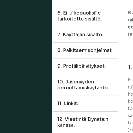
6. Ei-ulkopuolisille
Nä
tarkoitettu sisältö.
ry
ed
ra
7. Käyttäjän sisältö.
8. Palkitsemisohjelmat
9. Profiilipäivitykset.
1
Nä
10. Jäsenyyden
ra
peruuttamiskäytäntö.
ko
ko
11. Linkit.
to
sa
12. Viestintä Dynata:n
to
kanssa.
(k