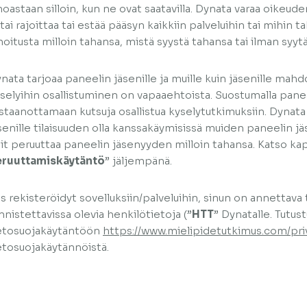
noastaan silloin, kun ne ovat saatavilla. Dynata varaa oikeud
/tai rajoittaa tai estää pääsyn kaikkiin palveluihin tai mihin 
moitusta milloin tahansa, mistä syystä tahansa tai ilman syytä
nata tarjoaa paneelin jäsenille ja muille kuin jäsenille mahdo
selyihin osallistuminen on vapaaehtoista. Suostumalla pane
staanottamaan kutsuja osallistua kyselytutkimuksiin. Dynata v
senille tilaisuuden olla kanssakäymisissä muiden paneelin jä
it peruuttaa paneelin jäsenyyden milloin tahansa. Katso kap
ruuttamiskäytäntö
” jäljempänä.
s rekisteröidyt sovelluksiin/palveluihin, sinun on annettava t
nnistettavissa olevia henkilötietoja (”
HTT
” Dynatalle. Tutus
etosuojakäytäntöön
https://www.mielipidetutkimus.com/pri
etosuojakäytännöistä.