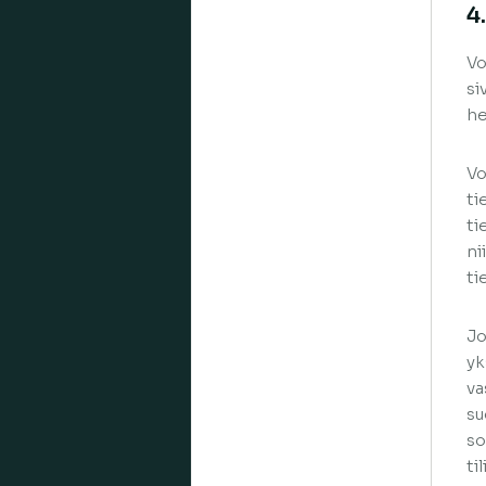
4
Vo
si
he
Vo
ti
ti
ni
ti
Jo
yk
va
su
so
ti