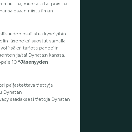
en muuttaa, muokata tai poistaa
tahansa osaan niistä ilman
.
llisuuden osallistua kyselyihin.
elin jäseneksi suostut samalla
oi lisäksi tarjota paneelin
senten ja/tai Dynata:n kanssa.
pale 10 “
Jäsenyyden
ai paljastettava tiettyjä
tu Dynatan
vacy
saadaksesi tietoja Dynatan