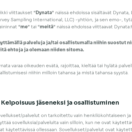
ikki viittaukset “
Dynata
” näissä ehdoissa sisältävät Dynata
rvey Sampling International, LLC) -yhtiön, ja sen emo-, tytä
ininnat “
me
” tai “
meitä
” näissä ehdoissa viittaavat Dynata:
yttämällä palveluja ja/tai osallistumalla niihin suostu
itä ehtoja ja olemaan niiden sitoma.
nata varaa oikeuden evätä, rajoittaa, kieltää tai hylätä palvel
allistumisesi niihin milloin tahansa ja mistä tahansa syystä.
. Kelpoisuus jäseneksi ja osallistuminen
vellukset/palvelut on tarkoitettu vain henkilökohtaiseen ja
yttää sovelluksia/palveluita vain silloin, kun ne ovat käytettä
at käytettävissä ollessaan. Sovellukset/palvelut ovat käytettä