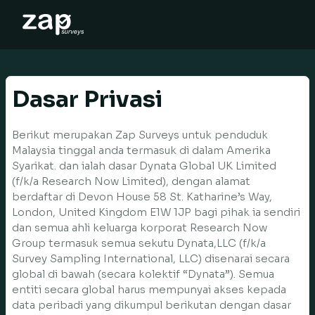
How it works
Help
Dasar Privasi
EN
Berikut merupakan Zap Surveys untuk penduduk
Malaysia tinggal anda termasuk di dalam Amerika
Syarikat. dan ialah dasar Dynata Global UK Limited
(f/k/a Research Now Limited), dengan alamat
berdaftar di Devon House 58 St. Katharine’s Way,
London, United Kingdom E1W 1JP bagi pihak ia sendiri
dan semua ahli keluarga korporat Research Now
Group termasuk semua sekutu Dynata,LLC (f/k/a
Survey Sampling International, LLC) disenarai secara
global di bawah (secara kolektif “Dynata”). Semua
entiti secara global harus mempunyai akses kepada
data peribadi yang dikumpul berikutan dengan dasar