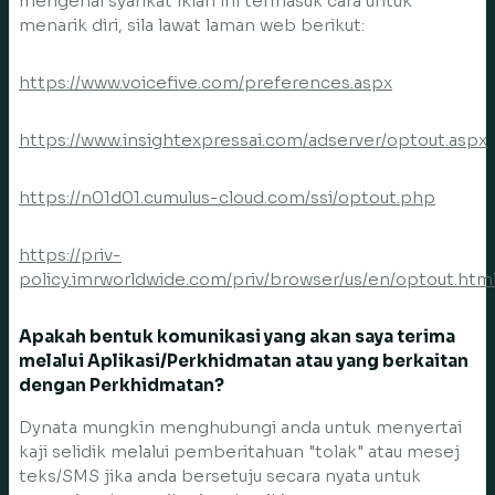
mengenai syarikat iklan ini termasuk cara untuk
menarik diri, sila lawat laman web berikut:
https://www.voicefive.com/preferences.aspx
https://www.insightexpressai.com/adserver/optout.aspx
https://n01d01.cumulus-cloud.com/ssi/optout.php
https://priv-
policy.imrworldwide.com/priv/browser/us/en/optout.htm
Apakah bentuk komunikasi yang akan saya terima
melalui Aplikasi/Perkhidmatan atau yang berkaitan
dengan Perkhidmatan?
Dynata mungkin menghubungi anda untuk menyertai
kaji selidik melalui pemberitahuan "tolak" atau mesej
teks/SMS jika anda bersetuju secara nyata untuk