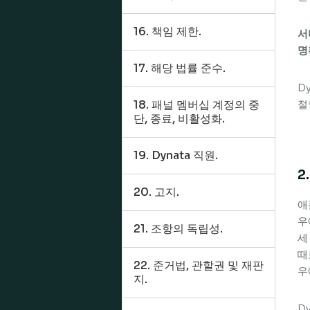
16. 책임 제한.
서
명
17. 해당 법률 준수.
D
18. 패널 멤버십 계정의 중
절
단, 종료, 비활성화.
19. Dynata 직원.
2
20. 고지.
애
우
21. 조항의 독립성.
세
때
22. 준거법, 관할권 및 재판
우
지.
D