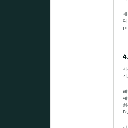
애
다
pr
4
사
자
패
패
최
D
각