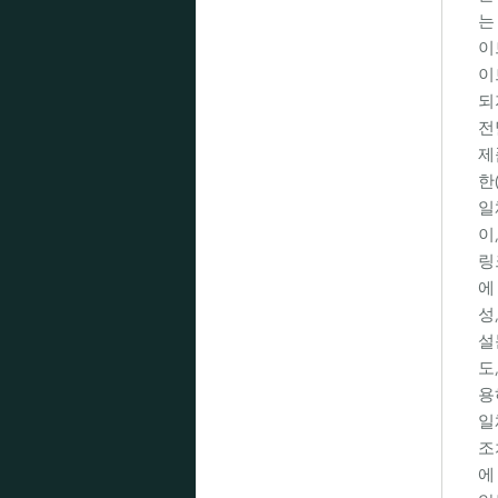
는
이
이
되
전
제
한
일
이
링
에
성
설
도
용
일
조
에