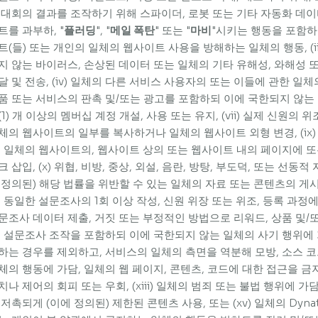
 대회의 결과를 조작하기 위해 스파이더, 로봇 또는 기타 자동화 데이터 
트를 과부하, "
플러딩
", "
메일 폭탄
" 또는 "
마비
"시키는 행동을 포함하
트(들) 또는 개인의 일체의 웹사이트 사용을 방해하는 일체의 행동, (i
지 않는 바이러스, 손상된 데이터 또는 일체의 기타 유해성, 와해성 또
달 및 전송, (iv) 일체의 다른 서비스 사용자의 또는 이들에 관한 일체의
품 또는 서비스의 판촉 및/또는 광고를 포함하되 이에 국한되지 않는 원치
(1) 개 이상의 멤버십 계정 개설, 사용 또는 유지, (vii) 실제 신원의 위조
체의 웹사이트의 일부를 복사하거나 일체의 웹사이트 외형 변경, (ix) 
, 일체의 웹사이트의, 웹사이트 상의 또는 웹사이트 내의 페이지에
크 삽입, (x) 위협, 비방, 중상, 외설, 음란, 방탕, 부도덕, 또는 선동
 정의된) 해당 법률을 위반할 수 있는 일체의 자료 또는 콘텐츠의 게시 또
, 동일한 설문조사의 1회 이상 작성, 신원 위장 또는 위조, 등록 과정
문조사 데이터 제출, 거짓 또는 부정적인 방법으로 리워드, 상품 및
, 설문조사 조작을 포함하되 이에 국한되지 않는 일체의 사기 행위에 가담
하는 경우를 제외하고, 서비스의 일체의 측면을 역분해 모방, 소스 
체의 행동에 가담, 일체의 웹 페이지, 콘텐츠, 코드에 대한 접근을 금
치나 제어의 회피 또는 우회, (xiii) 일체의 범죄 또는 불법 행위에 가담,
 저촉되게 (이에 정의된) 제한된 콘텐츠 사용, 또는 (xv) 일체의 Dy