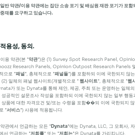
 일반 약관/이용 약관에는 집단 소송 포기 및 배심원 재판 포기가 포함
 중재를 요구하고 있습니다.
. 적용성, 동의.
 이용 약관(본 "
약관
")은 (1) Survey Spot Research Panel, Opini
oozz Research Panels, Opinion Outpost Research Panels 
적으로 "
패널
", 총체적으로 "
패널들
")를 포함하되 이에 국한되지 않는
, (2) 일체의 패널 웹사이트(개별적으로 "
웹사이트
", 총체적으로 "
웹
ynata가 또는 Dynata를 통해 제안, 제공, 주최 또는 운영하는 일
4) 성공적인 설문조사 작성을 포함하되 이에 국한되지 않는 일부 행동
, 상품에 대한 자격요건 및/또는 수령을 포함��되 이에 국한되지 않
로 "
서비스
") 사용에 적용됩니다.
 약관에서 언급하는 모든 "
Dynata
"에는 Dynata, LLC, 그 모회사
에서 언급하는 "
저희를
" 또는 "
저희는
"은 Dynata를 가리킵니다.