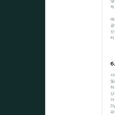
않
적
애
공
신
터
6
서
및
하
산
이
D
파