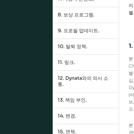
이
별
8. 보상 프로그램.
9. 프로필 업데이트.
1
10. 탈퇴 정책.
본
11. 링크.
Ch
별
12. Dynata와의 의사 소
십
통.
D
(
13. 책임 부인.
브
으
14. 변경.
본
15. 면책.
관