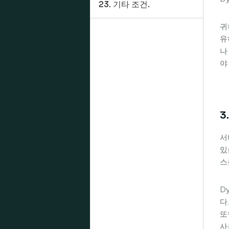
23. 기타 조건.
귀
유
나
야
3
서
있
스
D
다
또
사