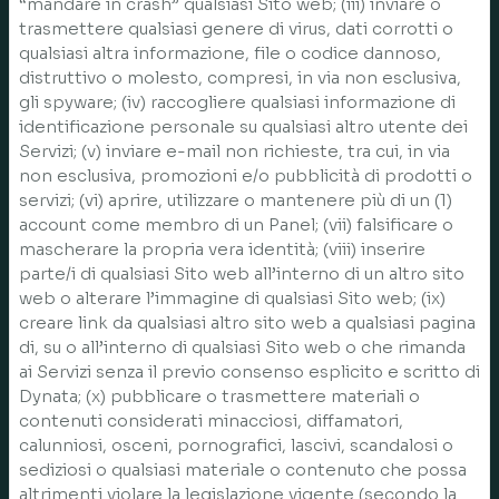
“mandare in crash” qualsiasi Sito web; (iii) inviare o
trasmettere qualsiasi genere di virus, dati corrotti o
qualsiasi altra informazione, file o codice dannoso,
distruttivo o molesto, compresi, in via non esclusiva,
gli spyware; (iv) raccogliere qualsiasi informazione di
identificazione personale su qualsiasi altro utente dei
Servizi; (v) inviare e-mail non richieste, tra cui, in via
non esclusiva, promozioni e/o pubblicità di prodotti o
servizi; (vi) aprire, utilizzare o mantenere più di un (1)
account come membro di un Panel; (vii) falsificare o
mascherare la propria vera identità; (viii) inserire
parte/i di qualsiasi Sito web all’interno di un altro sito
web o alterare l’immagine di qualsiasi Sito web; (ix)
creare link da qualsiasi altro sito web a qualsiasi pagina
di, su o all’interno di qualsiasi Sito web o che rimanda
ai Servizi senza il previo consenso esplicito e scritto di
Dynata; (x) pubblicare o trasmettere materiali o
contenuti considerati minacciosi, diffamatori,
calunniosi, osceni, pornografici, lascivi, scandalosi o
sediziosi o qualsiasi materiale o contenuto che possa
altrimenti violare la legislazione vigente (secondo la