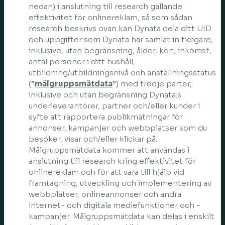
nedan) i anslutning till research gällande
effektivitet för onlinereklam, så som sådan
research beskrivs ovan kan Dynata dela ditt UID
och uppgifter som Dynata har samlat in tidigare,
inklusive, utan begränsning, ålder, kön, inkomst,
antal personer i ditt hushåll,
utbildning/utbildningsnivå och anställningsstatus
(”
målgruppsmätdata
”) med tredje parter,
inklusive och utan begränsning Dynata:s
underleverantörer, partner och/eller kunder i
syfte att rapportera publikmätningar för
annonser, kampanjer och webbplatser som du
besöker, visar och/eller klickar på.
Målgruppsmätdata kommer att användas i
anslutning till research kring effektivitet för
onlinereklam och för att vara till hjälp vid
framtagning, utveckling och implementering av
webbplatser, onlineannonser och andra
internet- och digitala mediefunktioner och -
kampanjer. Målgruppsmätdata kan delas i enskilt