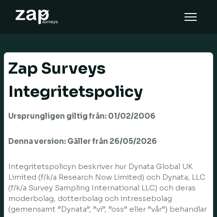
How it works
Help
Zap Surveys
EN
Integritetspolicy
Ursprungligen giltig från: 01/02/2006
Denna version: Gäller från 26/05/2026
Integritetspolicyn beskriver hur Dynata Global UK
Limited (f/k/a Research Now Limited) och Dynata, LLC
(f/k/a Survey Sampling International LLC) och deras
moderbolag, dotterbolag och intressebolag
(gemensamt ”Dynata”, ”vi”, ”oss” eller ”vår”) behandlar