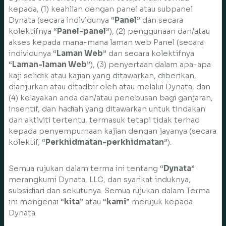
kepada, (1) keahlian dengan panel atau subpanel
Dynata (secara individunya “
Panel
” dan secara
kolektifnya “
Panel-panel
”), (2) penggunaan dan/atau
akses kepada mana-mana laman web Panel (secara
individunya “
Laman Web
” dan secara kolektifnya
“
Laman-laman Web
”), (3) penyertaan dalam apa-apa
kaji selidik atau kajian yang ditawarkan, diberikan,
dianjurkan atau ditadbir oleh atau melalui Dynata, dan
(4) kelayakan anda dan/atau penebusan bagi ganjaran,
insentif, dan hadiah yang ditawarkan untuk tindakan
dan aktiviti tertentu, termasuk tetapi tidak terhad
kepada penyempurnaan kajian dengan jayanya (secara
kolektif, “
Perkhidmatan-perkhidmatan
”).
Semua rujukan dalam terma ini tentang “
Dynata
”
merangkumi Dynata, LLC, dan syarikat induknya,
subsidiari dan sekutunya. Semua rujukan dalam Terma
ini mengenai “
kita
” atau “
kami
” merujuk kepada
Dynata.