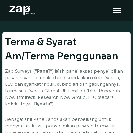
Hoe het werkt
Help
Terma & Syarat
NL
Am/Terma Penggunaan
Zap Surveys (“
Panel
”) ialah panel akses penyelidikan
pasaran yang dimiliki dan dikendalikan oleh Dynata,
LLC dan syarikat induk, subsidiari dan gabungannya,
termasuk Dynata Global UK Limited (f/k/a Research
Now Limited), Research Now Group, LLC (secara
kolektifnya “
Dynata
”).
Sebagai ahli Panel, anda akan berpeluang untuk
menyertai aktiviti penyelidikan pasaran termasuk
tinjauan secara dalam talian dan mudah alih, ujian