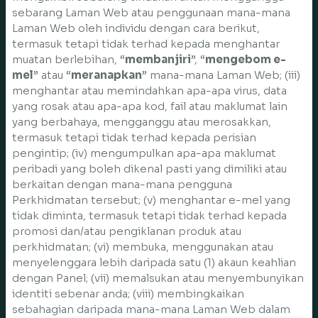
sebarang Laman Web atau penggunaan mana-mana
Laman Web oleh individu dengan cara berikut,
termasuk tetapi tidak terhad kepada menghantar
muatan berlebihan, “
membanjiri
”, “
mengebom e-
mel
” atau “
meranapkan
” mana-mana Laman Web; (iii)
menghantar atau memindahkan apa-apa virus, data
yang rosak atau apa-apa kod, fail atau maklumat lain
yang berbahaya, mengganggu atau merosakkan,
termasuk tetapi tidak terhad kepada perisian
pengintip; (iv) mengumpulkan apa-apa maklumat
peribadi yang boleh dikenal pasti yang dimiliki atau
berkaitan dengan mana-mana pengguna
Perkhidmatan tersebut; (v) menghantar e-mel yang
tidak diminta, termasuk tetapi tidak terhad kepada
promosi dan/atau pengiklanan produk atau
perkhidmatan; (vi) membuka, menggunakan atau
menyelenggara lebih daripada satu (1) akaun keahlian
dengan Panel; (vii) memalsukan atau menyembunyikan
identiti sebenar anda; (viii) membingkaikan
sebahagian daripada mana-mana Laman Web dalam