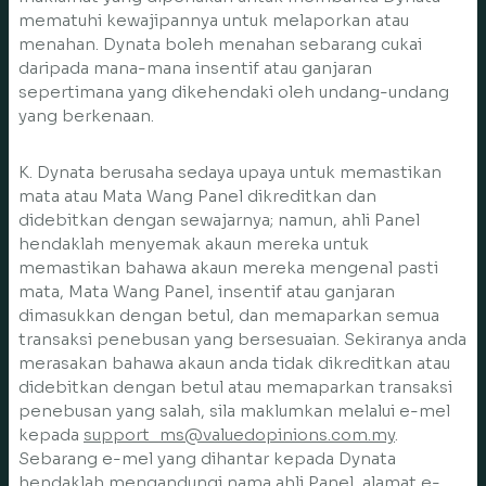
mematuhi kewajipannya untuk melaporkan atau
menahan. Dynata boleh menahan sebarang cukai
daripada mana-mana insentif atau ganjaran
sepertimana yang dikehendaki oleh undang-undang
yang berkenaan.
K. Dynata berusaha sedaya upaya untuk memastikan
mata atau Mata Wang Panel dikreditkan dan
didebitkan dengan sewajarnya; namun, ahli Panel
hendaklah menyemak akaun mereka untuk
memastikan bahawa akaun mereka mengenal pasti
mata, Mata Wang Panel, insentif atau ganjaran
dimasukkan dengan betul, dan memaparkan semua
transaksi penebusan yang bersesuaian. Sekiranya anda
merasakan bahawa akaun anda tidak dikreditkan atau
didebitkan dengan betul atau memaparkan transaksi
penebusan yang salah, sila maklumkan melalui e-mel
kepada
support_ms@valuedopinions.com.my
.
Sebarang e-mel yang dihantar kepada Dynata
hendaklah mengandungi nama ahli Panel, alamat e-