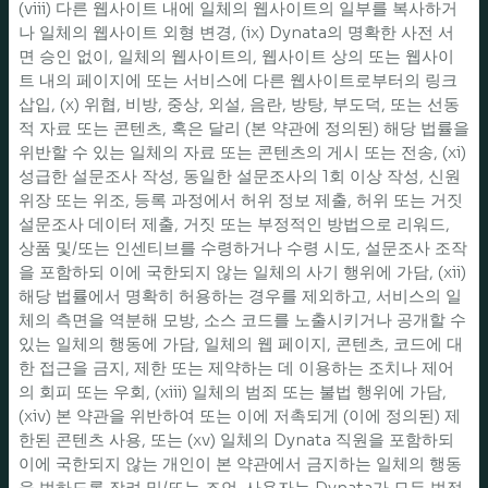
(viii) 다른 웹사이트 내에 일체의 웹사이트의 일부를 복사하거
나 일체의 웹사이트 외형 변경, (ix) Dynata의 명확한 사전 서
면 승인 없이, 일체의 웹사이트의, 웹사이트 상의 또는 웹사이
트 내의 페이지에 또는 서비스에 다른 웹사이트로부터의 링크
삽입, (x) 위협, 비방, 중상, 외설, 음란, 방탕, 부도덕, 또는 선동
적 자료 또는 콘텐츠, 혹은 달리 (본 약관에 정의된) 해당 법률을
위반할 수 있는 일체의 자료 또는 콘텐츠의 게시 또는 전송, (xi)
성급한 설문조사 작성, 동일한 설문조사의 1회 이상 작성, 신원
위장 또는 위조, 등록 과정에서 허위 정보 제출, 허위 또는 거짓
설문조사 데이터 제출, 거짓 또는 부정적인 방법으로 리워드,
상품 및/또는 인센티브를 수령하거나 수령 시도, 설문조사 조작
을 포함하되 이에 국한되지 않는 일체의 사기 행위에 가담, (xii)
해당 법률에서 명확히 허용하는 경우를 제외하고, 서비스의 일
체의 측면을 역분해 모방, 소스 코드를 노출시키거나 공개할 수
있는 일체의 행동에 가담, 일체의 웹 페이지, 콘텐츠, 코드에 대
한 접근을 금지, 제한 또는 제약하는 데 이용하는 조치나 제어
의 회피 또는 우회, (xiii) 일체의 범죄 또는 불법 행위에 가담,
(xiv) 본 약관을 위반하여 또는 이에 저촉되게 (이에 정의된) 제
한된 콘텐츠 사용, 또는 (xv) 일체의 Dynata 직원을 포함하되
이에 국한되지 않는 개인이 본 약관에서 금지하는 일체의 행동
을 범하도록 장려 및/또는 조언. 사용자는 Dynata가 모든 법적