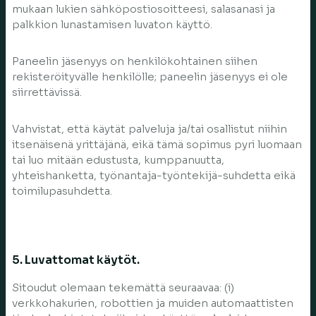
mukaan lukien sähköpostiosoitteesi, salasanasi ja
palkkion lunastamisen luvaton käyttö.
Paneelin jäsenyys on henkilökohtainen siihen
rekisteröityvälle henkilölle; paneelin jäsenyys ei ole
siirrettävissä.
Vahvistat, että käytät palveluja ja/tai osallistut niihin
itsenäisenä yrittäjänä, eikä tämä sopimus pyri luomaan
tai luo mitään edustusta, kumppanuutta,
yhteishanketta, työnantaja-työntekijä-suhdetta eikä
toimilupasuhdetta.
5. Luvattomat käytöt.
Sitoudut olemaan tekemättä seuraavaa: (i)
verkkohakurien, robottien ja muiden automaattisten