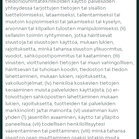
tiedonlouhintatekniikoiden käyttö palveluiden
yhteydessä tarjottujen tietojen tai sisällön
luetteloimiseksi, lataamiseksi, tallentamiseksi tai
muutoin kopioimiseksi tai jakamiseksi tai kyselyn,
arvonnan tai kilpailun tulosten manipuloimiseksi; (ii)
sellaisiin toimiin ryhtyminen, jotka häiritsevät
sivustoja tai sivustojen käyttöä, mukaan lukien,
rajoituksetta, minkä tahansa sivuston ylikuormitus,
vuodot, sähköpostipommitus tai kaataminen; (iii)
virusten, vioittuneiden tietojen tai muun vahingollisen,
häiritsevän tai tuhoisan koodin, tiedoston tai tiedon
lähettäminen, mukaan lukien, rajoituksetta,
vakoiluohjelmat; (iv) henkilöä koskevien tietojen
kerääminen muista palveluiden käyttäjistä; (v) ei-
toivottujen sähköpostien lähettäminen mukaan
lukien, rajoituksetta, tuotteiden tai palveluiden
markkinointi ja/tai mainonta; (vi) useamman kuin
yhden (1) jäsentilin avaaminen, käyttö tai ylläpito
paneelissa; (vii) todellisen henkilöllisyytesi
väärentäminen tai peittäminen; (viii) minkä tahansa
sivuston osan muuttaminen osaksi jotakin muuta