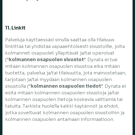
11. Linkit
Palveluja käyttäessäsi sinulla saattaa olla tilaisuus
linkittää tai yhdistää vapaaehtoisesti sivustoille, joita
kolmannet osapuolet ylläpitävät ja/tai operoivat
(“
kolmannen osapuolen sivustot
”. Dynata ei tue
mitään kolmannen osapuolen sivustoa eikä mitään
tuotetta, palvelua ja/tai tilaisuutta, jota mainostetaan,
tarjotaan ja/tai myydään kolmannen osapuolen
sivustolla (“
kolmannen osapuolen tiedot
”. Dynata ei
esitä mitään kolmannen osapuolen sivustoja ja/tai
kolmannen osapuolen tietoja koskevia väittämiä tai
takuita. Tarkista huolella kaikki käytännöt ja ehdot,
jotka soveltuvat kolmannen osapuolen sivustoihin ja
kolmannen osapuolen antamaan informaatioon.