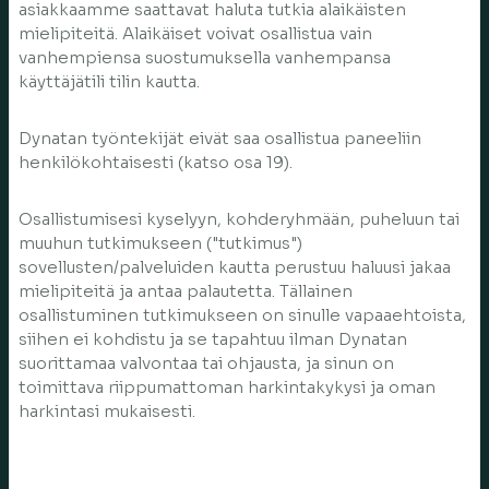
asiakkaamme saattavat haluta tutkia alaikäisten
mielipiteitä. Alaikäiset voivat osallistua vain
vanhempiensa suostumuksella vanhempansa
käyttäjätili tilin kautta.
Dynatan työntekijät eivät saa osallistua paneeliin
henkilökohtaisesti (katso osa 19).
Osallistumisesi kyselyyn, kohderyhmään, puheluun tai
muuhun tutkimukseen ("tutkimus")
sovellusten/palveluiden kautta perustuu haluusi jakaa
mielipiteitä ja antaa palautetta. Tällainen
osallistuminen tutkimukseen on sinulle vapaaehtoista,
siihen ei kohdistu ja se tapahtuu ilman Dynatan
suorittamaa valvontaa tai ohjausta, ja sinun on
toimittava riippumattoman harkintakykysi ja oman
harkintasi mukaisesti.