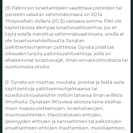
(3) Palkinnon lunastamiseen vaadittava pisteiden tai
paneelin valuutan vähimmäismäärä on 50:tä
Yhdysvaltain dollaria (50 $) vastaava summa. Ellei ole
käytettävissä alempaa lunastusvaihtoehtoa, jos et
täytä edellä mainittua vähimmäisvaatimusta, sinulla ei
ole lunastusmahdollisuutta Dynatan
palkitsemisohjelman puitteissa. Dynata pidättää
oikeuden tarjota palkintovaihtoehtoja, joilla on
alhaisemmat lunastusrajat, ilman ennakkoilmoitusta tai
suostumusta sinulta.
G. Dynata voi muuttaa, muokata, poistaa ja lisätä uusia
käyttöehtoja palkitsemisohjelmaansa tai
sovelluksiin/palveluihin milloin tahansa ilman erillistä
ilmoitusta. Dynataan liittyvissä asioissa tämä sisältää
muun muassa pistearvojen, lunastustasojen,
muuntosuhteiden, tilan/statuksen ehtojen,
jäsenyyden ehtojen ja kannustimien tai palkintojen
ansaitsemisen ehtojen muuttamisen, muokkaamisen,