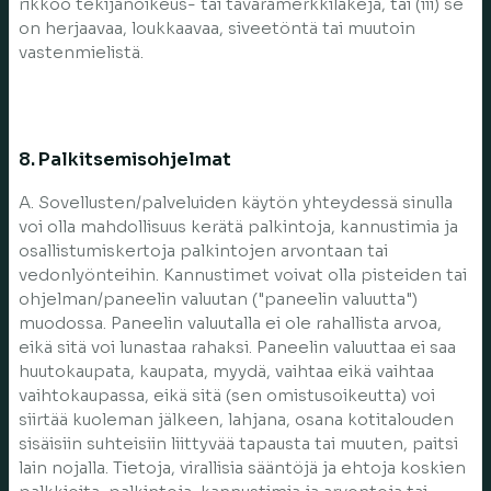
rikkoo tekijänoikeus- tai tavaramerkkilakeja, tai (iii) se
on herjaavaa, loukkaavaa, siveetöntä tai muutoin
vastenmielistä.
8. Palkitsemisohjelmat
A. Sovellusten/palveluiden käytön yhteydessä sinulla
voi olla mahdollisuus kerätä palkintoja, kannustimia ja
osallistumiskertoja palkintojen arvontaan tai
vedonlyönteihin. Kannustimet voivat olla pisteiden tai
ohjelman/paneelin valuutan ("paneelin valuutta")
muodossa. Paneelin valuutalla ei ole rahallista arvoa,
eikä sitä voi lunastaa rahaksi. Paneelin valuuttaa ei saa
huutokaupata, kaupata, myydä, vaihtaa eikä vaihtaa
vaihtokaupassa, eikä sitä (sen omistusoikeutta) voi
siirtää kuoleman jälkeen, lahjana, osana kotitalouden
sisäisiin suhteisiin liittyvää tapausta tai muuten, paitsi
lain nojalla. Tietoja, virallisia sääntöjä ja ehtoja koskien