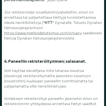
Jos rekisteröidyt sovelluksiin/palveluihin, sinun on
annettava tai paljastettava tiettyjä tunnistettavissa
olevia henkilötietoja (”
HTT
” Dynatalle. Tutustu Dynatan
tietosuojakäytäntöön
https://www.mielipidetutkimus.com/privacy
saadaksesi
tietoja Dynatan tietosuojakäytännöistä.
4. Paneeliin rekisteröityminen; salasanat.
Voit käyttää vierailijana mitä tahansa sivustoa
(sivustoja) rekisteröitymättä jäseneksi sivustoon
(sivustoihin) kuuluvaan paneeliin toimittamatta tai
paljastamatta sille henkilötietojasi.
Voidaksesi rekisteröityä paneelin jäseneksi sinun on
rekisteröinnin yhteydessä annettava tietyt vaaditut