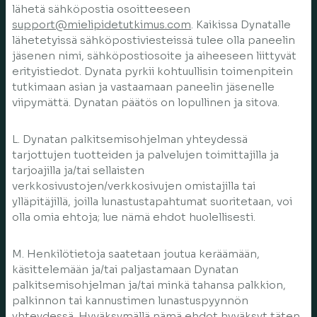
lähetä sähköpostia osoitteeseen
support@mielipidetutkimus.com
. Kaikissa Dynatalle
lähetetyissä sähköpostiviesteissä tulee olla paneelin
jäsenen nimi, sähköpostiosoite ja aiheeseen liittyvät
erityistiedot. Dynata pyrkii kohtuullisin toimenpitein
tutkimaan asian ja vastaamaan paneelin jäsenelle
viipymättä. Dynatan päätös on lopullinen ja sitova.
L. Dynatan palkitsemisohjelman yhteydessä
tarjottujen tuotteiden ja palvelujen toimittajilla ja
tarjoajilla ja/tai sellaisten
verkkosivustojen/verkkosivujen omistajilla tai
ylläpitäjillä, joilla lunastustapahtumat suoritetaan, voi
olla omia ehtoja; lue nämä ehdot huolellisesti.
M. Henkilötietoja saatetaan joutua keräämään,
käsittelemään ja/tai paljastamaan Dynatan
palkitsemisohjelman ja/tai minkä tahansa palkkion,
palkinnon tai kannustimen lunastuspyynnön
yhteydessä. Hyväksymällä nämä ehdot hyväksyt täten