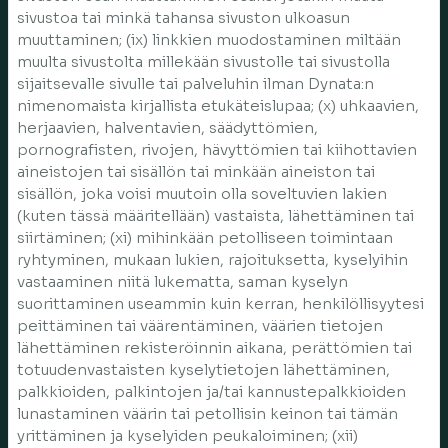
sivustoa tai minkä tahansa sivuston ulkoasun
muuttaminen; (ix) linkkien muodostaminen miltään
muulta sivustolta millekään sivustolle tai sivustolla
sijaitsevalle sivulle tai palveluhin ilman Dynata:n
nimenomaista kirjallista etukäteislupaa; (x) uhkaavien,
herjaavien, halventavien, säädyttömien,
pornografisten, rivojen, hävyttömien tai kiihottavien
aineistojen tai sisällön tai minkään aineiston tai
sisällön, joka voisi muutoin olla soveltuvien lakien
(kuten tässä määritellään) vastaista, lähettäminen tai
siirtäminen; (xi) mihinkään petolliseen toimintaan
ryhtyminen, mukaan lukien, rajoituksetta, kyselyihin
vastaaminen niitä lukematta, saman kyselyn
suorittaminen useammin kuin kerran, henkilöllisyytesi
peittäminen tai väärentäminen, väärien tietojen
lähettäminen rekisteröinnin aikana, perättömien tai
totuudenvastaisten kyselytietojen lähettäminen,
palkkioiden, palkintojen ja/tai kannustepalkkioiden
lunastaminen väärin tai petollisin keinon tai tämän
yrittäminen ja kyselyiden peukaloiminen; (xii)