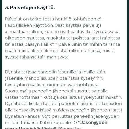
3. Palvelujen käyttö.
Palvelut on tarkoitettu henkilökohtaiseen ei-
kaupalliseen käyttöön. Saat käyttää palveluja
ainoastaan silloin, kun ne ovat saatavilla. Dynata varaa
oikeuden muuttaa, muokata tai poistaa ja/tai rajoittaa
tai estää pääsyn kaikkiin palveluihin tai mihin tahansa
osaan niistä ilman ilmoitusta milloin tahansa, mistä
syystä tahansa tai ilman syytä.
Dynata tarjoaa paneelin jäsenille ja muille kuin
jäsenille mahdollisuuden osallistua kyselyihin.
Kyselyihin osallistuminen on vapaaehtoista.
Suostumalla paneelin jäseneksi suostut samalla
vastaanottamaan kutsuja osallistua kyselytutkimuksiin.
Dynata voi lisäksi tarjota paneelin jäsenille tilaisuuden
olla kanssakäymisissä muiden paneelin jäsenten ja/tai
Dynata:n kanssa. Voit peruuttaa paneelin jäsenyyden
milloin tahansa. Katso kappale 10 “
Jäsenyyden
peruuttamiskäytäntö
” jäljempänä.