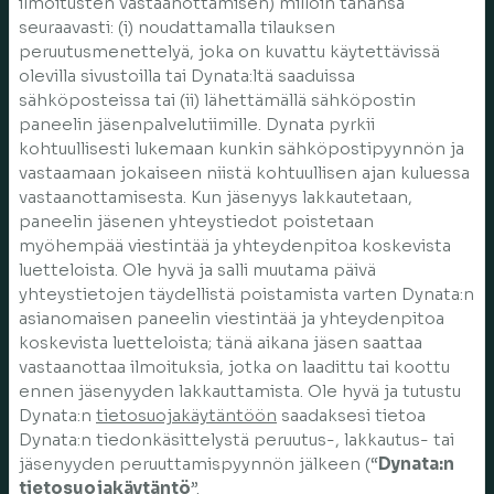
ilmoitusten vastaanottamisen) milloin tahansa
seuraavasti: (i) noudattamalla tilauksen
peruutusmenettelyä, joka on kuvattu käytettävissä
olevilla sivustoilla tai Dynata:ltä saaduissa
sähköposteissa tai (ii) lähettämällä sähköpostin
paneelin jäsenpalvelutiimille. Dynata pyrkii
kohtuullisesti lukemaan kunkin sähköpostipyynnön ja
vastaamaan jokaiseen niistä kohtuullisen ajan kuluessa
vastaanottamisesta. Kun jäsenyys lakkautetaan,
paneelin jäsenen yhteystiedot poistetaan
myöhempää viestintää ja yhteydenpitoa koskevista
luetteloista. Ole hyvä ja salli muutama päivä
yhteystietojen täydellistä poistamista varten Dynata:n
asianomaisen paneelin viestintää ja yhteydenpitoa
koskevista luetteloista; tänä aikana jäsen saattaa
vastaanottaa ilmoituksia, jotka on laadittu tai koottu
ennen jäsenyyden lakkauttamista. Ole hyvä ja tutustu
Dynata:n
tietosuojakäytäntöön
saadaksesi tietoa
Dynata:n tiedonkäsittelystä peruutus-, lakkautus- tai
jäsenyyden peruuttamispyynnön jälkeen (“
Dynata:n
tietosuojakäytäntö
”.