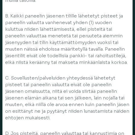
muilla tavoilla.
B. Kaikki paneelin jäsenen tilille lähetetyt pisteet ja
paneelin valuutta vanhenevat yhden (1) vuoden
kuluttua niiden lähettämisestä, ellei pisteitä tai
paneelin valuuttaa menetetä tai peruuteta aiemmin
jäsenyyden tai tilin käyttämättömyyden vuoksi tai
muuten näissä ehdoissa määritetyllä tavalla. Paneelin
jäsentilit eivät ole todellisia pankki- tai rahoitustilejä,
eikä niistä keräänny tai makseta minkäänlaista korkoa.
C. Sovellusten/palveluiden yhteydessä lähetetyt
pisteet tai paneelin valuutta eivät ole paneelin
jäsenen omaisuutta, niitä ei voida siirtää paneelin
jäsenen elämän aikana tai sen jälkeen, lain nojalla tai
muuten, eikä niillä ole arvoa ennen kuin paneelin jäsen
on esittänyt ne ja pyytänyt niiden lunastamista näiden
ehtojen mukaisesti.
D. Jos pisteitä, paneelin valuuttaa tai kannustimia on