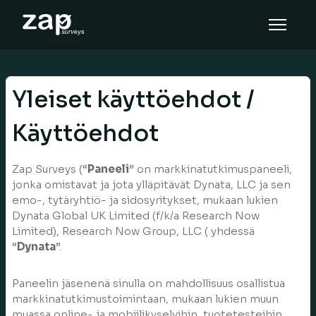
Hoe het werkt
Help
Yleiset käyttöehdot /
NL
Käyttöehdot
Zap Surveys (“
Paneeli
” on markkinatutkimuspaneeli,
jonka omistavat ja jota ylläpitävät Dynata, LLC ja sen
emo-, tytäryhtiö- ja sidosyritykset, mukaan lukien
Dynata Global UK Limited (f/k/a Research Now
Limited), Research Now Group, LLC ( yhdessä
“
Dynata
”.
Paneelin jäsenenä sinulla on mahdollisuus osallistua
markkinatutkimustoimintaan, mukaan lukien muun
muassa online- ja mobiilikyselyihin, tuotetesteihin,