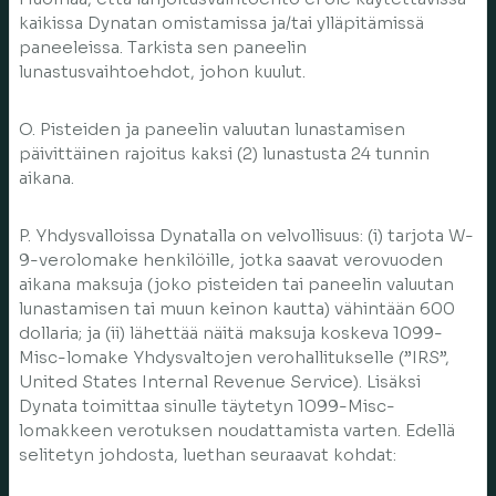
kaikissa Dynatan omistamissa ja/tai ylläpitämissä
paneeleissa. Tarkista sen paneelin
lunastusvaihtoehdot, johon kuulut.
O. Pisteiden ja paneelin valuutan lunastamisen
päivittäinen rajoitus kaksi (2) lunastusta 24 tunnin
aikana.
P. Yhdysvalloissa Dynatalla on velvollisuus: (i) tarjota W-
9-verolomake henkilöille, jotka saavat verovuoden
aikana maksuja (joko pisteiden tai paneelin valuutan
lunastamisen tai muun keinon kautta) vähintään 600
dollaria; ja (ii) lähettää näitä maksuja koskeva 1099-
Misc-lomake Yhdysvaltojen verohallitukselle (”IRS”,
United States Internal Revenue Service). Lisäksi
Dynata toimittaa sinulle täytetyn 1099-Misc-
lomakkeen verotuksen noudattamista varten. Edellä
selitetyn johdosta, luethan seuraavat kohdat: