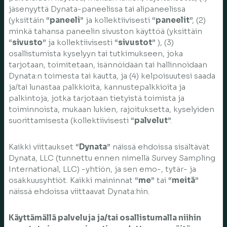
jäsenyyttä Dynata-paneelissa tai alipaneelissa
(yksittäin “
paneeli
” ja kollektiivisesti “
paneelit
”, (2)
minkä tahansa paneelin sivuston käyttöä (yksittäin
“
sivusto
” ja kollektiivisesti “
sivustot
” ), (3)
osallistumista kyselyyn tai tutkimukseen, joka
tarjotaan, toimitetaan, isännöidään tai hallinnoidaan
Dynata:n toimesta tai kautta, ja (4) kelpoisuutesi saada
ja/tai lunastaa palkkioita, kannustepalkkioita ja
palkintoja, jotka tarjotaan tietyistä toimista ja
toiminnoista, mukaan lukien, rajoituksetta, kyselyiden
suorittamisesta (kollektiivisesti “
palvelut
”.
Kaikki viittaukset “
Dynata
” näissä ehdoissa sisältävät
Dynata, LLC (tunnettu ennen nimellä Survey Sampling
International, LLC) -yhtiön, ja sen emo-, tytär- ja
osakkuusyhtiöt. Kaikki maininnat “
me
” tai “
meitä
”
näissä ehdoissa viittaavat Dynata:hin.
Käyttämällä palveluja ja/tai osallistumalla niihin