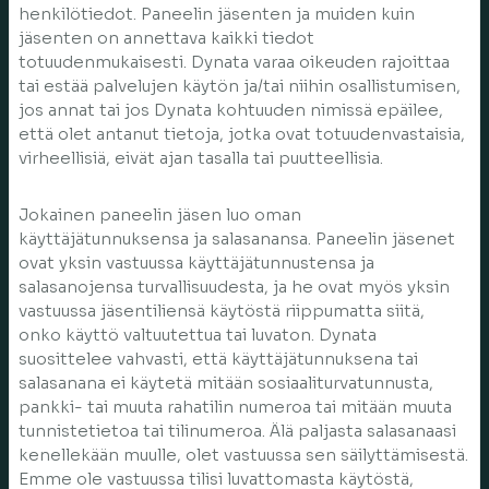
henkilötiedot. Paneelin jäsenten ja muiden kuin
jäsenten on annettava kaikki tiedot
totuudenmukaisesti. Dynata varaa oikeuden rajoittaa
tai estää palvelujen käytön ja/tai niihin osallistumisen,
jos annat tai jos Dynata kohtuuden nimissä epäilee,
että olet antanut tietoja, jotka ovat totuudenvastaisia,
virheellisiä, eivät ajan tasalla tai puutteellisia.
Jokainen paneelin jäsen luo oman
käyttäjätunnuksensa ja salasanansa. Paneelin jäsenet
ovat yksin vastuussa käyttäjätunnustensa ja
salasanojensa turvallisuudesta, ja he ovat myös yksin
vastuussa jäsentiliensä käytöstä riippumatta siitä,
onko käyttö valtuutettua tai luvaton. Dynata
suosittelee vahvasti, että käyttäjätunnuksena tai
salasanana ei käytetä mitään sosiaaliturvatunnusta,
pankki- tai muuta rahatilin numeroa tai mitään muuta
tunnistetietoa tai tilinumeroa. Älä paljasta salasanaasi
kenellekään muulle, olet vastuussa sen säilyttämisestä.
Emme ole vastuussa tilisi luvattomasta käytöstä,