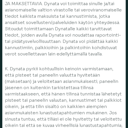
JA MAKSETTAVIA. Dynata voi toimittaa sinulle ja/tai
asianomaiselle valtion virastolle tai veroviranomaiselle
tiedot kaikista maksuista tai kannustimista, jotka
ansaitset sovellusten/palveluiden käytön yhteydessä.
Sitoudut toimittamaan Dynatalle kaikki tarvittavat
tiedot, joiden avulla Dynata voi noudattaa raportointi-
tai pidätysvelvollisuuttaan. Dynata voi pidättää kaikki
kannustimiin, palkkioihin ja palkintoihin kohdistuvat
verot sovellettavan lain edellyttämällä tavalla.
K. Dynata pyrkii kohtuullisin keinoin varmistamaan,
että pisteet tai paneelin valuutta hyvitetään
(maksetaan) ja veloitetaan asianmukaisesti; paneelin
jäsenen on kuitenkin tarkistettava tilinsä
varmistaakseen, että hänen tilinsä tunnistaa lähetetyt
pisteet tai paneelin valuutan, kannustimet tai palkkiot
oikein, ja että tilin sisältö on kaikkien aiempien
asianmukaisten lunastustapahtumien mukainen. Jos
sinusta tuntuu, että tiliäsi ei ole hyvitetty tai veloitettu
oikein tai että se kuvaa virheellisiä lunastustapahtumia,