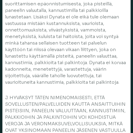
suorittamisen epäonnistumisesta, joka pisteillä,
paneelin valuutalla, kannustimilla tai palkkioilla
lunastetaan. Lisäksi Dynata ei ole eikä tule olemaan
vastuussa mistään kustannuksista, vaurioista,
onnettomuuksista, viivästyksistä, vammoista,
menetyksistä, kuluista tai haitoista, joita voi syntyä
minkä tahansa sellaisen tuotteen tai palvelun
käyttöön tai niissä olevaan vikaan liittyen, joka on
lunastettu käyttämällä pisteitä, paneelin valuuttaa,
kannustimia, palkkioita tai palkintoja. Dynata ei korvaa
kadonneita, menetettyjä, varastettuja, väärin
sijoitettuja, väärälle taholle luovutettuja, tai
vaurioituneita kannustimia, palkkioita tai palkintoja.
J. HYVÄKSYT TÄTEN NIMENOMAISESTI, ETTÄ
SOVELLUSTEN/PALVELUIDEN KAUTTA ANSAITTUIHIN
PISTEISIIN, PANEELIN VALUUTTAAN, KANNUSTIMIIN,
PALKKIOIHIN JA PALKINTOIHIN VOI KOHDISTUA
VEROJA JA VERONMAKSUVELVOLLISUUKSIA, MITKÄ
OVAT YKSINOMAAN PANEELIN JÄSENEN VASTUULLA