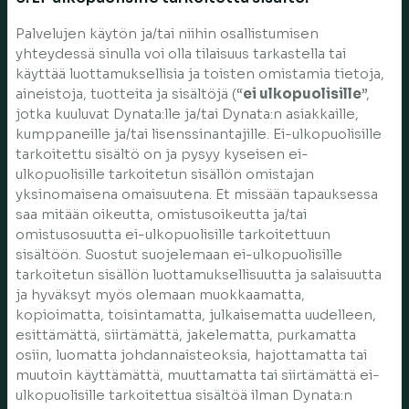
Palvelujen käytön ja/tai niihin osallistumisen
yhteydessä sinulla voi olla tilaisuus tarkastella tai
käyttää luottamuksellisia ja toisten omistamia tietoja,
aineistoja, tuotteita ja sisältöjä (“
ei ulkopuolisille
”,
jotka kuuluvat Dynata:lle ja/tai Dynata:n asiakkaille,
kumppaneille ja/tai lisenssinantajille. Ei-ulkopuolisille
tarkoitettu sisältö on ja pysyy kyseisen ei-
ulkopuolisille tarkoitetun sisällön omistajan
yksinomaisena omaisuutena. Et missään tapauksessa
saa mitään oikeutta, omistusoikeutta ja/tai
omistusosuutta ei-ulkopuolisille tarkoitettuun
sisältöön. Suostut suojelemaan ei-ulkopuolisille
tarkoitetun sisällön luottamuksellisuutta ja salaisuutta
ja hyväksyt myös olemaan muokkaamatta,
kopioimatta, toisintamatta, julkaisematta uudelleen,
esittämättä, siirtämättä, jakelematta, purkamatta
osiin, luomatta johdannaisteoksia, hajottamatta tai
muutoin käyttämättä, muuttamatta tai siirtämättä ei-
ulkopuolisille tarkoitettua sisältöä ilman Dynata:n