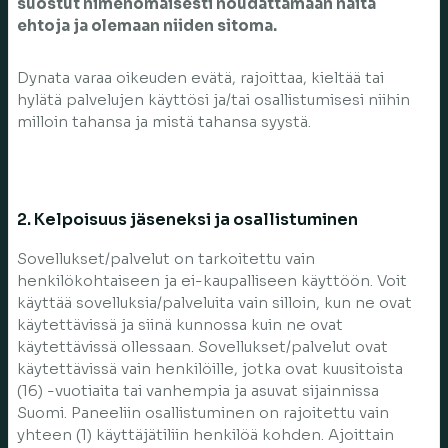
suostut nimenomaisesti noudattamaan näitä
ehtoja ja olemaan niiden sitoma.
Dynata varaa oikeuden evätä, rajoittaa, kieltää tai
hylätä palvelujen käyttösi ja/tai osallistumisesi niihin
milloin tahansa ja mistä tahansa syystä.
2. Kelpoisuus jäseneksi ja osallistuminen
Sovellukset/palvelut on tarkoitettu vain
henkilökohtaiseen ja ei-kaupalliseen käyttöön. Voit
käyttää sovelluksia/palveluita vain silloin, kun ne ovat
käytettävissä ja siinä kunnossa kuin ne ovat
käytettävissä ollessaan. Sovellukset/palvelut ovat
käytettävissä vain henkilöille, jotka ovat kuusitoista
(16) -vuotiaita tai vanhempia ja asuvat sijainnissa
Suomi. Paneeliin osallistuminen on rajoitettu vain
yhteen (1) käyttäjätiliin henkilöä kohden. Ajoittain