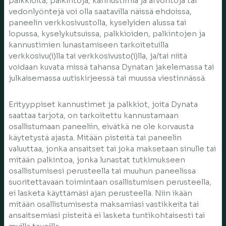
palkkioita, palkintoja, kannustimia ja arvontoja tai
vedonlyöntejä voi olla saatavilla näissä ehdoissa,
paneelin verkkosivustolla, kyselyiden alussa tai
lopussa, kyselykutsuissa, palkkioiden, palkintojen ja
kannustimien lunastamiseen tarkoitetuilla
verkkosivu(i)lla tai verkkosivusto(i)lla, ja/tai niitä
voidaan kuvata missä tahansa Dynatan jakelemassa tai
julkaisemassa uutiskirjeessä tai muussa viestinnässä.
Erityyppiset kannustimet ja palkkiot, joita Dynata
saattaa tarjota, on tarkoitettu kannustamaan
osallistumaan paneeliin, eivätkä ne ole korvausta
käytetystä ajasta. Mitään pisteitä tai paneelin
valuuttaa, jonka ansaitset tai joka maksetaan sinulle tai
mitään palkintoa, jonka lunastat tutkimukseen
osallistumisesi perusteella tai muuhun paneelissa
suoritettavaan toimintaan osallistumisen perusteella,
ei lasketa käyttämäsi ajan perusteella. Niin ikään
mitään osallistumisesta maksamiasi vastikkeita tai
ansaitsemiasi pisteitä ei lasketa tuntikohtaisesti tai