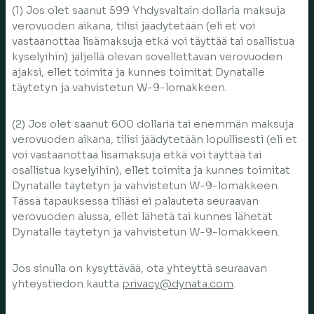
(1) Jos olet saanut 599 Yhdysvaltain dollaria maksuja
verovuoden aikana, tilisi jäädytetään (eli et voi
vastaanottaa lisämaksuja etkä voi täyttää tai osallistua
kyselyihin) jäljellä olevan sovellettavan verovuoden
ajaksi, ellet toimita ja kunnes toimitat Dynatalle
täytetyn ja vahvistetun W-9-lomakkeen.
(2) Jos olet saanut 600 dollaria tai enemmän maksuja
verovuoden aikana, tilisi jäädytetään lopullisesti (eli et
voi vastaanottaa lisämaksuja etkä voi täyttää tai
osallistua kyselyihin), ellet toimita ja kunnes toimitat
Dynatalle täytetyn ja vahvistetun W-9-lomakkeen.
Tässä tapauksessa tiliäsi ei palauteta seuraavan
verovuoden alussa, ellet lähetä tai kunnes lähetät
Dynatalle täytetyn ja vahvistetun W-9-lomakkeen.
Jos sinulla on kysyttävää, ota yhteyttä seuraavan
yhteystiedon kautta
privacy@dynata.com
.