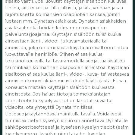
sisältö vaatii. Jos luovutat käyttäjän sisältöön kuuluvaa
tietoa, siitä saattaa tulla julkista, ja sitä voidaan jakaa
rajoituksetta kolmansien osapuolien kanssa, joihin
luetaan mm. Dynata:n asiakkaat, Dynata:n asiakkaiden
asiakkaat sekä heidän kolmannen osapuolen
palveluntarjoajansa. Käyttäjän sisältöön tulisi kuulua
ainoastaan ääni-, video- ja kuvamateriaalia tai
aineistoa, joka on ominaista käyttäjän sisältöön tietoa
luovuttavalle henkilölle. Siihen ei saa kuulua
tekijänoikeuksilla tai tavaramerkillä suojattua sisältöä
tai minkään kolmannen osapuolen aineistoa. Käyttäjän
sisältöön ei saa kuulua ääni-, video-, kuva- tai vastaavaa
aineistoa kenestäkään muusta kuin käyttäjästä. Et saa
korvausta mistään käyttäjän sisältöön kuuluvasta
aineistosta. Jos haluat tietoja toimeksiantajan
identiteetistä kyselyssä, johon lähetät kuvia tai
videoita, ota yhteyttä Dynata:hin tässä
tietosuojakäytännössä mainitulla tavalla. Voidaksesi
tunnistaa tietyn kyselyn sinun on annettava Dynata:lle
sähköpostiosoitteesi ja kyseisen kyselyn tiedot (esim.
kyselynumero, kyselyn nimi tai aihe, kyselyn