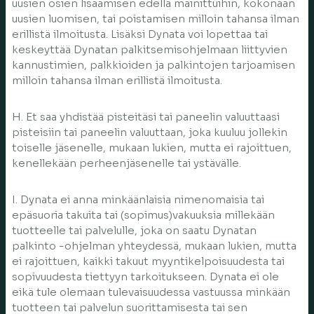
uusien osien lisäämisen edellä mainittuihin, kokonaan
uusien luomisen, tai poistamisen milloin tahansa ilman
erillistä ilmoitusta. Lisäksi Dynata voi lopettaa tai
keskeyttää Dynatan palkitsemisohjelmaan liittyvien
kannustimien, palkkioiden ja palkintojen tarjoamisen
milloin tahansa ilman erillistä ilmoitusta.
H. Et saa yhdistää pisteitäsi tai paneelin valuuttaasi
pisteisiin tai paneelin valuuttaan, joka kuuluu jollekin
toiselle jäsenelle, mukaan lukien, mutta ei rajoittuen,
kenellekään perheenjäsenelle tai ystävälle.
I. Dynata ei anna minkäänlaisia nimenomaisia tai
epäsuoria takuita tai (sopimus)vakuuksia millekään
tuotteelle tai palvelulle, joka on saatu Dynatan
palkinto -ohjelman yhteydessä, mukaan lukien, mutta
ei rajoittuen, kaikki takuut myyntikelpoisuudesta tai
sopivuudesta tiettyyn tarkoitukseen. Dynata ei ole
eikä tule olemaan tulevaisuudessa vastuussa minkään
tuotteen tai palvelun suorittamisesta tai sen