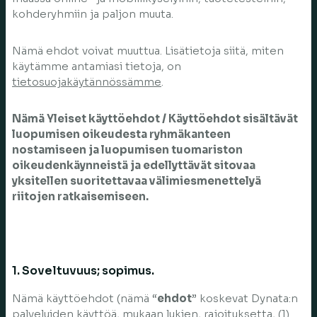
kohderyhmiin ja paljon muuta.
Nämä ehdot voivat muuttua. Lisätietoja siitä, miten
käytämme antamiasi tietoja, on
tietosuojakäytännössämme
.
Nämä Yleiset käyttöehdot / Käyttöehdot sisältävät
luopumisen oikeudesta ryhmäkanteen
nostamiseen ja luopumisen tuomariston
oikeudenkäynneistä ja edellyttävät sitovaa
yksitellen suoritettavaa välimiesmenettelyä
riitojen ratkaisemiseen.
1. Soveltuvuus; sopimus.
Nämä käyttöehdot (nämä “
ehdot
” koskevat Dynata:n
palveluiden käyttöä, mukaan lukien, rajoituksetta, (1)