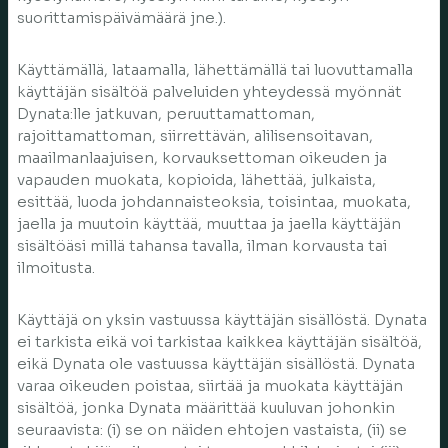
suorittamispäivämäärä jne.).
Käyttämällä, lataamalla, lähettämällä tai luovuttamalla
käyttäjän sisältöä palveluiden yhteydessä myönnät
Dynata:lle jatkuvan, peruuttamattoman,
rajoittamattoman, siirrettävän, alilisensoitavan,
maailmanlaajuisen, korvauksettoman oikeuden ja
vapauden muokata, kopioida, lähettää, julkaista,
esittää, luoda johdannaisteoksia, toisintaa, muokata,
jaella ja muutoin käyttää, muuttaa ja jaella käyttäjän
sisältöäsi millä tahansa tavalla, ilman korvausta tai
ilmoitusta.
Käyttäjä on yksin vastuussa käyttäjän sisällöstä. Dynata
ei tarkista eikä voi tarkistaa kaikkea käyttäjän sisältöä,
eikä Dynata ole vastuussa käyttäjän sisällöstä. Dynata
varaa oikeuden poistaa, siirtää ja muokata käyttäjän
sisältöä, jonka Dynata määrittää kuuluvan johonkin
seuraavista: (i) se on näiden ehtojen vastaista, (ii) se