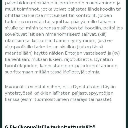
palveluiden minkään piirteen koodin muuntaminen ja
muut toiminnot, jotka voivat paljastaa lähdekoodin tai
ohittaa tai kiertää mittaukset tai kontrollit, joiden
tarkoitus on estää tai rajoittaa pääsyä mille tahansa
sivulle tai mihin tahansa sisältöön tai koodiin, paitsi jos
soveltuvat lait sen nimenomaisesti sallivat; (xiii)
rikollisiin tai laittomiin toimiin ryhtyminen; (xiv) ei-
ulkopuolisille tarkoitetun sisällön (kuten tässä
määritellään) käyttö näiden Ehtojen vastaisesti ja (xv)
kenenkään, mukaan lukien, rajoituksetta, Dynata:n
työntekijöiden, kannustaminen ja/tai kehottaminen
suorittamaan mitään tässä kiellettyjä toimia.
Myönnät ja suostut siihen, että Dynata toimii täysin
yhteistyössä kaikkien laillisten paljastuspyyntöjen
kanssa (esim. tuomioistuimen määräys tai haaste).
6. Ei-ulkopuolisille tarkoitettu sisältö.