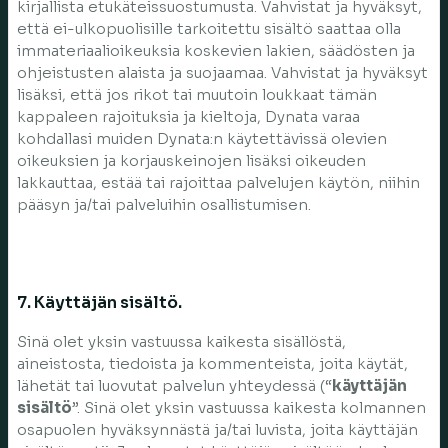
kirjallista etukäteissuostumusta. Vahvistat ja hyväksyt,
että ei-ulkopuolisille tarkoitettu sisältö saattaa olla
immateriaalioikeuksia koskevien lakien, säädösten ja
ohjeistusten alaista ja suojaamaa. Vahvistat ja hyväksyt
lisäksi, että jos rikot tai muutoin loukkaat tämän
kappaleen rajoituksia ja kieltoja, Dynata varaa
kohdallasi muiden Dynata:n käytettävissä olevien
oikeuksien ja korjauskeinojen lisäksi oikeuden
lakkauttaa, estää tai rajoittaa palvelujen käytön, niihin
pääsyn ja/tai palveluihin osallistumisen.
7. Käyttäjän sisältö.
Sinä olet yksin vastuussa kaikesta sisällöstä,
aineistosta, tiedoista ja kommenteista, joita käytät,
lähetät tai luovutat palvelun yhteydessä (“
käyttäjän
sisältö
”. Sinä olet yksin vastuussa kaikesta kolmannen
osapuolen hyväksynnästä ja/tai luvista, joita käyttäjän