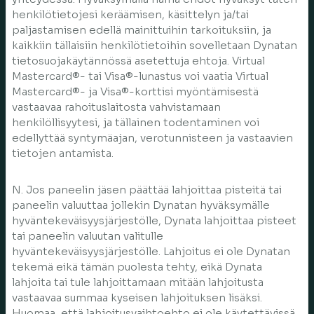
henkilötietojesi keräämisen, käsittelyn ja/tai
paljastamisen edellä mainittuihin tarkoituksiin, ja
kaikkiin tällaisiin henkilötietoihin sovelletaan Dynatan
tietosuojakäytännössä asetettuja ehtoja. Virtual
Mastercard®- tai Visa®-lunastus voi vaatia Virtual
Mastercard®- ja Visa®-korttisi myöntämisestä
vastaavaa rahoituslaitosta vahvistamaan
henkilöllisyytesi, ja tällainen todentaminen voi
edellyttää syntymäajan, verotunnisteen ja vastaavien
tietojen antamista.
N. Jos paneelin jäsen päättää lahjoittaa pisteitä tai
paneelin valuuttaa jollekin Dynatan hyväksymälle
hyväntekeväisyysjärjestölle, Dynata lahjoittaa pisteet
tai paneelin valuutan valitulle
hyväntekeväisyysjärjestölle. Lahjoitus ei ole Dynatan
tekemä eikä tämän puolesta tehty, eikä Dynata
lahjoita tai tule lahjoittamaan mitään lahjoitusta
vastaavaa summaa kyseisen lahjoituksen lisäksi.
Huomaa, että lahjoitusvaihtoehto ei ole käytettävissä