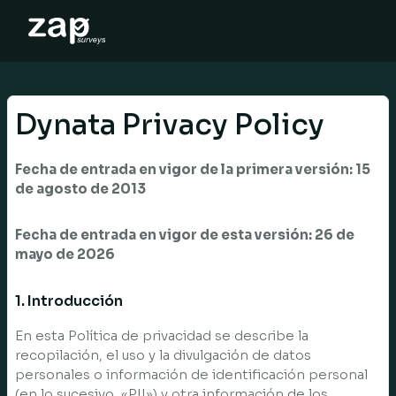
Hoe het werkt
Help
Dynata Privacy Policy
NL
Fecha de entrada en vigor de la primera versión: 15
de agosto de 2013
Fecha de entrada en vigor de esta versión: 26 de
mayo de 2026
1. Introducción
En esta Política de privacidad se describe la
recopilación, el uso y la divulgación de datos
personales o información de identificación personal
(en lo sucesivo, «PII») y otra información de los