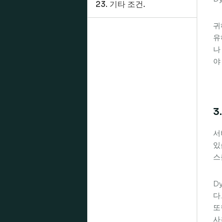
23. 기타 조건.
귀
유
나
야
3
서
있
스
D
다
또
사