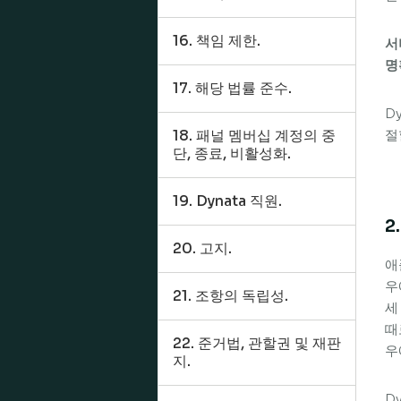
16. 책임 제한.
서
명
17. 해당 법률 준수.
D
18. 패널 멤버십 계정의 중
절
단, 종료, 비활성화.
19. Dynata 직원.
2
20. 고지.
애
우
21. 조항의 독립성.
세
때
22. 준거법, 관할권 및 재판
우
지.
D