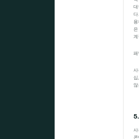
대
다
용
은
계
패
사
십
않
5
사
콘