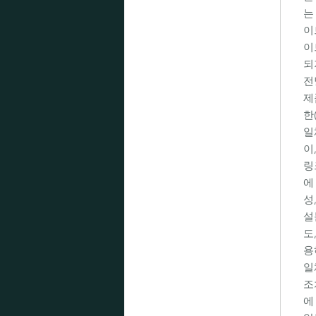
는
이
이
되
전
제
한
일
이
링
에
성
설
도
용
일
조
에