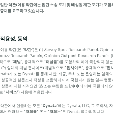
 일반 약관/이용 약관에는 집단 소송 포기 및 배심원 재판 포기가 포함
 중재를 요구하고 있습니다.
. 적용성, 동의.
 이용 약관(본 "
약관
")은 (1) Survey Spot Research Panel, Opini
oozz Research Panels, Opinion Outpost Research Panels 
적으로 "
패널
", 총체적으로 "
패널들
")를 포함하되 이에 국한되지 않는
, (2) 일체의 패널 웹사이트(개별적으로 "
웹사이트
", 총체적으로 "
웹
ynata가 또는 Dynata를 통해 제안, 제공, 주최 또는 운영하는 일
4) 성공적인 설문조사 작성을 포함하되 이에 국한되지 않는 일부 행동
, 상품에 대한 자격요건 및/또는 수령을 포함��되 이에 국한되지 않
로 "
서비스
") 사용에 적용됩니다.
 약관에서 언급하는 모든 "
Dynata
"에는 Dynata, LLC, 그 모회사
에서 언급하는 "
저희를
" 또는 "
저희는
"은 Dynata를 가리킵니다.