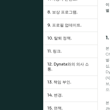
이
별
8. 보상 프로그램.
9. 프로필 업데이트.
1
10. 탈퇴 정책.
본
11. 링크.
Ch
별
12. Dynata와의 의사 소
십
통.
D
(
13. 책임 부인.
브
으
14. 변경.
본
15. 면책.
관