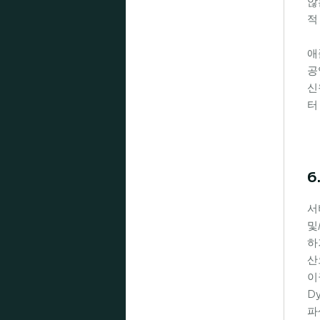
않
적
애
공
신
터
6
서
및
하
산
이
D
파