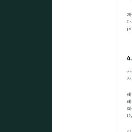
애
다
pr
4
사
자
패
패
최
D
각