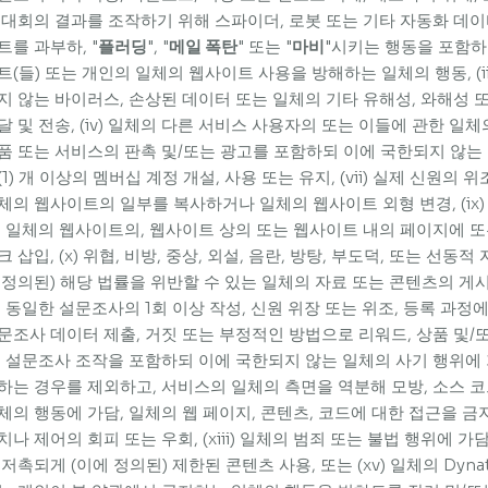
 대회의 결과를 조작하기 위해 스파이더, 로봇 또는 기타 자동화 데이터 
트를 과부하, "
플러딩
", "
메일 폭탄
" 또는 "
마비
"시키는 행동을 포함하
트(들) 또는 개인의 일체의 웹사이트 사용을 방해하는 일체의 행동, (i
지 않는 바이러스, 손상된 데이터 또는 일체의 기타 유해성, 와해성 또
달 및 전송, (iv) 일체의 다른 서비스 사용자의 또는 이들에 관한 일체의
품 또는 서비스의 판촉 및/또는 광고를 포함하되 이에 국한되지 않는 원치
(1) 개 이상의 멤버십 계정 개설, 사용 또는 유지, (vii) 실제 신원의 위조
체의 웹사이트의 일부를 복사하거나 일체의 웹사이트 외형 변경, (ix) 
, 일체의 웹사이트의, 웹사이트 상의 또는 웹사이트 내의 페이지에
크 삽입, (x) 위협, 비방, 중상, 외설, 음란, 방탕, 부도덕, 또는 선동
 정의된) 해당 법률을 위반할 수 있는 일체의 자료 또는 콘텐츠의 게시 또
, 동일한 설문조사의 1회 이상 작성, 신원 위장 또는 위조, 등록 과정
문조사 데이터 제출, 거짓 또는 부정적인 방법으로 리워드, 상품 및
, 설문조사 조작을 포함하되 이에 국한되지 않는 일체의 사기 행위에 가담
하는 경우를 제외하고, 서비스의 일체의 측면을 역분해 모방, 소스 
체의 행동에 가담, 일체의 웹 페이지, 콘텐츠, 코드에 대한 접근을 금
치나 제어의 회피 또는 우회, (xiii) 일체의 범죄 또는 불법 행위에 가담,
 저촉되게 (이에 정의된) 제한된 콘텐츠 사용, 또는 (xv) 일체의 Dy