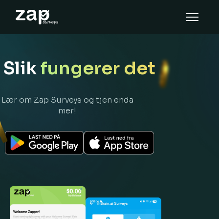
Slik fungerer det
Hjelp
Slik
fungerer det
NO
Lær om Zap Surveys og tjen enda
mer!