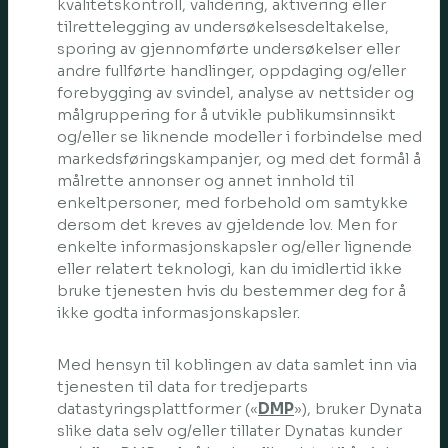
kvalitetskontroll, validering, aktivering eller
tilrettelegging av undersøkelsesdeltakelse,
sporing av gjennomførte undersøkelser eller
andre fullførte handlinger, oppdaging og/eller
forebygging av svindel, analyse av nettsider og
målgruppering for å utvikle publikumsinnsikt
og/eller se liknende modeller i forbindelse med
markedsføringskampanjer, og med det formål å
målrette annonser og annet innhold til
enkeltpersoner, med forbehold om samtykke
dersom det kreves av gjeldende lov. Men for
enkelte informasjonskapsler og/eller lignende
eller relatert teknologi, kan du imidlertid ikke
bruke tjenesten hvis du bestemmer deg for å
ikke godta informasjonskapsler.
Med hensyn til koblingen av data samlet inn via
tjenesten til data for tredjeparts
datastyringsplattformer («
DMP
»), bruker Dynata
slike data selv og/eller tillater Dynatas kunder