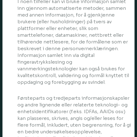
I noen tilfeller kan vi bruke informasjon samlet
inn gjennom automatiserte metoder, sammen
med annen informasjon, for å gjenkjenne
brukere (eller husholdninger) på tvers av
plattformer eller enheter, slik som
smarttelefoner, datamaskiner, nettbrett eller
tilhørende nettlesere, for de formålene som er
beskrevet i denne personvernerklæringen.
Informasjon samlet inn via digital
fingeravtrykkslesing og
vannmerkingsteknologier kan også brukes for
kvalitetskontroll, validering og formål knyttet til
oppdaging og forebygging av svindel.
Førsteparts og tredjeparts informasjonskapsler
og andre lignende eller relaterte teknologi- og
enhetsidentifikatorer (f.eks. IDFAs, AAIDs osv.)
kan plasseres, skrives, angis og/eller leses for
flere formål, inkludert, uten begrensning, for å gi
en bedre undersøkelsesopplevelse,