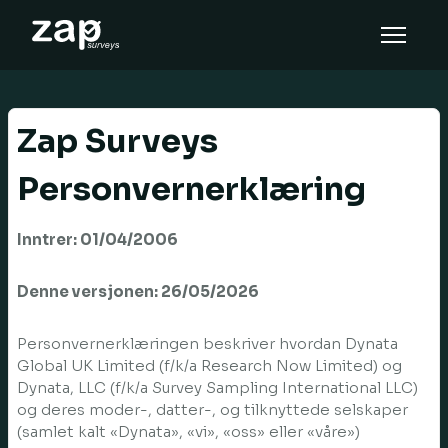
Slik fungerer det
Hjelp
Zap Surveys
NO
Personvernerklæring
Inntrer: 01/04/2006
Denne versjonen: 26/05/2026
Personvernerklæringen beskriver hvordan Dynata
Global UK Limited (f/k/a Research Now Limited) og
Dynata, LLC (f/k/a Survey Sampling International LLC)
og deres moder-, datter-, og tilknyttede selskaper
(samlet kalt «Dynata», «vi», «oss» eller «våre»)