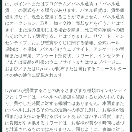
は、ポイントまたはプログラム／パネル通貨（「パネル通
貨」）の形式をとる場合があります。パネル通貨は、貨幣価
値を持たず、現金と交換することができません。パネル通貨
はオークション、取引、物々交換、売却などを行うことはで
きず、また法の運用による場合を除き、死亡時の家族への贈
与その他として譲渡することはできません。リワード、イン
センティブ、および懸賞やくじに関する情報、公式ルール、
規約は、本規約、パネル向けウェブサイト、アンケートの冒
頭または末尾、アンケート招待状、リワード、インセンティ
ブまたは賞品の引換のウェブサイトまたはウェブページに、
および／またはDynataが配布または発行するニュースレター
その他の通信に記載されます。
Dynataが提供することのあるさまざまな種類のインセンティ
ブとリワードは、パネルへの参加を奨励するためのものであ
り、費やした時間に対する報酬ではありません。本調査また
はパネルにおけるその他の活動への参加に対し、お客様が獲
得または支払いを受けるポイントあるいはパネル通貨、また
は貴殿が引き換えるリワードは、お客様が費やす時間に基づ
き計算されるものではありません。同じように、参加に対し