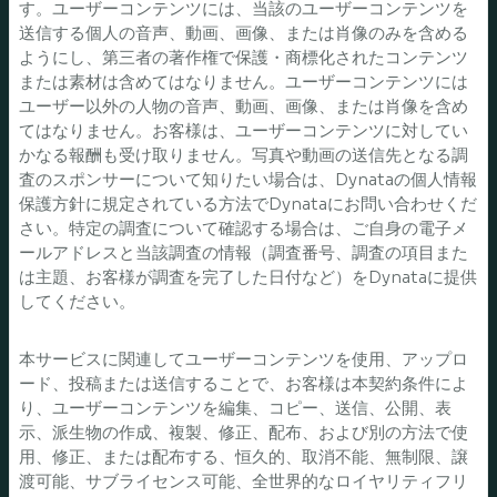
す。ユーザーコンテンツには、当該のユーザーコンテンツを
送信する個人の音声、動画、画像、または肖像のみを含める
ようにし、第三者の著作権で保護・商標化されたコンテンツ
または素材は含めてはなりません。ユーザーコンテンツには
ユーザー以外の人物の音声、動画、画像、または肖像を含め
てはなりません。お客様は、ユーザーコンテンツに対してい
かなる報酬も受け取りません。写真や動画の送信先となる調
査のスポンサーについて知りたい場合は、Dynataの個人情報
保護方針に規定されている方法でDynataにお問い合わせくだ
さい。特定の調査について確認する場合は、ご自身の電子メ
ールアドレスと当該調査の情報（調査番号、調査の項目また
は主題、お客様が調査を完了した日付など）をDynataに提供
してください。
本サービスに関連してユーザーコンテンツを使用、アップロ
ード、投稿または送信することで、お客様は本契約条件によ
り、ユーザーコンテンツを編集、コピー、送信、公開、表
示、派生物の作成、複製、修正、配布、および別の方法で使
用、修正、または配布する、恒久的、取消不能、無制限、譲
渡可能、サブライセンス可能、全世界的なロイヤリティフリ