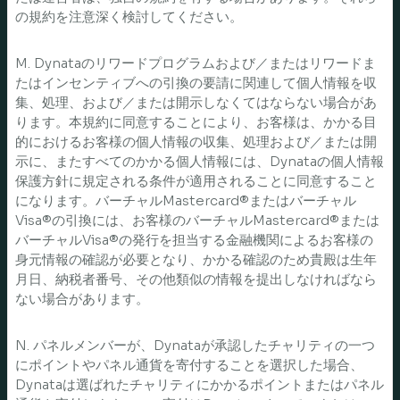
の規約を注意深く検討してください。
M. Dynataのリワードプログラムおよび／またはリワードま
たはインセンティブへの引換の要請に関連して個人情報を収
集、処理、および／または開示しなくてはならない場合があ
ります。本規約に同意することにより、お客様は、かかる目
的におけるお客様の個人情報の収集、処理および／または開
示に、またすべてのかかる個人情報には、Dynataの個人情報
保護方針に規定される条件が適用されることに同意すること
になります。バーチャルMastercard®またはバーチャル
Visa®の引換には、お客様のバーチャルMastercard®または
バーチャルVisa®の発行を担当する金融機関によるお客様の
身元情報の確認が必要となり、かかる確認のため貴殿は生年
月日、納税者番号、その他類似の情報を提出しなければなら
ない場合があります。
N. パネルメンバーが、Dynataが承認したチャリティの一つ
にポイントやパネル通貨を寄付することを選択した場合、
Dynataは選ばれたチャリティにかかるポイントまたはパネル