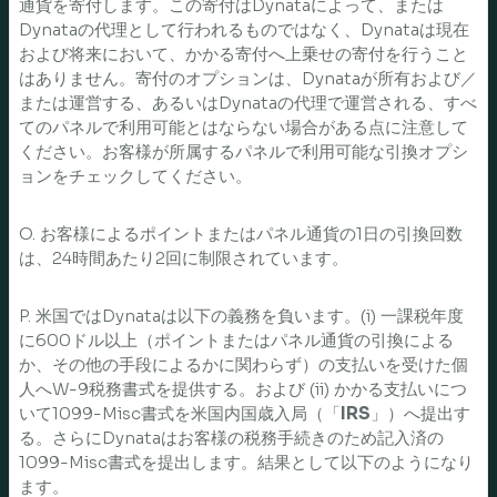
通貨を寄付します。この寄付はDynataによって、または
Dynataの代理として行われるものではなく、Dynataは現在
および将来において、かかる寄付へ上乗せの寄付を行うこと
はありません。寄付のオプションは、Dynataが所有および／
または運営する、あるいはDynataの代理で運営される、すべ
てのパネルで利用可能とはならない場合がある点に注意して
ください。お客様が所属するパネルで利用可能な引換オプシ
ョンをチェックしてください。
O. お客様によるポイントまたはパネル通貨の1日の引換回数
は、24時間あたり2回に制限されています。
P. 米国ではDynataは以下の義務を負います。(i) 一課税年度
に600ドル以上（ポイントまたはパネル通貨の引換による
か、その他の手段によるかに関わらず）の支払いを受けた個
人へW-9税務書式を提供する。および (ii) かかる支払いにつ
いて1099-Misc書式を米国内国歳入局（「
IRS
」）へ提出す
る。さらにDynataはお客様の税務手続きのため記入済の
1099-Misc書式を提出します。結果として以下のようになり
ます。