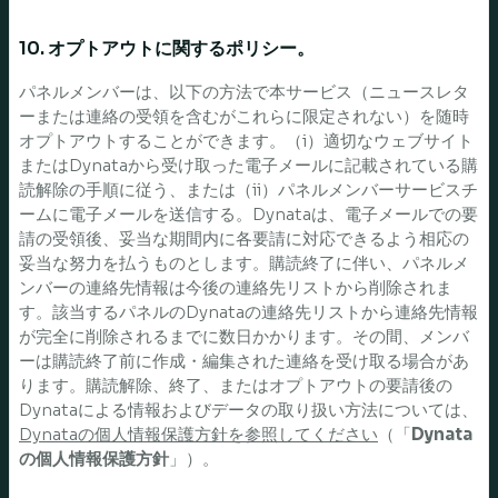
10. オプトアウトに関するポリシー。
パネルメンバーは、以下の方法で本サービス（ニュースレタ
ーまたは連絡の受領を含むがこれらに限定されない）を随時
オプトアウトすることができます。（i）適切なウェブサイト
またはDynataから受け取った電子メールに記載されている購
読解除の手順に従う、または（ii）パネルメンバーサービスチ
ームに電子メールを送信する。Dynataは、電子メールでの要
請の受領後、妥当な期間内に各要請に対応できるよう相応の
妥当な努力を払うものとします。購読終了に伴い、パネルメ
ンバーの連絡先情報は今後の連絡先リストから削除されま
す。該当するパネルのDynataの連絡先リストから連絡先情報
が完全に削除されるまでに数日かかります。その間、メンバ
ーは購読終了前に作成・編集された連絡を受け取る場合があ
ります。購読解除、終了、またはオプトアウトの要請後の
Dynataによる情報およびデータの取り扱い方法については、
Dynataの個人情報保護方針を参照してください
（「
Dynata
の個人情報保護方針
」）。