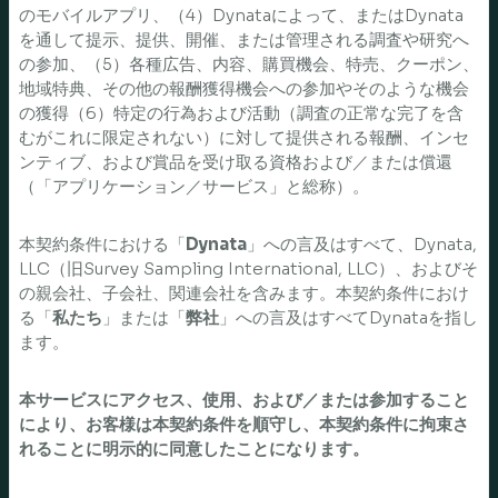
のモバイルアプリ、（4）Dynataによって、またはDynata
を通して提示、提供、開催、または管理される調査や研究へ
の参加、（5）各種広告、内容、購買機会、特売、クーポン、
地域特典、その他の報酬獲得機会への参加やそのような機会
の獲得（6）特定の行為および活動（調査の正常な完了を含
むがこれに限定されない）に対して提供される報酬、インセ
ンティブ、および賞品を受け取る資格および／または償還
（「アプリケーション／サービス」と総称）。
本契約条件における「
Dynata
」への言及はすべて、Dynata,
LLC（旧Survey Sampling International, LLC）、およびそ
の親会社、子会社、関連会社を含みます。本契約条件におけ
る「
私たち
」または「
弊社
」への言及はすべてDynataを指し
ます。
本サービスにアクセス、使用、および／または参加すること
により、お客様は本契約条件を順守し、本契約条件に拘束さ
れることに明示的に同意したことになります。