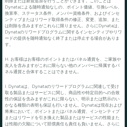
削除または新規追加を行うことができます。このことは
Dynataによる随時通知なしの、ポイント価値、引換レベル、
換算率、ステータス条件、メンバー資格条件、およびインセ
ンティブまたはリワード取得条件の修正、変更、追加、また
は削除を含みますがこれらに限りません。さらにDynataは、
Dynataのリワードプログラムに関するインセンティブやリワ
ードの提供を随時通知なく終了または停止する場合がありま
す。
H. お客様はお客様のポイントまたはパネル通貨を、ご家族や
友人を含みますがこれに限らない他のメンバーに帰属するパ
ネル通貨と合体することはできません。
I. Dynataは、Dynataのリワードプログラムに関連して受け
取る製品またはサービスに関し、商品性や特定目的への合致
性の保証を含みますがこれに限らない、明示または黙示のい
かなる種類の表明も保証も行いません。Dynataは現在および
将来において、ポイントまたはパネル通貨、インセンティブ
またはリワードを引き換えた製品またはサービスの性能また
は性能の欠陥について賠償責任も責任も負いません。さらに