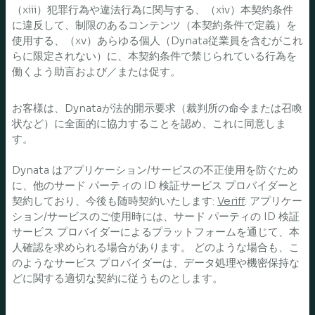
（xiii）犯罪行為や違法行為に関与する、（xiv）本契約条件
に違反して、制限のあるコンテンツ（本契約条件で定義）を
使用する、（xv）あらゆる個人（Dynata従業員を含むがこれ
らに限定されない）に、本契約条件で禁じられている行為を
働くよう助言および／または促す。
お客様は、Dynataが法的開示要求（裁判所の命令または召喚
状など）に全面的に協力することを認め、これに同意しま
す。
Dynata はアプリケーション/サービスの不正使用を防ぐため
に、他のサード パーティの ID 検証サービス プロバイダーと
契約しており、今後も随時契約いたします:
Veriff
. アプリケー
ション/サービスのご使用時には、サード パーティの ID 検証
サービス プロバイダーによるプラットフォームを通じて、本
人確認を求められる場合があります。 どのような場合も、こ
のようなサービス プロバイダーは、データ処理や機密保持な
どに関する適切な契約に従うものとします。