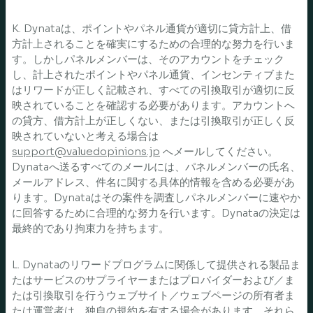
K. Dynataは、ポイントやパネル通貨が適切に貸方計上、借
方計上されることを確実にするための合理的な努力を行いま
す。しかしパネルメンバーは、そのアカウントをチェック
し、計上されたポイントやパネル通貨、インセンティブまた
はリワードが正しく記載され、すべての引換取引が適切に反
映されていることを確認する必要があります。アカウントへ
の貸方、借方計上が正しくない、または引換取引が正しく反
映されていないと考える場合は
support@valuedopinions.jp
へメールしてください。
Dynataへ送るすべてのメールには、パネルメンバーの氏名、
メールアドレス、件名に関する具体的情報を含める必要があ
ります。Dynataはその案件を調査しパネルメンバーに速やか
に回答するために合理的な努力を行います。Dynataの決定は
最終的であり拘束力を持ちます。
L. Dynataのリワードプログラムに関係して提供される製品ま
たはサービスのサプライヤーまたはプロバイダーおよび／ま
たは引換取引を行うウェブサイト／ウェブページの所有者ま
たは運営者は、独自の規約を有する場合があります。それら