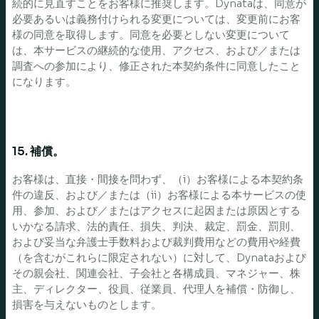
続的に見直すことをお客様に推奨します。Dynataは、同意が
必要あるいは義務付けられる変更については、変更前にお客
様の同意を取得します。同意を必要としない変更について
は、本サービスの継続的な使用、アクセス、および／または
調査への参加により、修正された本契約条件に同意したこと
になります。
15. 補償。
お客様は、直接・間接を問わず、（i）お客様による本契約条
件の違反、および／または（ii）お客様による本サービスの使
用、参加、および／またはアクセスに起因または原因とする
いかなる請求、法的責任、損失、判決、裁定、罰金、罰則、
および妥当な弁護士手数料および裁判費用などの費用や経費
（を含むがこれらに限定されない）に対して、Dynataおよび
その親会社、関連会社、子会社と各構成員、マネジャー、株
主、ディレクター、役員、従業員、代理人を補償・防御し、
損害を与えないものとします。