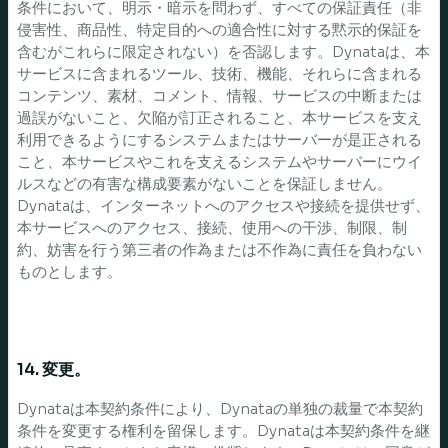
条件において、明示・暗示を問わず、すべての保証責任（非
侵害性、商品性、特定目的への適合性に対する黙示的保証を
含むがこれらに限定されない）を否認します。Dynataは、本
サービスに含まれるツール、技術、機能、それらに含まれる
コンテンツ、素材、コメント、情報、サービスの中断または
過誤がないこと、欠陥が訂正されること、本サービスを支え
利用できるようにするシステムまたはサーバーが是正される
こと、本サービスやこれを支えるシステムやサーバーにウイ
ルスなどの有害な構成要素がないことを保証しません。
Dynataは、インターネットへのアクセスや接続を提供せず、
本サービスへのアクセス、接続、使用への干渉、制限、制
約、妨害を行う第三者の作為または不作為に責任を負わない
ものとします。
14. 変更。
Dynataは本契約条件により、Dynataの単独の裁量で本契約
条件を変更する権利を留保します。Dynataは本契約条件を継