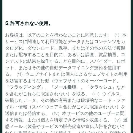
5. 許可されない使用。
お客様は、以下のことを行わないことに同意します。（i）本
サービスに関連して利用可能なデータまたはコンテンツをカ
タログ化、ダウンロード、保存、またはその他の方法で複製
または配布することを目的に、あるいは調査、賞品抽選、コ
ンテストの結果を操作することを目的に、スパイダー、ロボ
ット、またはその他の自動データマイニング技術を使用す
る、（ii）ウェブサイトまたは個人によるウェブサイトの利用
を妨害するような行動（ウェブサイトのオーバーロード、
「
フラッディング
」、「
メール爆弾
」、「
クラッシュ
」など
を含むがこれらに限定されない）を取る、（iii）ウイルス、
破損したデータ、その他の有害または破壊的なコード・ファ
イル・情報（スパイウェアを含むがこれに限定されない）を
送信または発信する、（iv）本サービスの他のユーザーに関
する情報、または個人を特定できる情報を収集する、（v）迷
惑メール（製品やサービスの販売促進や宣伝広告を含むがこ
れらに限定されない）を送信する、（vi）1つパネルで複数の