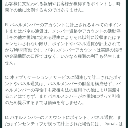
お客様に支払われる報酬やお客様が獲得するポイントも、時
間その他に比例するものではありません。
B. パネルメンバーのアカウントに計上されるすべてのポイン
トまたはパネル通貨は、メンバー資格やアカウントの活動停
止その他本規約に定める理由によりそれ以前に没収またはキ
ャンセルされない限り、ポイントやパネル通貨が計上されて
から1年間有効です。パネルメンバーアカウントは実際の銀行
や金融機関の口座ではなく、いかなる種類の利子も発生しま
せん。
C. 本アプリケーション／サービスに関連して計上されたポイ
ントやパネル通貨は、パネルメンバーの財産を構成せず、パ
ネルメンバーの存命中も死後も法の運用その他により譲渡す
ることはできず、またパネルメンバーが本規約に従って引換
のため提示するまでは価値を有しません。
D. パネルメンバーのアカウントにポイント、パネル通貨、ま
たはインセンティブが誤って計上された場合には、Dynataは