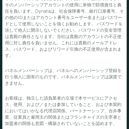
そのメンバーシップアカウントの使用に単独で賠償責任と責
任を負います。Dynataは、社会保障番号、銀行口座番号、そ
の他のIDまたはアカウント番号をユーザー名またはパスワー
ドとして使用しないことを強くお勧めします。 パスワードを
決して他人に開示しないでください。パスワードの安全管理
は貴殿の責任となります。当社は貴殿のアカウントの不正使
用に対し責任を負いません。これには貴殿のメールアドレ
ス、パスワード、およびリワード引換の不正使用が含まれま
す。
パネルメンバーシップは、パネルへのメンバーシップ登録を
行う個人に固有のものです。パネルメンバーシップは譲渡で
きません。
お客様は、独立した請負業者の立場で本サービスにアクセ
ス、使用、および／または参加していること、および本契約
においてはいかなる代理店関係、パートナーシップ、合弁事
業、従業員と雇用主の関係またはフランチャイズの主宰者と
加盟者の関係も意図・構築されていないことを認めます。