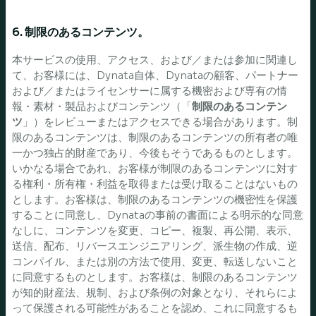
6. 制限のあるコンテンツ。
本サービスの使用、アクセス、および／または参加に関連し
て、お客様には、Dynata自体、Dynataの顧客、パートナー
および／またはライセンサーに属する機密および専有の情
報・素材・製品およびコンテンツ（「
制限のあるコンテン
ツ
」）をレビューまたはアクセスできる場合があります。制
限のあるコンテンツは、制限のあるコンテンツの所有者の唯
一かつ独占的財産であり、今後もそうであるものとします。
いかなる場合であれ、お客様が制限のあるコンテンツに対す
る権利・所有権・利益を取得または受け取ることはないもの
とします。お客様は、制限のあるコンテンツの機密性を保護
することに同意し、Dynataの事前の書面による明示的な同意
なしに、コンテンツを変更、コピー、複製、再公開、表示、
送信、配布、リバースエンジニアリング、派生物の作成、逆
コンパイル、または別の方法で使用、変更、転送しないこと
に同意するものとします。お客様は、制限のあるコンテンツ
が知的財産法、規制、および条例の対象となり、それらによ
って保護される可能性があることを認め、これに同意するも