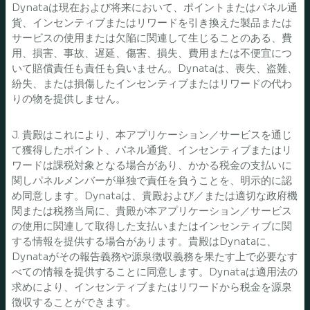
Dynataは現在および将来において、ポイントまたはパネル通
貨、インセンティブまたはリワードを引き換えた製品または
サービスの使用または欠陥に関連して生じることのある、費
用、損害、事故、遅延、傷害、損失、費用または不便宜につ
いて賠償責任も責任も負いません。Dynataは、喪失、盗難、
紛失、または損傷したインセンティブまたはリワードの代わ
りの物を提供しません。
J. 貴殿はこれにより、本アプリケーション／サービスを通じ
て獲得したポイント、パネル通貨、インセンティブまたはリ
ワードは課税対象となる場合があり、かかる税金の支払いに
関しパネルメンバーが単独で責任を負うことを、明示的に認
め同意します。Dynataは、貴殿および／または適切な政府機
関または税務当局に、貴殿が本アプリケーション／サービス
の使用に関連して取得した支払いまたはインセンティブに関
する情報を提供する場合があります。貴殿はDynataに、
Dynataがその報告義務や源泉徴収義務を果たす上で必要なす
べての情報を提供することに同意します。Dynataは適用法の
求めにより、インセンティブまたはリワードから税金を源泉
徴収することができます。