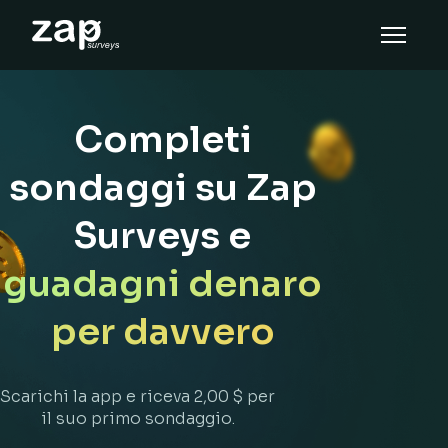
Come funziona
Assistenza
Completi
IT
sondaggi su Zap
Surveys e
guadagni
denaro
per davvero
Scarichi la app e riceva 2,00 $ per
il suo primo sondaggio.