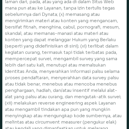
laman dari, pada, atau yang ada di dalam Situs Web
mana pun atau ke Layanan, tanpa izin tertulis tegas
sebelumnya dari Dynata; (x) memasang atau
mengirimkan materi atau konten yang mengancam,
bersifat fitnah, menghina, cabul, pornografi, mesum,
skandal, atau memanas-manasi atau materi atau
konten yang dapat melanggar Hukum yang Berlaku
(seperti yang didefinisikan di sini); (xi) terlibat dalam
kegiatan curang, termasuk tapi tidak terbatas pada,
mempercepat survei, mengambil survey yang sama
lebih dari satu kali, menutupi atau memalsukan
identitas Anda, menyerahkan informasi palsu selama
proses pendaftaran, menyerahkan data survey palsu
atau tidak benar, menebus atau mencoba menebus
penghargaan, hadiah, dan/atau insentif melalui alat-
alat yang palsu atau curang, dan mengutak-atik survei;
(xii) melakukan reverse engineering aspek Layanan
atau mengambil tindakan apa pun yang mungkin
menyingkap atau mengungkap kode sumbernya, atau
melintas atau circumvent measurer (pengukur elak)
atau kendali yang dimanfaatkan untuk melarang,