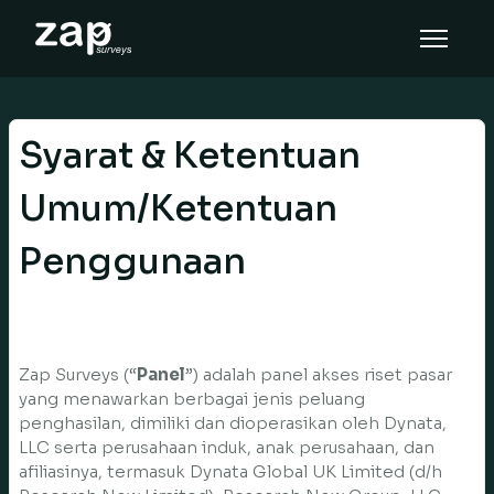
Come funziona
Assistenza
Syarat & Ketentuan
IT
Umum/Ketentuan
Penggunaan
Zap Surveys (“
Panel
”) adalah panel akses riset pasar
yang menawarkan berbagai jenis peluang
penghasilan, dimiliki dan dioperasikan oleh Dynata,
LLC serta perusahaan induk, anak perusahaan, dan
afiliasinya, termasuk Dynata Global UK Limited (d/h