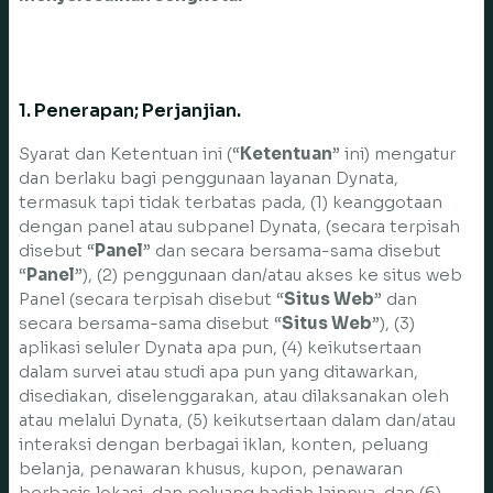
1. Penerapan; Perjanjian.
Syarat dan Ketentuan ini (“
Ketentuan
” ini) mengatur
dan berlaku bagi penggunaan layanan Dynata,
termasuk tapi tidak terbatas pada, (1) keanggotaan
dengan panel atau subpanel Dynata, (secara terpisah
disebut “
Panel
” dan secara bersama-sama disebut
“
Panel
”), (2) penggunaan dan/atau akses ke situs web
Panel (secara terpisah disebut “
Situs Web
” dan
secara bersama-sama disebut “
Situs Web
”), (3)
aplikasi seluler Dynata apa pun, (4) keikutsertaan
dalam survei atau studi apa pun yang ditawarkan,
disediakan, diselenggarakan, atau dilaksanakan oleh
atau melalui Dynata, (5) keikutsertaan dalam dan/atau
interaksi dengan berbagai iklan, konten, peluang
belanja, penawaran khusus, kupon, penawaran
berbasis lokasi, dan peluang hadiah lainnya, dan (6)