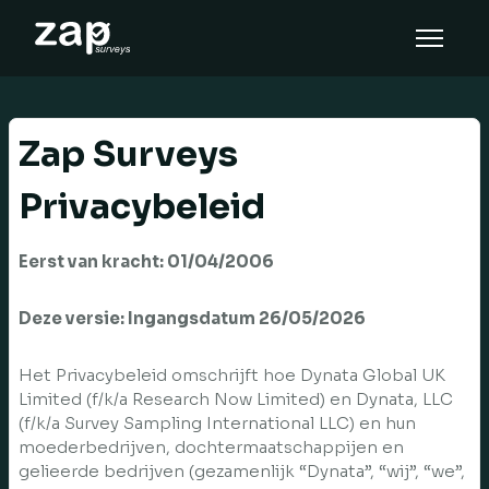
Come funziona
Assistenza
Zap Surveys
IT
Privacybeleid
Eerst van kracht: 01/04/2006
Deze versie: Ingangsdatum
26/05/2026
Het Privacybeleid omschrijft hoe Dynata Global UK
Limited (f/k/a Research Now Limited) en Dynata, LLC
(f/k/a Survey Sampling International LLC) en hun
moederbedrijven, dochtermaatschappijen en
gelieerde bedrijven (gezamenlijk “Dynata”, “wij”, “we”,