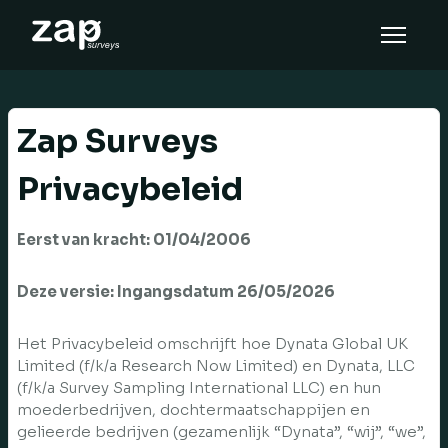
Cómo funciona
Ayuda
Zap Surveys
ES
Privacybeleid
Eerst van kracht: 01/04/2006
Deze versie: Ingangsdatum
26/05/2026
Het Privacybeleid omschrijft hoe Dynata Global UK
Limited (f/k/a Research Now Limited) en Dynata, LLC
(f/k/a Survey Sampling International LLC) en hun
moederbedrijven, dochtermaatschappijen en
gelieerde bedrijven (gezamenlijk “Dynata”, “wij”, “we”,