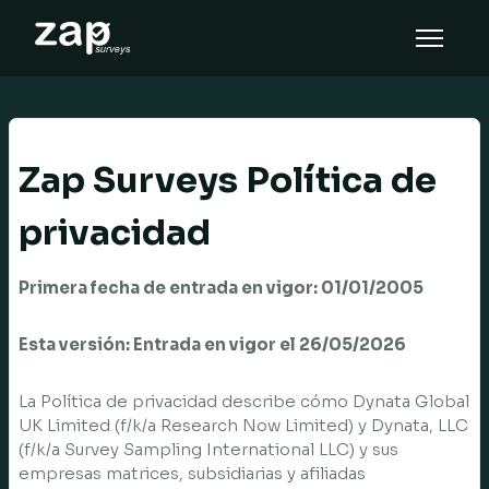
Cómo funciona
Ayuda
Zap Surveys Política de
ES
privacidad
Primera fecha de entrada en vigor: 01/01/2005
Esta versión: Entrada en vigor el 26/05/2026
La Política de privacidad describe cómo Dynata Global
UK Limited (f/k/a Research Now Limited) y Dynata, LLC
(f/k/a Survey Sampling International LLC) y sus
empresas matrices, subsidiarias y afiliadas