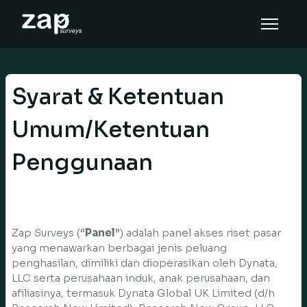
Så här fungerar det
Hjälp
Syarat & Ketentuan
SV
Umum/Ketentuan
Penggunaan
Zap Surveys (“
Panel
”) adalah panel akses riset pasar
yang menawarkan berbagai jenis peluang
penghasilan, dimiliki dan dioperasikan oleh Dynata,
LLC serta perusahaan induk, anak perusahaan, dan
afiliasinya, termasuk Dynata Global UK Limited (d/h