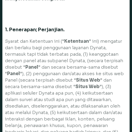
1. Penerapan; Perjanjian.
Syarat dan Ketentuan ini (“
Ketentuan
” ini) mengatur
dan berlaku bagi penggunaan layanan Dynata,
termasuk tapi tidak terbatas pada, (1) keanggotaan
dengan panel atau subpanel Dynata, (secara terpisah
disebut “
Panel
” dan secara bersama-sama disebut
“
Panel
”), (2) penggunaan dan/atau akses ke situs web
Panel (secara terpisah disebut “
Situs Web
” dan
secara bersama-sama disebut “
Situs Web
”), (3)
aplikasi seluler Dynata apa pun, (4) keikutsertaan
dalam survei atau studi apa pun yang ditawarkan,
disediakan, diselenggarakan, atau dilaksanakan oleh
atau melalui Dynata, (5) keikutsertaan dalam dan/atau
interaksi dengan berbagai iklan, konten, peluang
belanja, penawaran khusus, kupon, penawaran
berbasis lokasi, dan peluang hadiah lainnya, dan (6)