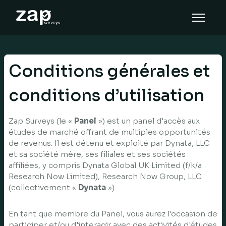
Så här fungerar det
Hjälp
Conditions générales et
SV
conditions d’utilisation
Zap Surveys (le «
Panel
») est un panel d'accès aux
études de marché offrant de multiples opportunités
de revenus. Il est détenu et exploité par Dynata, LLC
et sa société mère, ses filiales et ses sociétés
affiliées, y compris Dynata Global UK Limited (f/k/a
Research Now Limited), Research Now Group, LLC
(collectivement «
Dynata
»).
En tant que membre du Panel, vous aurez l'occasion de
participer et/ou d'interagir avec des activités d'études