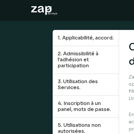
Så här fungerar det
Hjälp
1. Applicabilité, accord.
C
SV
2. Admissibilité à
d
l’adhésion et
participation
Za
3. Utilisation des
op
Services.
fi
Li
4. Inscription à un
panel, mots de passe.
En
ac
5. Utilisations non
pr
autorisées.