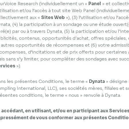
urVoice Research (individuellement un «
Panel
» et collect
utilisation et/ou l’accès à tout site Web Panel (individuellem
llectivement aux «
Sites Web
»), (3) l’utilisation et/ou l’a
nata, (4) la participation à un sondage ou une étude ouvert(
ré(e) par ou à travers Dynata, (5) la participation et/ou l'in
blicités, contenus, opportunités d'achat, offres spéciales,
 autres opportunités de récompenses et (6) votre admissib
compenses, d’incitations et de prix offerts pour certaines a
is sans s’y limiter, pour compléter des sondages avec succ
rvices
»).
ns les présentes Conditions, le terme «
Dynata
» désigne 
mpling International, LLC), ses sociétés mères, filiales et
ésentes conditions, le terme « nous » renvoie à Dynata.
 accédant, en utilisant, et/ou en participant aux Service
pressément de vous conformer aux présentes Conditions 