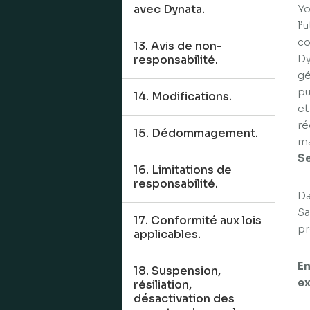
avec Dynata.
Yo
l’
co
13. Avis de non-
Dy
responsabilité.
gé
pu
14. Modifications.
et
ré
15. Dédommagement.
ma
Se
16. Limitations de
responsabilité.
Da
Sa
17. Conformité aux lois
pr
applicables.
En
18. Suspension,
ex
résiliation,
désactivation des