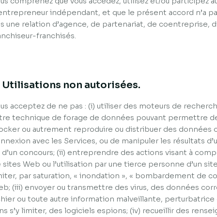
us comprenez que vous accédez, utilisez et/ou participez au
entrepreneur indépendant, et que le présent accord n’a pa
s une relation d’agence, de partenariat, de coentreprise,
anchiseur-franchisés.
. Utilisations non autorisées.
us acceptez de ne pas : (i) utiliser des moteurs de recher
tre technique de forage de données pouvant permettre de 
ocker ou autrement reproduire ou distribuer des données 
nnexion avec les Services, ou de manipuler les résultats d’u
 d’un concours; (ii) entreprendre des actions visant à co
 sites Web ou l’utilisation par une tierce personne d’un sit
miter, par saturation, « inondation », « bombardement de cour
b; (iii) envoyer ou transmettre des virus, des données cor
chier ou toute autre information malveillante, perturbatrice
ns s’y limiter, des logiciels espions; (iv) recueillir des re