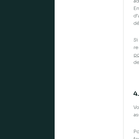
ad
En
d’
dé
Si
re
po
de
4
Vo
as
Po
fo