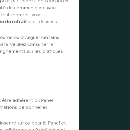
 pour participer à des enquêtes.
bilité de communiquer avec
 à tout moment vous
ue de retrait
», ci-dessous.
ournir ou divulguer certains
ata. Veuillez consulter la
eignements sur les pratiques
s être adhérent du Panel
ormations personnelles.
nscrire sur ou pour le Panel et
on-adhérents du Panel doivent