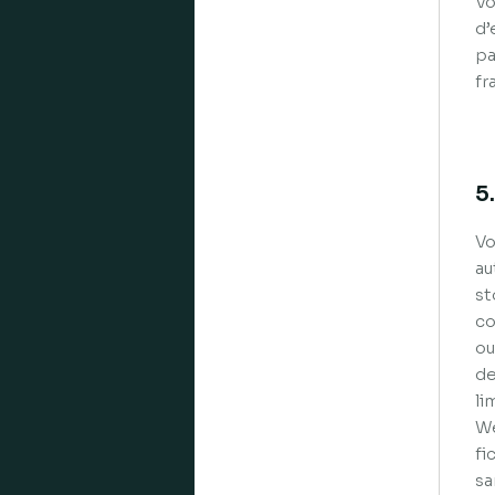
Vo
d’
pa
fr
5
Vo
au
st
co
ou
de
li
We
fi
sa