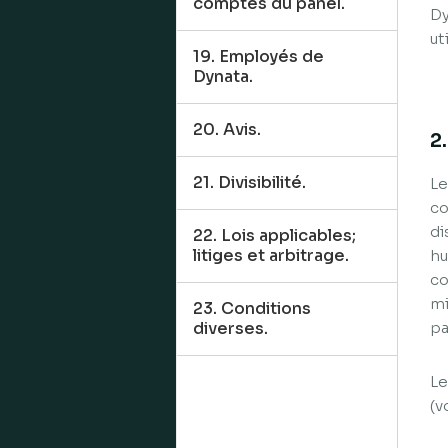
comptes du panel.
Dy
ut
19. Employés de
Dynata.
20. Avis.
2
21. Divisibilité.
Le
co
di
22. Lois applicables;
litiges et arbitrage.
hu
co
mi
23. Conditions
diverses.
pa
Le
(v