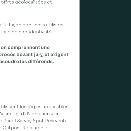
 offres géolocalisées et
r la façon dont nous utilisons
tique de confidentialité
.
ation comprennent une
procès devant jury, et exigent
ésoudre les différends.
ablissent les règles applicables
 limiter, (1) l’adhésion à un
 le Panel Survey Spot Research,
n Outpost Research et