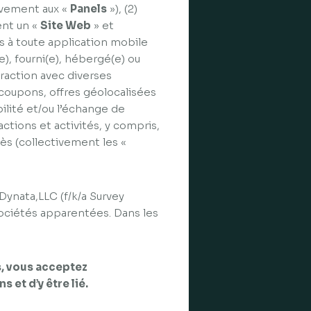
ivement aux «
Panels
»), (2)
ent un «
Site Web
» et
ccès à toute application mobile
e), fourni(e), hébergé(e) ou
teraction avec diverses
 coupons, offres géolocalisées
ilité et/ou l’échange de
ctions et activités, y compris,
ès (collectivement les «
Dynata,LLC (f/k/a Survey
 sociétés apparentées. Dans les
s, vous acceptez
et d’y être lié.