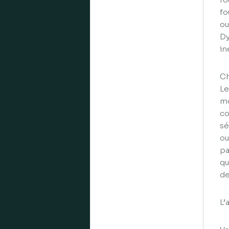
fo
ou
Dy
in
Ch
Le
mo
co
sé
ou
pa
qu
de
L’