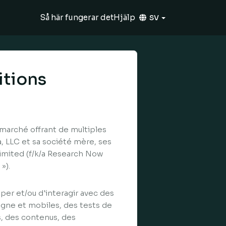
Så här fungerar det
Hjälp
SV
itions
 marché offrant de multiples
, LLC et sa société mère, ses
 Limited (f/k/a Research Now
»).
per et/ou d'interagir avec des
gne et mobiles, des tests de
s, des contenus, des