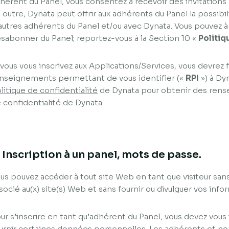
hérent du Panel, vous consentez à recevoir des invitations
 outre, Dynata peut offrir aux adhérents du Panel la possi
autres adhérents du Panel et/ou avec Dynata. Vous pouvez
sabonner du Panel; reportez-vous à la Section 10 «
Politiq
 vous vous inscrivez aux Applications/Services, vous devrez f
nseignements permettant de vous identifier («
RPI
») à Dyn
litique de confidentialité
de Dynata pour obtenir des rens
 confidentialité de Dynata.
. Inscription à un panel, mots de passe.
us pouvez accéder à tout site Web en tant que visiteur san
socié au(x) site(s) Web et sans fournir ou divulguer vos inf
ur s’inscrire en tant qu’adhérent du Panel, vous devez vous i
urnir certaines données personnelles. Les adhérents et n