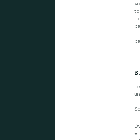
Vo
to
fo
pa
et
pa
3
Le
un
d’
Se
Dy
en