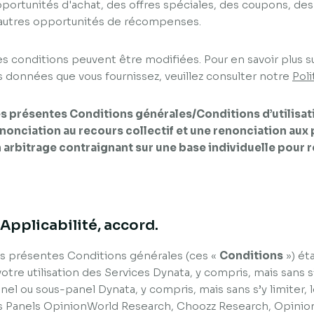
portunités d'achat, des offres spéciales, des coupons, des
autres opportunités de récompenses.
s conditions peuvent être modifiées. Pour en savoir plus su
s données que vous fournissez, veuillez consulter notre
Poli
s présentes Conditions générales/Conditions d’utilis
nonciation au recours collectif et une renonciation aux 
 arbitrage contraignant sur une base individuelle pour r
. Applicabilité, accord.
s présentes Conditions générales (ces «
Conditions
») ét
votre utilisation des Services Dynata, y compris, mais sans s’y
nel ou sous-panel Dynata, y compris, mais sans s’y limiter,
s Panels OpinionWorld Research, Choozz Research, Opinio