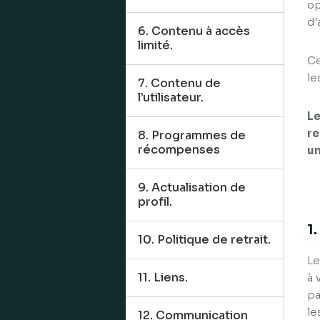
op
d'
6. Contenu à accès
limité.
Ce
le
7. Contenu de
l’utilisateur.
Le
re
8. Programmes de
récompenses
un
9. Actualisation de
profil.
1
10. Politique de retrait.
Le
11. Liens.
à 
pa
le
12. Communication