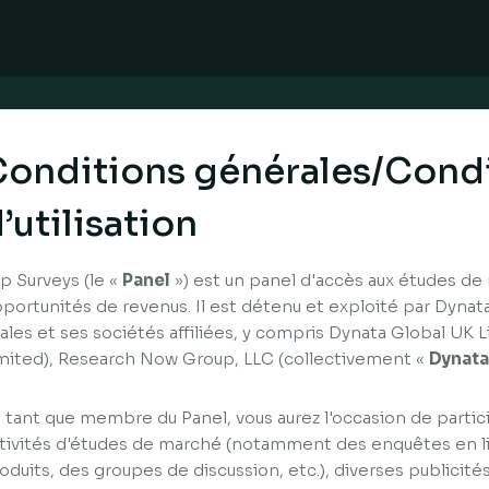
onditions générales/Cond
’utilisation
p Surveys (le «
Panel
») est un panel d'accès aux études de
portunités de revenus. Il est détenu et exploité par Dynata
liales et ses sociétés affiliées, y compris Dynata Global UK
mited), Research Now Group, LLC (collectivement «
Dynata
 tant que membre du Panel, vous aurez l'occasion de partici
tivités d'études de marché (notamment des enquêtes en li
oduits, des groupes de discussion, etc.), diverses publicité