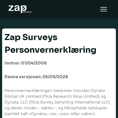
Så här fungerar det
Hjälp
Zap Surveys
SV
Personvernerklæring
Inntrer: 01/04/2006
Denne versjonen: 26/05/2026
Personvernerklæringen beskriver hvordan Dynata
Global UK Limited (f/k/a Research Now Limited) og
Dynata, LLC (f/k/a Survey Sampling International LLC)
og deres moder-, datter-, og tilknyttede selskaper
(samlet kalt «Dynata», «vi», «oss» eller «våre»)