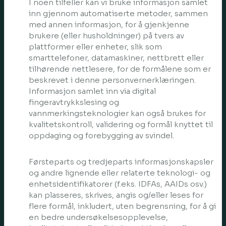
I noen tilfeller kan vi bruke informasjon samlet
inn gjennom automatiserte metoder, sammen
med annen informasjon, for å gjenkjenne
brukere (eller husholdninger) på tvers av
plattformer eller enheter, slik som
smarttelefoner, datamaskiner, nettbrett eller
tilhørende nettlesere, for de formålene som er
beskrevet i denne personvernerklæringen.
Informasjon samlet inn via digital
fingeravtrykkslesing og
vannmerkingsteknologier kan også brukes for
kvalitetskontroll, validering og formål knyttet til
oppdaging og forebygging av svindel.
Førsteparts og tredjeparts informasjonskapsler
og andre lignende eller relaterte teknologi- og
enhetsidentifikatorer (f.eks. IDFAs, AAIDs osv.)
kan plasseres, skrives, angis og/eller leses for
flere formål, inkludert, uten begrensning, for å gi
en bedre undersøkelsesopplevelse,