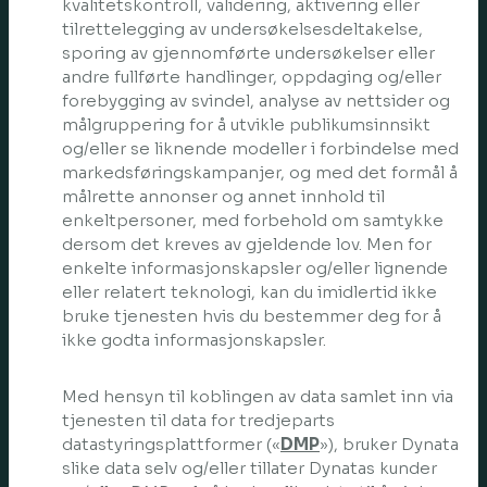
kvalitetskontroll, validering, aktivering eller
tilrettelegging av undersøkelsesdeltakelse,
sporing av gjennomførte undersøkelser eller
andre fullførte handlinger, oppdaging og/eller
forebygging av svindel, analyse av nettsider og
målgruppering for å utvikle publikumsinnsikt
og/eller se liknende modeller i forbindelse med
markedsføringskampanjer, og med det formål å
målrette annonser og annet innhold til
enkeltpersoner, med forbehold om samtykke
dersom det kreves av gjeldende lov. Men for
enkelte informasjonskapsler og/eller lignende
eller relatert teknologi, kan du imidlertid ikke
bruke tjenesten hvis du bestemmer deg for å
ikke godta informasjonskapsler.
Med hensyn til koblingen av data samlet inn via
tjenesten til data for tredjeparts
datastyringsplattformer («
DMP
»), bruker Dynata
slike data selv og/eller tillater Dynatas kunder