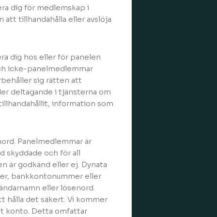
rera dig för medlemskap i
t tillhandahålla eller avslöja
a dig hos eller för panelen
 och icke-panelmedlemmar
behåller sig rätten att
ller deltagande i tjänsterna om
 tillhandahållit, information som
nord. Panelmedlemmar är
d skyddade och för all
 är godkänd eller ej. Dynata
mer, bankkontonummer eller
ändarnamn eller lösenord.
att hålla det säkert. Vi kommer
tt konto. Detta omfattar