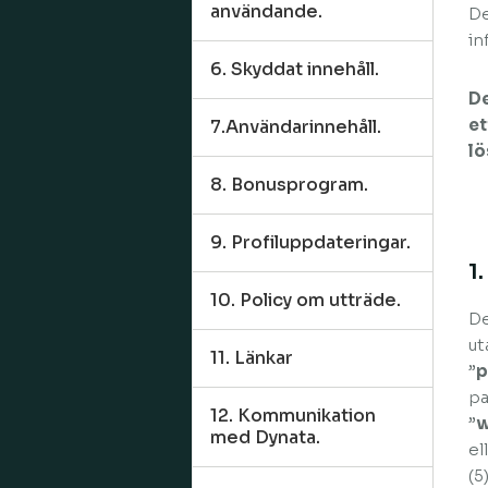
användande.
De
in
6. Skyddat innehåll.
De
et
7.Användarinnehåll.
lö
8. Bonusprogram.
9. Profiluppdateringar.
1
10. Policy om utträde.
De
ut
11. Länkar
”
p
pa
12. Kommunikation
”
w
med Dynata.
el
(5