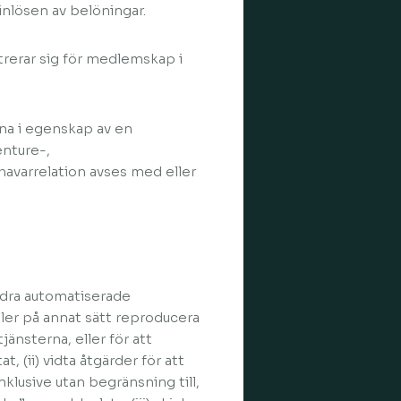
nlösen av belöningar.
rerar sig för medlemskap i
erna i egenskap av en
enture-,
havarrelation avses med eller
 andra automatiserade
ller på annat sätt reproducera
jänsterna, eller för att
, (ii) vidta åtgärder för att
klusive utan begränsning till,