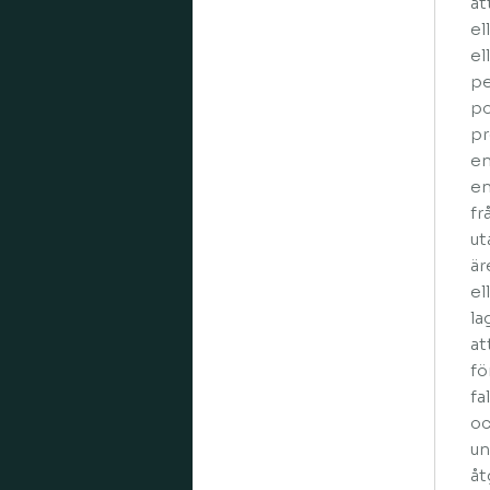
at
el
el
pe
po
pr
en
en
fr
ut
är
el
la
at
fö
fa
oc
un
åt