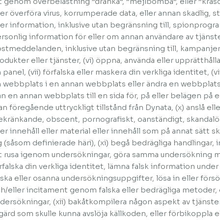
t genom överbelastning ”dränka”, ”mejlbomba”, eller ”krasch
ler överföra virus, korrumperade data, eller annan skadlig, st
ler information, inklusive utan begränsning till, spionprogram
rsonlig information för eller om annan användare av tjänst
stmeddelanden, inklusive utan begränsning till, kampanjer
odukter eller tjänster, (vi) öppna, använda eller upprätthål
 panel, (vii) förfalska eller maskera din verkliga identitet, (vii
 webbplats i en annan webbplats eller ändra en webbplats 
ån en annan webbplats till en sida för, på eller belägen på e
an föregående uttryckligt tillstånd från Dynata, (x) anslå el
ekränkande, obscent, pornografiskt, oanständigt, skandalö
ler innehåll eller material eller innehåll som på annat sätt 
g (såsom definierade häri), (xi) begå bedrägliga handlingar, i
t rusa igenom undersökningar, göra samma undersökning m
rfalska din verkliga identitet, lämna falsk information und
lska eller osanna undersökningsuppgifter, lösa in eller försök
h/eller incitament genom falska eller bedrägliga metoder,
dersökningar, (xii) bakåtkompilera någon aspekt av tjänstern
gärd som skulle kunna avslöja källkoden, eller förbikoppla e