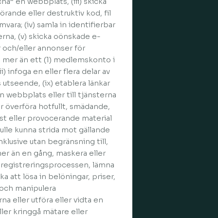
a” en webbplats, (iii) skicka
örande eller destruktiv kod, fil
vara; (iv) samla in identifierbar
erna, (v) skicka oönskade e-
 och/eller annonser för
la mer än ett (1) medlemskonto i
i) infoga en eller flera delar av
utseende, (ix) etablera länkar
n webbplats eller till tjänsterna
ler överföra hotfullt, smädande,
st eller provocerande material
skulle kunna strida mot gällande
nklusive utan begränsning till,
er än en gång, maskera eller
er registreringsprocessen, lämna
a att lösa in belöningar, priser,
 och manipulera
a eller utföra eller vidta en
ller kringgå mätare eller