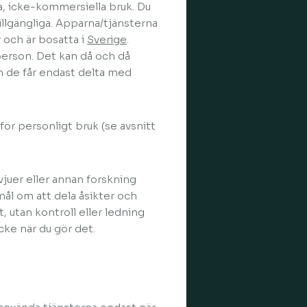
a, icke-kommersiella bruk. Du
illgängliga. Apparna/tjänsterna
 och är bosatta i
Sverige
.
person. Det kan då och då
en de får endast delta med
för personligt bruk (se avsnitt
vjuer eller annan forskning
mål om att dela åsikter och
, utan kontroll eller ledning
ke när du gör det.