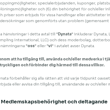
oppingmöjligheter, specialerbjudanden, kuponger, platsb
löningsmöjligheter och (6) din behörighet för och/eller in
h priser som erbjuds för vissa handlingar eller aktiviteter in
dersökningar som genomförts utan problem (gemensamt k
la hänvisningar i detta avtal till ”
Dynata
” inkluderar Dynata,
mpling International, LLC) och dess moderbolag, dotterbo
nämningarna ”
oss
” eller ”
vi
” i avtalet avser Dynata.
nom att ha tillgång till, använda och/eller medverka i 
tryckligen och förbinder dig härmed till dessa villkor.
nata förbehåller sig alla rätten att vid varje tidpunkt oavse
rbjuda eller avvisa din tillgång till, användande av och/eller
. Medlemskapsbehörighet och deltagande