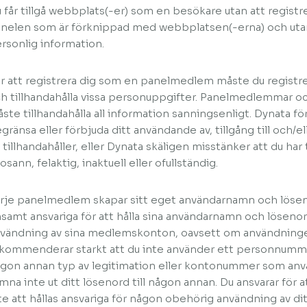
 får tillgå webbplats(-er) som en besökare utan att regist
nelen som är förknippad med webbplatsen(-erna) och utan at
rsonlig information.
r att registrera dig som en panelmedlem måste du registrer
h tillhandahålla vissa personuppgifter. Panelmedlemmar
ste tillhandahålla all information sanningsenligt. Dynata för
gränsa eller förbjuda ditt användande av, tillgång till och/e
 tillhandahåller, eller Dynata skäligen misstänker att du har
 osann, felaktig, inaktuell eller ofullständig.
rje panelmedlem skapar sitt eget användarnamn och löse
samt ansvariga för att hålla sina användarnamn och lösenor
vändning av sina medlemskonton, oavsett om användningen
kommenderar starkt att du inte använder ett personnum
gon annan typ av legitimation eller kontonummer som anv
mna inte ut ditt lösenord till någon annan. Du ansvarar för 
te att hållas ansvariga för någon obehörig användning av di