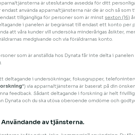
parna/tjänsterna är uteslutande avsedda för ditt personlig
r endast använda apparna/tjänsterna när de är och så som t
 endast tillgängliga för personer som är minst
sexton (16)
år
ltagande i panelen är begränsat till endast ett konto per 
nda att våra kunder vill undersöka minderårigas åsikter, m
räldrarnas medgivande och via föräldrarnas konto.
rsoner som är anställda hos Dynata får inte delta i panelen 
.
tt deltagande i undersökningar, fokusgrupper, telefoninter
forskning
”) via apparna/tjänsterna är baserat på din önske
mna feedback. Sådant deltagande i forskning är helt frivilligt
ån Dynata och du ska utöva oberoende omdöme och godtyc
. Användande av tjänsterna.