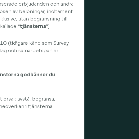
aserade erbjudanden och andra
lösen av belöningar, incitament
klusive, utan begränsning till
allade ”
tjänsterna
”).
 LLC (tidigare känd som Survey
lag och samarbetsparter.
tjänsterna godkänner du
tt orsak avstå, begränsa,
 medverkan i tjänsterna.