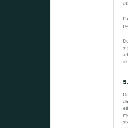
ob
Pa
pa
Du
sj
ar
sk
5
Du
da
el
ma
st