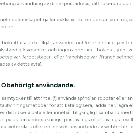
ehörig användning av din e-postadress, ditt lösenord och i
nelmedlemskapet gäller exklusivt för en person som regist
nelen.
 bekräftar att du tillgår, använder, och/eller deltar i tjänst
älvständig leverantör, och ingen agenturs-, bolags-, joint v
betsgivar-/arbetstagar- eller franchisegivar-/franchiseinne
apas av detta avtal.
. Obehörigt användande.
 samtycker till att inte: (i) använda spindlar, robotar eller
tautvinningsmetoder för att katalogisera, ladda ner, lagra e
ler distribuera data eller innehåll tillgänglig i samband med t
nipulera en undersöknings, pristävlings eller tävlings resultat
öra webbplats eller en individs användande av webbplats, in