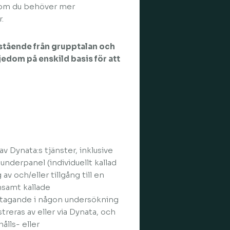
om du behöver mer
.
vstående från grupptalan och
jedom på enskild basis för att
av Dynata:s tjänster, inklusive
underpanel (individuellt kallad
 av och/eller tillgång till en
samt kallade
deltagande i någon undersökning
treras av eller via Dynata, och
ålls- eller