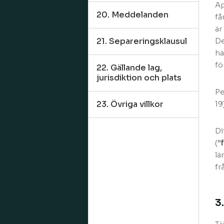
Ap
20. Meddelanden
få
är
21. Separeringsklausul
De
hä
fö
22. Gällande lag,
jurisdiktion och plats
Pe
23. Övriga villkor
19)
Di
(”
lä
fr
3