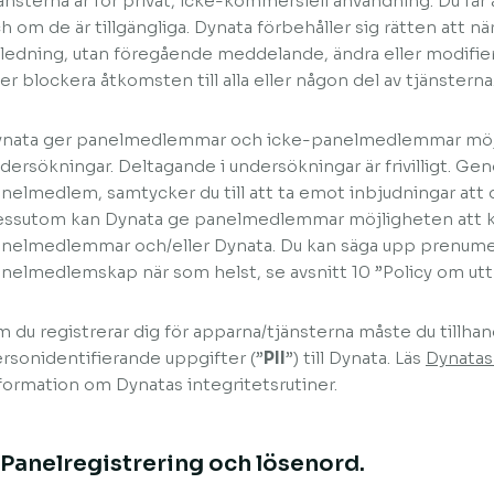
änsterna är för privat, icke-kommersiell användning. Du får
h om de är tillgängliga. Dynata förbehåller sig rätten att n
ledning, utan föregående meddelande, ändra eller modifier
ler blockera åtkomsten till alla eller någon del av tjänsterna
nata ger panelmedlemmar och icke-panelmedlemmar möjli
dersökningar. Deltagande i undersökningar är frivilligt. Geno
nelmedlem, samtycker du till att ta emot inbjudningar att d
ssutom kan Dynata ge panelmedlemmar möjligheten att
nelmedlemmar och/eller Dynata. Du kan säga upp prenume
nelmedlemskap när som helst, se avsnitt 10 ”Policy om ut
 du registrerar dig för apparna/tjänsterna måste du tillhand
rsonidentifierande uppgifter (”
PII
”) till Dynata. Läs
Dynatas
formation om Dynatas integritetsrutiner.
.Panelregistrering och lösenord.