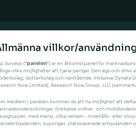
llmänna villkor/användning
p Surveys (”
panelen
”) är en åtkomstpanel för marknadsun
nga olika möjligheter att tjäna pengar. Den ägs och drivs 
derbolag, dotterbolag och närstående, inklusive Dynata Gl
search Now Limited), Research Now Group, LLC (sammant
m medlem i panelen kommer du att ha möjlighet att delta 
rknadsundersökningar, (inklusive online- och mobilunders
kusgrupper, med mera), olika reklam-, innehålls- eller sho
ecialerbjudanden, kuponger, platsbaserade erbjudanden o