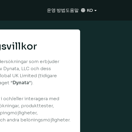
운영 방법
도움말
KO
svillkor
dersökningar som erbjuder
av Dynata, LLC och dess
obal UK Limited (tidigare
aget ”
Dynata
”).
i och/eller interagera med
ökningar, produkttester,
ppingmöjligheter,
ch andra belöningsmöjligheter.