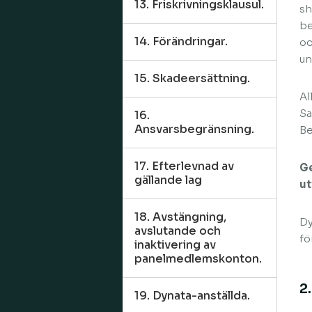
13. Friskrivningsklausul.
sh
be
14. Förändringar.
oc
un
15. Skadeersättning.
Al
Sa
16.
Ansvarsbegränsning.
Be
17. Efterlevnad av
Ge
gällande lag
ut
18. Avstängning,
Dy
avslutande och
fö
inaktivering av
panelmedlemskonton.
2
19. Dynata-anställda.