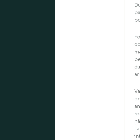
Du
pa
pe
Fö
oc
må
be
du
är
Va
en
an
re
nå
Lä
in