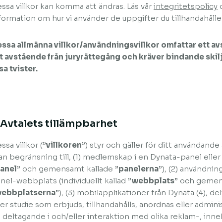
ssa villkor kan komma att ändras. Läs vår
integritetspolicy
formation om hur vi använder de uppgifter du tillhandahåller
ssa allmänna villkor/användningsvillkor omfattar ett a
t avstående från juryrättegång och kräver bindande skil
sa tvister.
. Avtalets tillämpbarhet
ssa villkor (”
villkoren
”) styr och gäller för ditt användande 
an begränsning till, (1) medlemskap i en Dynata-panel eller 
anel
” och gemensamt kallade ”
panelerna
”), (2) användning
nel-webbplats (individuellt kallad ”
webbplats
” och gemen
ebbplatserna
”), (3) mobilapplikationer från Dynata (4), 
ler studie som erbjuds, tillhandahålls, anordnas eller adminis
) deltagande i och/eller interaktion med olika reklam-, inneh