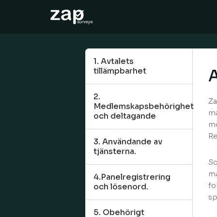
운영 방법
도움말
1. Avtalets
tillämpbarhet
A
KO
2.
Za
Medlemskapsbehörighet
må
och deltagande
mo
Re
3. Användande av
tjänsterna.
So
ma
4.Panelregistrering
fo
och lösenord.
sp
5. Obehörigt