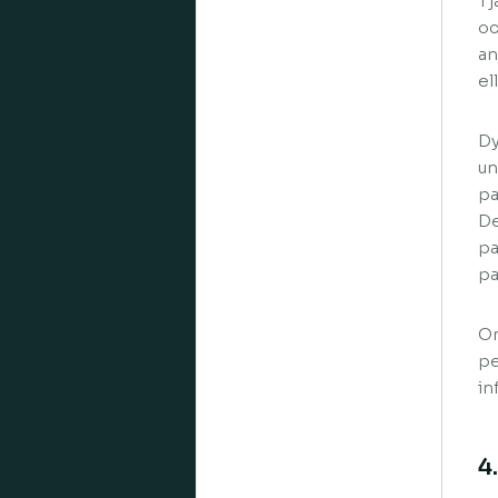
Tj
oc
an
el
Dy
un
pa
De
pa
pa
Om
pe
in
4