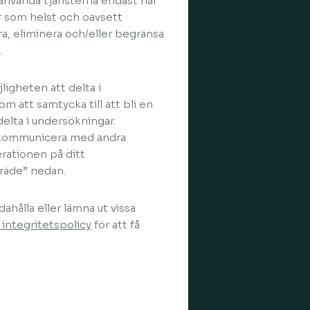
 använda tjänsterna endast när
är som helst och oavsett
a, eliminera och/eller begränsa
.
gheten att delta i
m att samtycka till att bli en
elta i undersökningar.
 kommunicera med andra
rationen på ditt
träde” nedan.
ahålla eller lämna ut vissa
 integritetspolicy
för att få