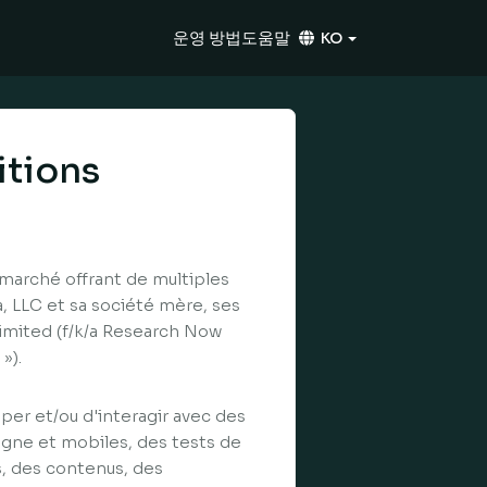
운영 방법
도움말
KO
itions
 marché offrant de multiples
, LLC et sa société mère, ses
 Limited (f/k/a Research Now
»).
per et/ou d'interagir avec des
gne et mobiles, des tests de
s, des contenus, des