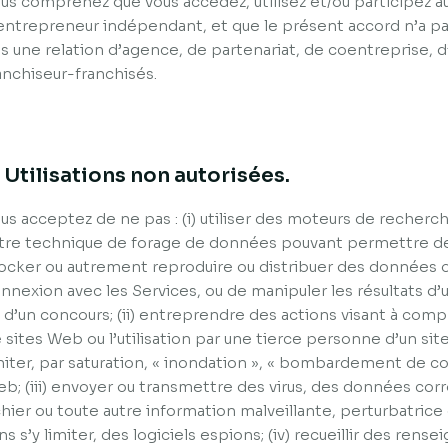
us comprenez que vous accédez, utilisez et/ou participez au
entrepreneur indépendant, et que le présent accord n’a pa
s une relation d’agence, de partenariat, de coentreprise,
anchiseur-franchisés.
. Utilisations non autorisées.
us acceptez de ne pas : (i) utiliser des moteurs de recher
tre technique de forage de données pouvant permettre de 
ocker ou autrement reproduire ou distribuer des données 
nnexion avec les Services, ou de manipuler les résultats d’u
 d’un concours; (ii) entreprendre des actions visant à co
 sites Web ou l’utilisation par une tierce personne d’un sit
miter, par saturation, « inondation », « bombardement de cour
b; (iii) envoyer ou transmettre des virus, des données cor
chier ou toute autre information malveillante, perturbatrice
ns s’y limiter, des logiciels espions; (iv) recueillir des re