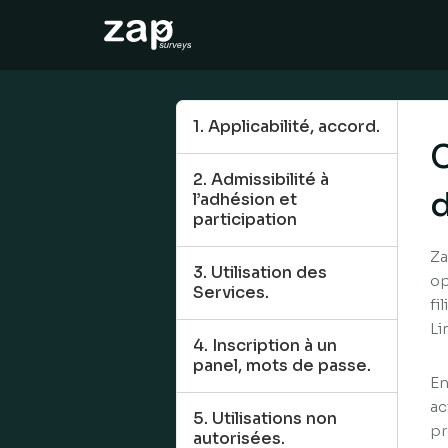
운영 방법
도움말
1. Applicabilité, accord.
C
KO
2. Admissibilité à
d
l’adhésion et
participation
Za
3. Utilisation des
op
Services.
fi
Li
4. Inscription à un
panel, mots de passe.
En
ac
5. Utilisations non
pr
autorisées.