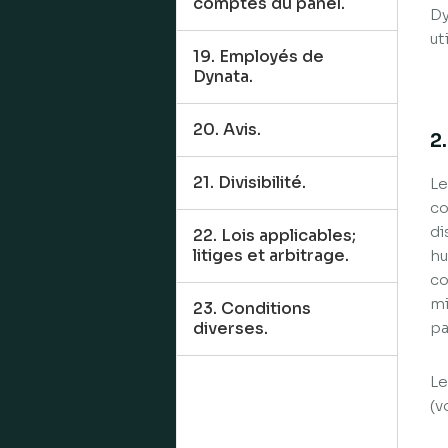
comptes du panel.
Dy
ut
19. Employés de
Dynata.
20. Avis.
2
21. Divisibilité.
Le
co
di
22. Lois applicables;
litiges et arbitrage.
hu
co
mi
23. Conditions
diverses.
pa
Le
(v