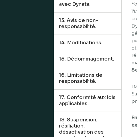
avec Dynata.
Yo
l’
co
13. Avis de non-
Dy
responsabilité.
gé
pu
14. Modifications.
et
ré
15. Dédommagement.
ma
Se
16. Limitations de
responsabilité.
Da
Sa
17. Conformité aux lois
pr
applicables.
En
18. Suspension,
ex
résiliation,
désactivation des