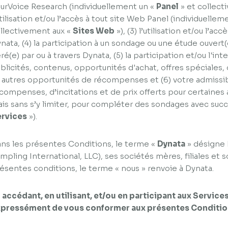
urVoice Research (individuellement un «
Panel
» et collect
utilisation et/ou l’accès à tout site Web Panel (individuellem
llectivement aux «
Sites Web
»), (3) l’utilisation et/ou l’a
nata, (4) la participation à un sondage ou une étude ouvert(
ré(e) par ou à travers Dynata, (5) la participation et/ou l'in
blicités, contenus, opportunités d'achat, offres spéciales,
 autres opportunités de récompenses et (6) votre admissib
compenses, d’incitations et de prix offerts pour certaines a
is sans s’y limiter, pour compléter des sondages avec succ
rvices
»).
ns les présentes Conditions, le terme «
Dynata
» désigne 
mpling International, LLC), ses sociétés mères, filiales et
ésentes conditions, le terme « nous » renvoie à Dynata.
 accédant, en utilisant, et/ou en participant aux Service
pressément de vous conformer aux présentes Conditions 