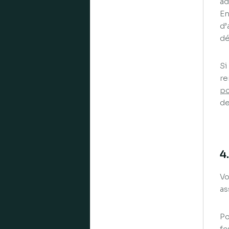
ad
En
d’
dé
Si
re
po
de
4
Vo
as
Po
fo