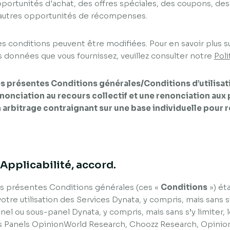
portunités d'achat, des offres spéciales, des coupons, des
autres opportunités de récompenses.
s conditions peuvent être modifiées. Pour en savoir plus su
s données que vous fournissez, veuillez consulter notre
Poli
s présentes Conditions générales/Conditions d’utilis
nonciation au recours collectif et une renonciation aux 
 arbitrage contraignant sur une base individuelle pour r
. Applicabilité, accord.
s présentes Conditions générales (ces «
Conditions
») ét
votre utilisation des Services Dynata, y compris, mais sans s’y
nel ou sous-panel Dynata, y compris, mais sans s’y limiter,
s Panels OpinionWorld Research, Choozz Research, Opinio