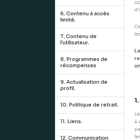
op
d'
6. Contenu à accès
limité.
Ce
le
7. Contenu de
l’utilisateur.
Le
re
8. Programmes de
récompenses
un
9. Actualisation de
profil.
1
10. Politique de retrait.
Le
11. Liens.
à 
pa
le
12. Communication