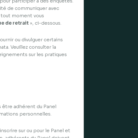
 pour participer à des enquêtes.
bilité de communiquer avec
 à tout moment vous
ue de retrait
», ci-dessous.
ournir ou divulguer certains
ata. Veuillez consulter la
eignements sur les pratiques
s être adhérent du Panel
ormations personnelles.
nscrire sur ou pour le Panel et
on-adhérents du Panel doivent