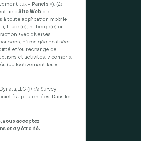
ivement aux «
Panels
»), (2)
ent un «
Site Web
» et
ccès à toute application mobile
e), fourni(e), hébergé(e) ou
teraction avec diverses
 coupons, offres géolocalisées
ilité et/ou l’échange de
ctions et activités, y compris,
ès (collectivement les «
Dynata,LLC (f/k/a Survey
 sociétés apparentées. Dans les
s, vous acceptez
et d’y être lié.