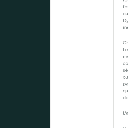
fo
ou
Dy
in
Ch
Le
mo
co
sé
ou
pa
qu
de
L’