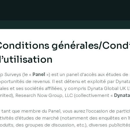
onditions générales/Cond
’utilisation
p Surveys (le «
Panel
») est un panel d'accès aux études de
portunités de revenus. Il est détenu et exploité par Dynata
liales et ses sociétés affiliées, y compris Dynata Global UK
mited), Research Now Group, LLC (collectivement «
Dynata
 tant que membre du Panel, vous aurez l'occasion de partici
tivités d'études de marché (notamment des enquêtes en li
oduits, des groupes de discussion, etc.), diverses publicité