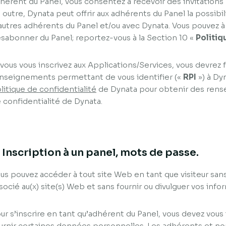
hérent du Panel, vous consentez à recevoir des invitations
 outre, Dynata peut offrir aux adhérents du Panel la possi
autres adhérents du Panel et/ou avec Dynata. Vous pouvez
sabonner du Panel; reportez-vous à la Section 10 «
Politiq
 vous vous inscrivez aux Applications/Services, vous devrez f
nseignements permettant de vous identifier («
RPI
») à Dyn
litique de confidentialité
de Dynata pour obtenir des rens
 confidentialité de Dynata.
. Inscription à un panel, mots de passe.
us pouvez accéder à tout site Web en tant que visiteur san
socié au(x) site(s) Web et sans fournir ou divulguer vos inf
ur s’inscrire en tant qu’adhérent du Panel, vous devez vous i
urnir certaines données personnelles. Les adhérents et n