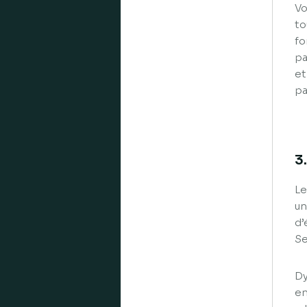
Vo
to
fo
pa
et
pa
3
Le
un
d’
Se
Dy
en