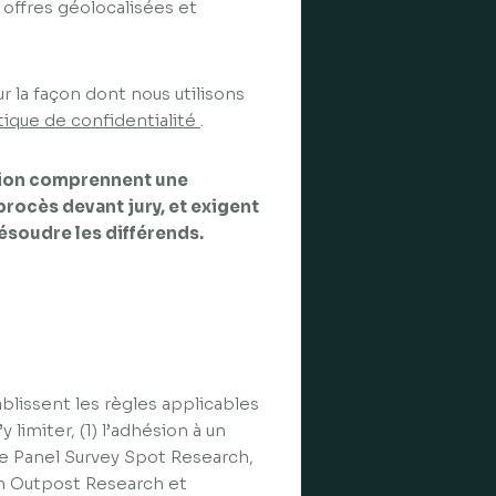
 offres géolocalisées et
r la façon dont nous utilisons
tique de confidentialité
.
ation comprennent une
procès devant jury, et exigent
ésoudre les différends.
ablissent les règles applicables
 limiter, (1) l’adhésion à un
 le Panel Survey Spot Research,
n Outpost Research et