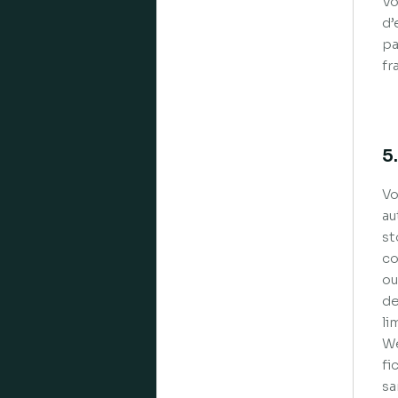
Vo
d’
pa
fr
5
Vo
au
st
co
ou
de
li
We
fi
sa