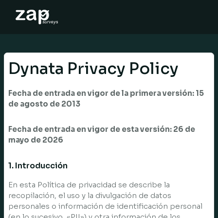
운영 방법
도움말
Dynata Privacy Policy
KO
Fecha de entrada en vigor de la primera versión: 15
de agosto de 2013
Fecha de entrada en vigor de esta versión: 26 de
mayo de 2026
1. Introducción
En esta Política de privacidad se describe la
recopilación, el uso y la divulgación de datos
personales o información de identificación personal
(en lo sucesivo, «PII») y otra información de los