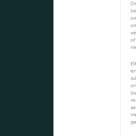
Om
be
om
om
ve
of
ni
El
en
zu
on
bu
re
aa
ni
ge