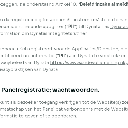
zeggen, zie onderstaand Artikel 10, "
Beleid inzake afmeld
 du registrerar dig för apparna/tjänsterna måste du tillhand
rsonidentifierande uppgifter (”
PII
”) till Dynata. Läs
Dynatas
formation om Dynatas integritetsrutiner.
nneer u zich registreert voor de Applicaties/Diensten, die
entificeerbare informatie (
"PII
") aan Dynata te verstrekken 
ivacybeleid van Dynata
https://www.waardevollemening.nl/p
ivacypraktijken van Dynata.
. Panelregistratie; wachtwoorden.
kunt als bezoeker toegang verkrijgen tot de Website(s) zon
dmaatschap van het Panel dat verbonden is met de Website
formatie te geven of te openbaren.