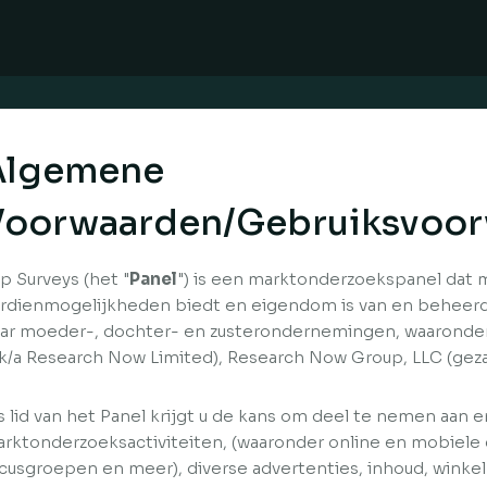
Algemene
Voorwaarden/Gebruiksvoo
p Surveys (het "
Panel
") is een marktonderzoekspanel dat
rdienmogelijkheden biedt en eigendom is van en beheerd
ar moeder-, dochter- en zusterondernemingen, waaronder
/k/a Research Now Limited), Research Now Group, LLC (geza
s lid van het Panel krijgt u de kans om deel te nemen aan 
rktonderzoeksactiviteiten, (waaronder online en mobiele
cusgroepen en meer), diverse advertenties, inhoud, winke