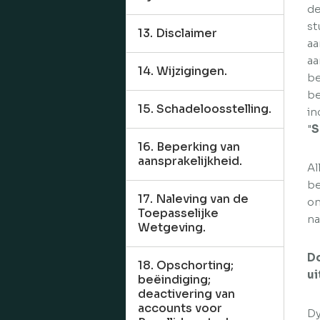
de
st
13. Disclaimer
aa
aa
14. Wijzigingen.
be
be
15. Schadeloosstelling.
in
"
S
16. Beperking van
aansprakelijkheid.
Al
be
17. Naleving van de
on
Toepasselijke
na
Wetgeving.
Do
18. Opschorting;
ui
beëindiging;
deactivering van
accounts voor
Dy