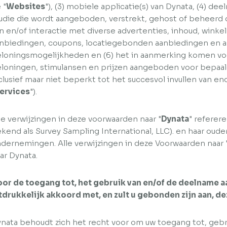
 "
Websites
"), (3) mobiele applicatie(s) van Dynata, (4) d
udie die wordt aangeboden, verstrekt, gehost of beheerd 
n en/of interactie met diverse advertenties, inhoud, wink
nbiedingen, coupons, locatiegebonden aanbiedingen en 
loningsmogelijkheden en (6) het in aanmerking komen voo
loningen, stimulansen en prijzen aangeboden voor bepaalde
clusief maar niet beperkt tot het succesvol invullen van e
ervices
").
le verwijzingen in deze voorwaarden naar "
Dynata
" referer
kend als Survey Sampling International, LLC). en haar oude
dernemingen. Alle verwijzingen in deze Voorwaarden naar 
ar Dynata.
or de toegang tot, het gebruik van en/of de deelname aa
tdrukkelijk akkoord met, en zult u gebonden zijn aan, 
nata behoudt zich het recht voor om uw toegang tot, gebr