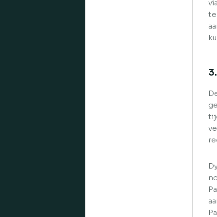
vi
te
aa
ku
3
De
ge
ti
ve
re
Dy
ne
Pa
aa
Pa