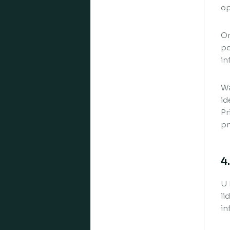
op
Om
pe
in
Wa
id
Pr
pr
4
U 
li
in