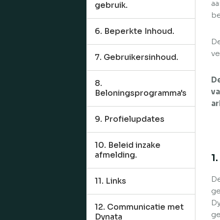
aa
gebruik.
be
6. Beperkte Inhoud.
De
ve
7. Gebruikersinhoud.
De
8.
va
Beloningsprogramma's
ar
9. Profielupdates
10. Beleid inzake
afmelding.
1
De
11. Links
ge
Dy
12. Communicatie met
ge
Dynata