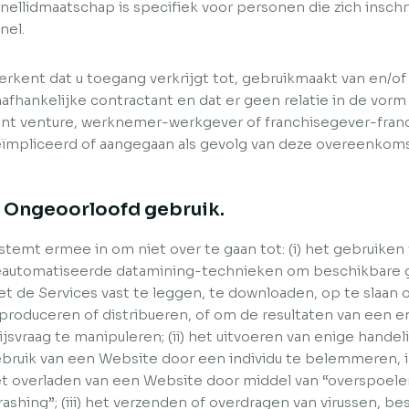
nellidmaatschap is specifiek voor personen die zich inschr
nel.
erkent dat u toegang verkrijgt tot, gebruikmaakt van en/o
afhankelijke contractant en dat er geen relatie in de vor
int venture, werknemer-werkgever of franchisegever-fra
ïmpliceerd of aangegaan als gevolg van deze overeenkoms
. Ongeoorloofd gebruik.
stemt ermee in om niet over te gaan tot: (i) het gebruiken
automatiseerde datamining-technieken om beschikbare g
t de Services vast te leggen, te downloaden, op te slaan 
produceren of distribueren, of om de resultaten van een en
ijsvraag te manipuleren; (ii) het uitvoeren van enige hande
bruik van een Website door een individu te belemmeren, i
t overladen van een Website door middel van “overspoele
rashing”; (iii) het verzenden of overdragen van virussen, 