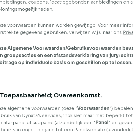
nbiedingen, coupons, locatiegebonden aanbiedingen en 
loningsmogelijkheden.
ze voorwaarden kunnen worden gewijzigd. Voor meer infor
rstrekte gegevens gebruiken, verwijzen wij u naar ons
Priv
ze Algemene Voorwaarden/Gebruiksvoorwaarden bevat
n groepsacties en een afstandsverklaring van juryrech
bitrage op individuele basis om geschillen op te lossen.
. Toepasbaarheid; Overeenkomst.
ze algemene voorwaarden (deze "
Voorwaarden
") bepalen
bruik van Dynata’s services, inclusief maar niet beperkt to
nata-panel of subpanel (afzonderlijk een "
Panel
" en gezame
bruik van en/of toegang tot een Panelwebsite (afzonderli