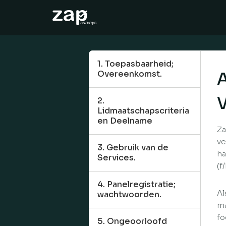
仕組みについて
ヘルプ
1. Toepasbaarheid;
Overeenkomst.
JA
2.
Lidmaatschapscriteria
en Deelname
Za
ve
3. Gebruik van de
ha
Services.
(f
4. Panelregistratie;
Al
wachtwoorden.
ma
fo
5. Ongeoorloofd