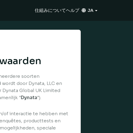
仕組みについて
ヘルプ
JA
rwaarden
 meerdere soorten
 wordt door Dynata, LLC en
 Dynata Global UK Limited
menlijk "
Dynata
").
en/of interactie te hebben met
 enquêtes, producttests en
lmogelijkheden, speciale