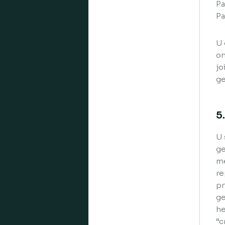
Pa
Pa
U 
on
jo
ge
5
U 
ge
me
re
pr
ge
he
“c