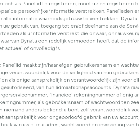
 zich als Panellid te registreren, moet u zich registreren b
paalde persoonlijke informatie verstrekken. Panelleden en
 alle informatie waarheidsgetrouw te verstrekken. Dynata 
 uw gebruik van, toegang tot en/of deelname aan de Servi
rbieden als u informatie verstrekt die onwaar, onnauwkeurig,
 waarvan Dynata een redelijk vermoeden heeft dat de info
et actueel of onvolledig is.
k Panellid maakt zijn/haar eigen gebruikersnaam en wachtwo
ige verantwoordelijk voor de veiligheid van hun gebruik
llen als enige aansprakelijk en verantwoordelijk zijn voor e
geautoriseerd, van hun lidmaatschapsaccounts. Dynata raa
rgerservicenummer, financieel rekeningnummer of enig and
keningnummer, als gebruikersnaam of wachtwoord ten zee
n niemand anders bekend; u bent zelf verantwoordelijk voor 
et aansprakelijk voor ongeoorloofd gebruik van uw account
bruik van uw e-mailadres, wachtwoord en inwisseling van 