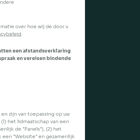
andere
matie over hoe wij de door u
acybeleid
.
ten een afstandsverklaring
tspraak en vereisen bindende
 en zijn van toepassing op uw
t (1) het lidmaatschap van een
nlijk de "Panels"), (2) het
jk een "Website" en gezamenlijk