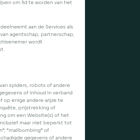
ijven om lid te worden van het
f deelneemt aan de Services als
m van agentschap, partnerschap,
nchisenemer wordt
t.
 van spiders, robots of andere
egevens of inhoud in verband
of op enige andere wijze te
quête, prijstrekking of
ling om een Website(s) of het
nclusief maar niet beperkt tot
n”, “mailbombing” of
beschadigde gegevens of andere