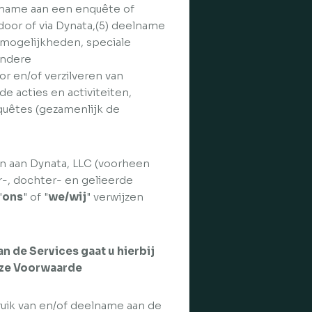
eelname aan een enquête of
door of via Dynata,(5) deelname
elmogelijkheden, speciale
andere
r en/of verzilveren van
 acties en activiteiten,
nquêtes (gezamenlijk de
en aan Dynata, LLC (voorheen
r-, dochter- en gelieerde
"
ons
" of "
we/wij
" verwijzen
n de Services gaat u hierbij
deze Voorwaarde
uik van en/of deelname aan de