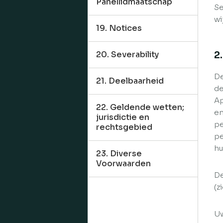
Panellidmaatschap
Se
wi
19. Notices
2
20. Severability
De
21. Deelbaarheid
de
Ap
22. Geldende wetten;
en
jurisdictie en
pe
rechtsgebied
pe
hu
23. Diverse
Voorwaarden
De
(z
Uw