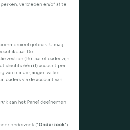
eperken, verbieden en/of af te
et-commercieel gebruik. U mag
beschikbaar. De
 zestien (16) jaar of ouder zijn
t slechts één (1) account per
ng van minderjarigen willen
n ouders via de account van
ruik aan het Panel deelnemen
nder onderzoek ("
Onderzoek
")