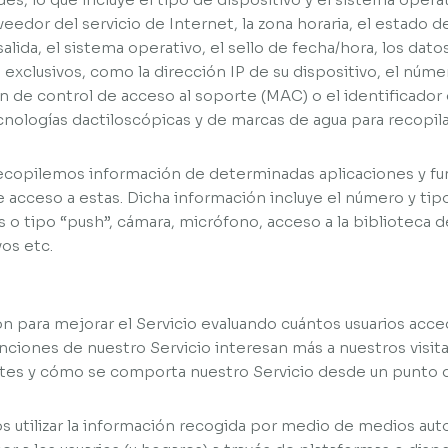
oveedor del servicio de Internet, la zona horaria, el estado d
alida, el sistema operativo, el sello de fecha/hora, los dato
exclusivos, como la dirección IP de su dispositivo, el núme
ión de control de acceso al soporte (MAC) o el identificado
nologías dactiloscópicas y de marcas de agua para recopilar
ecopilemos información de determinadas aplicaciones y fun
 acceso a estas. Dicha información incluye el número y tipo
 o tipo “push”, cámara, micrófono, acceso a la biblioteca d
vos etc.
n para mejorar el Servicio evaluando cuántos usuarios accede
nciones de nuestro Servicio interesan más a nuestros visita
ntes y cómo se comporta nuestro Servicio desde un punto d
 utilizar la información recogida por medio de medios aut