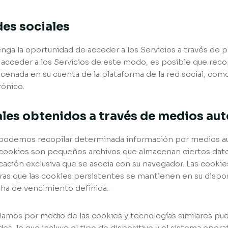
des sociales
nga la oportunidad de acceder a los Servicios a través de 
a acceder a los Servicios de este modo, es posible que re
cenada en su cuenta de la plataforma de la red social, como
rónico.
ales obtenidos a través de medios au
o, podemos recopilar determinada información por medios 
s cookies son pequeños archivos que almacenan ciertos datos
icación exclusiva que se asocia con su navegador. Las cook
tras que las cookies persistentes se mantienen en su dispos
cha de vencimiento definida.
lamos por medio de las cookies y tecnologías similares pue
es, lo que incluye el tipo de dispositivo y el sistema opera