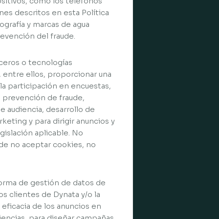
ositivos, como los teléfonos
nes descritos en esta Política
lografía y marcas de agua
revención del fraude.
rceros o tecnologías
s, entre ellos, proporcionar una
 la participación en encuestas,
o prevención de fraude,
e audiencia, desarrollo de
eting y para dirigir anuncios y
gislación aplicable. No
ide no aceptar cookies, no
aforma de gestión de datos de
los clientes de Dynata y/o la
eficacia de los anuncios en
iencias, para diseñar campañas