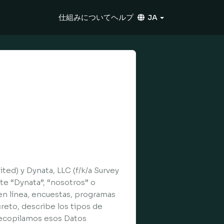
仕組みについて
ヘルプ
JA
ted) y Dynata, LLC (f/k/a Survey
nte “Dynata”, “nosotros” o
en línea, encuestas, programas
reto, describe los tipos de
 recopilamos esos Datos