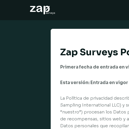
仕組みについて
ヘルプ
JA
Zap Surveys Po
Primera fecha de entrada en 
Esta versión: Entrada en vigo
La Política de privacidad descr
Sampling International LLC) y s
“nuestro”) procesan los Datos 
de recompensas, sitios web y ap
Datos personales que recopilam