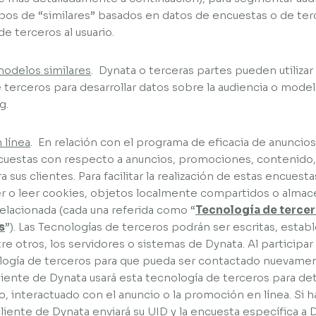
rupos de “similares” basados en datos de encuestas o de ter
de terceros al usuario.
modelos similares
. Dynata o terceras partes pueden utilizar
e terceros para desarrollar datos sobre la audiencia o mode
g.
 línea
. En relación con el programa de eficacia de anuncios 
ncuestas con respecto a anuncios, promociones, contenido
sus clientes. Para facilitar la realización de estas encuesta
er o leer cookies, objetos localmente compartidos o almace
relacionada (cada una referida como “
Tecnología de terce
s
”). Las Tecnologías de terceros podrán ser escritas, establ
tre otros, los servidores o sistemas de Dynata. Al participa
ogía de terceros para que pueda ser contactado nuevamente
liente de Dynata usará esta tecnología de terceros para det
, interactuado con el anuncio o la promoción en línea. Si h
cliente de Dynata enviará su UID y la encuesta específica a 