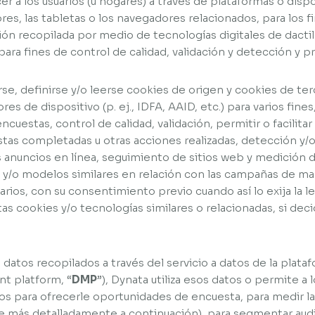
r a los usuarios (u hogares) a través de plataformas o disp
res, las tabletas o los navegadores relacionados, para los fi
ión recopilada por medio de tecnologías digitales de dacti
para fines de control de calidad, validación y detección y p
se, definirse y/o leerse cookies de origen y cookies de te
res de dispositivo (p. ej., IDFA, AAID, etc.) para varios fine
cuestas, control de calidad, validación, permitir o facilitar
tas completadas u otras acciones realizadas, detección y/
s anuncios en línea, seguimiento de sitios web y medición d
 y/o modelos similares en relación con las campañas de mark
arios, con su consentimiento previo cuando así lo exija la le
as cookies y/o tecnologías similares o relacionadas, si dec
datos recopilados a través del servicio a datos de la plat
t platform, “
DMP
”), Dynata utiliza esos datos o permite a 
os para ofrecerle oportunidades de encuesta, para medir la 
be más detalladamente a continuación), para segmentar aud