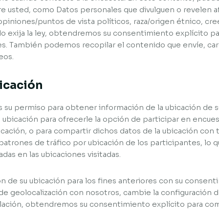
e usted, como Datos personales que divulguen o revelen a
opiniones/puntos de vista políticos, raza/origen étnico, cree
o lo exija la ley, obtendremos su consentimiento explícito 
s. También podemos recopilar el contenido que envíe, cargue
eos.
bicación
s su permiso para obtener información de la ubicación de 
 la ubicación para ofrecerle la opción de participar en encu
cación, o para compartir dichos datos de la ubicación con 
trones de tráfico por ubicación de los participantes, lo qu
as en las ubicaciones visitadas.
n de su ubicación para los fines anteriores con su consenti
de geolocalización con nosotros, cambie la configuración de
islación, obtendremos su consentimiento explícito para com