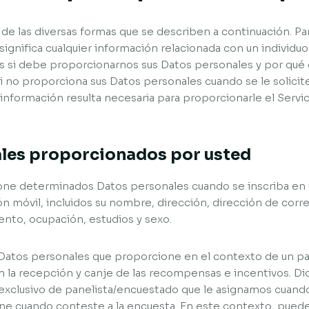
 las diversas formas que se describen a continuación. Para
ignifica cualquier información relacionada con un individuo 
 si debe proporcionarnos sus Datos personales y por qué 
i no proporciona sus Datos personales cuando se le solicit
a información resulta necesaria para proporcionarle el Servi
ales proporcionados por usted
ne determinados Datos personales cuando se inscriba en u
ión móvil, incluidos su nombre, dirección, dirección de cor
ento, ocupación, estudios y sexo.
Datos personales que proporcione en el contexto de un pa
n la recepción y canje de las recompensas e incentivos. Di
exclusivo de panelista/encuestado que le asignamos cuando 
ne cuando conteste a la encuesta. En este contexto, puede