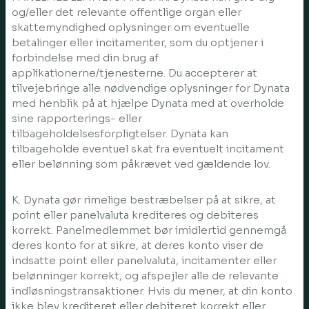
og/eller det relevante offentlige organ eller
skattemyndighed oplysninger om eventuelle
betalinger eller incitamenter, som du optjener i
forbindelse med din brug af
applikationerne/tjenesterne. Du accepterer at
tilvejebringe alle nødvendige oplysninger for Dynata
med henblik på at hjælpe Dynata med at overholde
sine rapporterings- eller
tilbageholdelsesforpligtelser. Dynata kan
tilbageholde eventuel skat fra eventuelt incitament
eller belønning som påkrævet ved gældende lov.
K. Dynata gør rimelige bestræbelser på at sikre, at
point eller panelvaluta krediteres og debiteres
korrekt. Panelmedlemmet bør imidlertid gennemgå
deres konto for at sikre, at deres konto viser de
indsatte point eller panelvaluta, incitamenter eller
belønninger korrekt, og afspejler alle de relevante
indløsningstransaktioner. Hvis du mener, at din konto
ikke blev krediteret eller debiteret korrekt eller