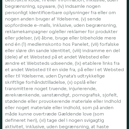
begrænsning, spyware, (iv) indsamle nogen
personligt identificerbare oplysninger fra eller om
nogen anden bruger af Ydelserne, (v) sende
uopfordrede e-mails, inklusive, uden begrænsning,
reklamekampagner og/eller reklamer for produkter
eller ydelser, (vi) åbne, bruge eller bibeholde mere
end én (1) medlemskonto hos Panelet, (vii) forfalske
eller sløre din sande identitet, (viii) indramme en del
(dele) af et Websted på et andet Websted eller
ændre et Websteds udseende, (ix) etablere links fra
et andet Websted til en side fra, på eller i et Websted
eller til Ydelserne, uden Dynata's udtrykkelige
skriftlige forhåndstilladelse, (x) opslå eller
transmittere noget truende, injurierende,
ærekrænkende, uanstændigt, pornografisk, sjofelt,
stødende eller provokerende materiale eller indhold
eller noget materiale eller indhold, som på anden
måde kunne overtræde Gældende love (som
defineret heri), (xi) tage del i nogen svigagtig
aktivitet, inklusive, uden begrænsning, at haste