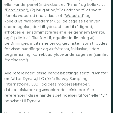
eller -underpanel (individuelt et "
Panel
" og kollektivt
"
Panelerne
"), (2) brug af og/eller adgang til ethvert
Panels websted (individuelt et "
Websted
" og
kollektivt "
Webstederne
"), (3) deltagelse i enhver
undersøgelse, der tilbydes, stilles til rådighed,
afholdes eller administreres af eller gennem Dynata,
og (4) din kvalifikation til, og/eller indløsning af,
belønninger, incitamenter og gevinster, som tilbydes
for visse handlinger og aktiviteter, inklusive, uden
begrænsning, korrekt udfyldte undersøgelser (samlet
"Ydelserne").
Alle referencer i disse handelsbetingelser til "
Dynata
"
omfatter Dynata,LLC (f/k/a Survey Sampling
International, LLC), og dets moderselskaber,
datterselskaber og associerede selskaber. Alle
referencer i disse handelsbetingelser til "
os
" eller "
vi
"
henviser til Dynata.