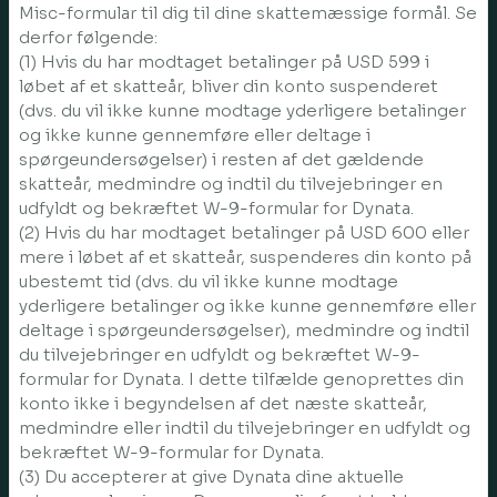
Misc-formular til dig til dine skattemæssige formål. Se
derfor følgende:
(1) Hvis du har modtaget betalinger på USD 599 i
løbet af et skatteår, bliver din konto suspenderet
(dvs. du vil ikke kunne modtage yderligere betalinger
og ikke kunne gennemføre eller deltage i
spørgeundersøgelser) i resten af det gældende
skatteår, medmindre og indtil du tilvejebringer en
udfyldt og bekræftet W-9-formular for Dynata.
(2) Hvis du har modtaget betalinger på USD 600 eller
mere i løbet af et skatteår, suspenderes din konto på
ubestemt tid (dvs. du vil ikke kunne modtage
yderligere betalinger og ikke kunne gennemføre eller
deltage i spørgeundersøgelser), medmindre og indtil
du tilvejebringer en udfyldt og bekræftet W-9-
formular for Dynata. I dette tilfælde genoprettes din
konto ikke i begyndelsen af det næste skatteår,
medmindre eller indtil du tilvejebringer en udfyldt og
bekræftet W-9-formular for Dynata.
(3) Du accepterer at give Dynata dine aktuelle