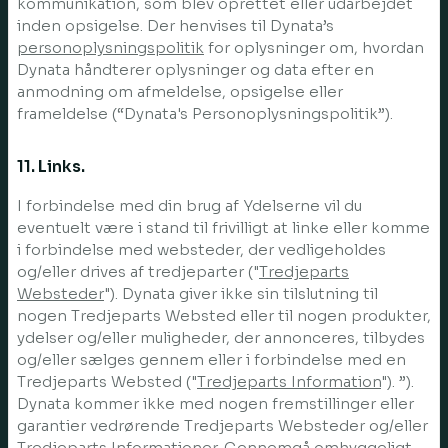
kommunikation, som blev oprettet eller udarbejdet
inden opsigelse. Der henvises til Dynata’s
personoplysningspolitik
for oplysninger om, hvordan
Dynata håndterer oplysninger og data efter en
anmodning om afmeldelse, opsigelse eller
frameldelse (“Dynata's Personoplysningspolitik”).
11. Links.
I forbindelse med din brug af Ydelserne vil du
eventuelt være i stand til frivilligt at linke eller komme
i forbindelse med websteder, der vedligeholdes
og/eller drives af tredjeparter ("
Tredjeparts
Websteder
"). Dynata giver ikke sin tilslutning til
nogen Tredjeparts Websted eller til nogen produkter,
ydelser og/eller muligheder, der annonceres, tilbydes
og/eller sælges gennem eller i forbindelse med en
Tredjeparts Websted ("
Tredjeparts Information
"). ”).
Dynata kommer ikke med nogen fremstillinger eller
garantier vedrørende Tredjeparts Websteder og/eller
Tredjeparts Informationer. Gennemgå omhyggeligt