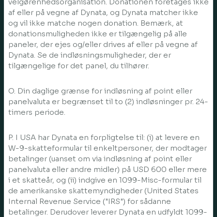
velgørenhedsorganisation. Donationen foretages ikke
af eller på vegne af Dynata, og Dynata matcher ikke
og vil ikke matche nogen donation. Bemærk, at
donationsmuligheden ikke er tilgængelig på alle
paneler, der ejes og/eller drives af eller på vegne af
Dynata. Se de indløsningsmuligheder, der er
tilgængelige for det panel, du tilhører.
O. Din daglige grænse for indløsning af point eller
panelvaluta er begrænset til to (2) indløsninger pr. 24-
timers periode.
P. I USA har Dynata en forpligtelse til: (i) at levere en
W-9-skatteformular til enkeltpersoner, der modtager
betalinger (uanset om via indløsning af point eller
panelvaluta eller andre midler) på USD 600 eller mere
i et skatteår, og (ii) indgive en 1099-Misc-formular til
de amerikanske skattemyndigheder (United States
Internal Revenue Service ("IRS") for sådanne
betalinger. Derudover leverer Dynata en udfyldt 1099-