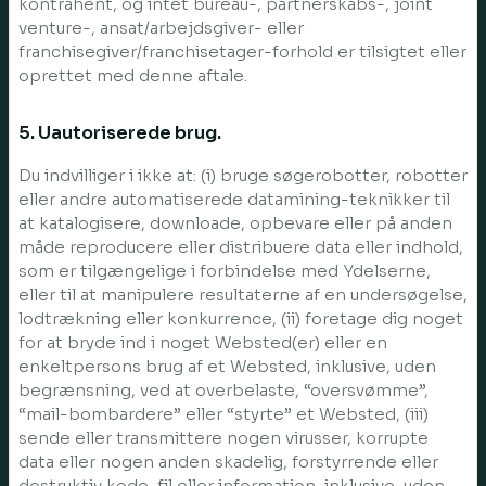
kontrahent, og intet bureau-, partnerskabs-, joint
venture-, ansat/arbejdsgiver- eller
franchisegiver/franchisetager-forhold er tilsigtet eller
oprettet med denne aftale.
5. Uautoriserede brug.
Du indvilliger i ikke at: (i) bruge søgerobotter, robotter
eller andre automatiserede datamining-teknikker til
at katalogisere, downloade, opbevare eller på anden
måde reproducere eller distribuere data eller indhold,
som er tilgængelige i forbindelse med Ydelserne,
eller til at manipulere resultaterne af en undersøgelse,
lodtrækning eller konkurrence, (ii) foretage dig noget
for at bryde ind i noget Websted(er) eller en
enkeltpersons brug af et Websted, inklusive, uden
begrænsning, ved at overbelaste, “oversvømme”,
“mail-bombardere” eller “styrte” et Websted, (iii)
sende eller transmittere nogen virusser, korrupte
data eller nogen anden skadelig, forstyrrende eller
destruktiv kode, fil eller information, inklusive, uden