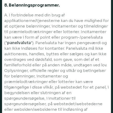
8. Belønningsprogrammer.
A. I forbindelse med din brug af
applikationerne/tjenesterne kan du have mulighed for
at optjene belønninger, incitamenter og tilmeldinger
til præmielodtrækninger eller lotterier. Incitamenter
kan være i form af point eller program-/panelvaluta
("
panelvaluta
"). Panelvaluta har ingen pengeværdi og
kan ikke indløses for kontanter. Panelvaluta må ikke
auktioneres, handles, byttes eller sælges og kan ikke
overdrages ved dødsfald, som gave, som del af et
familieforhold eller på anden måde, undtagen ved lov.
Oplysninger, officielle regler og vilkår og betingelser
for belønninger, incitamenter og
præmielodtrækninger eller lotterier kan være
tilgængelige i disse vilkår, på webstedet for et panel, i
begyndelsen eller slutningen af en
spørgeundersøgelse, i invitationer til
spørgeundersøgelser, på webstedet/webstederne
eller websiden/websiderne til indløsning af