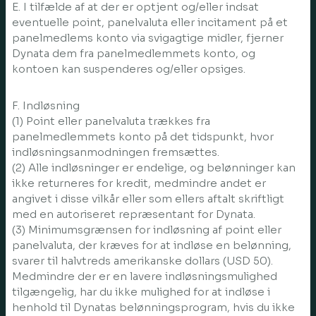
E. I tilfælde af at der er optjent og/eller indsat
eventuelle point, panelvaluta eller incitament på et
panelmedlems konto via svigagtige midler, fjerner
Dynata dem fra panelmedlemmets konto, og
kontoen kan suspenderes og/eller opsiges.
F. Indløsning
(1) Point eller panelvaluta trækkes fra
panelmedlemmets konto på det tidspunkt, hvor
indløsningsanmodningen fremsættes.
(2) Alle indløsninger er endelige, og belønninger kan
ikke returneres for kredit, medmindre andet er
angivet i disse vilkår eller som ellers aftalt skriftligt
med en autoriseret repræsentant for Dynata.
(3) Minimumsgrænsen for indløsning af point eller
panelvaluta, der kræves for at indløse en belønning,
svarer til halvtreds amerikanske dollars (USD 50).
Medmindre der er en lavere indløsningsmulighed
tilgængelig, har du ikke mulighed for at indløse i
henhold til Dynatas belønningsprogram, hvis du ikke