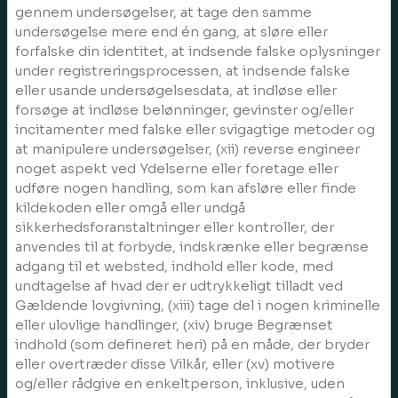
gennem undersøgelser, at tage den samme
undersøgelse mere end én gang, at sløre eller
forfalske din identitet, at indsende falske oplysninger
under registreringsprocessen, at indsende falske
eller usande undersøgelsesdata, at indløse eller
forsøge at indløse belønninger, gevinster og/eller
incitamenter med falske eller svigagtige metoder og
at manipulere undersøgelser, (xii) reverse engineer
noget aspekt ved Ydelserne eller foretage eller
udføre nogen handling, som kan afsløre eller finde
kildekoden eller omgå eller undgå
sikkerhedsforanstaltninger eller kontroller, der
anvendes til at forbyde, indskrænke eller begrænse
adgang til et websted, indhold eller kode, med
undtagelse af hvad der er udtrykkeligt tilladt ved
Gældende lovgivning, (xiii) tage del i nogen kriminelle
eller ulovlige handlinger, (xiv) bruge Begrænset
indhold (som defineret heri) på en måde, der bryder
eller overtræder disse Vilkår, eller (xv) motivere
og/eller rådgive en enkeltperson, inklusive, uden