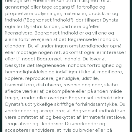
deltagelse i Ydelserne kan du få mulighed for at
gennemgå eller tage adgang til fortrolige og
proprietære oplysninger, materialer, produkter og
indhold ("
Begrænset indhold
"), der tilhører Dynata
og/eller Dynata's kunder, partnere og/eller
licensgivere. Begrænset indhold er og vil ene og
alene forblive ejeren af det Begrænsede Indholds
ejendom. Du vil under ingen omstændigheder opnå
eller modtage nogen ret, adkomst og/eller interesse i
eller til noget Begrænset indhold. Du lover at
beskytte det Begrænsede Indholds fortrolighed og
hemmeligholdelse og indvilliger i ikke at modificere,
kopiere, reproducere, genudgive, udstille,
transmittere, distribuere, reverse engineer, skabe
afledte værker af, dekompilere eller på anden måde
bruge, ændre eller overføre Begrænset indhold uden
Dynata's udtrykkelige skriftlige forhåndssamtykke. Du
anerkender og accepterer, at Begrænset indhold kan
være omfattet af, og beskyttet af, immaterialretslove,
-regulativer og -kodekser. Du anerkender og
accepterer endvidere, at hvis du bryder eller på