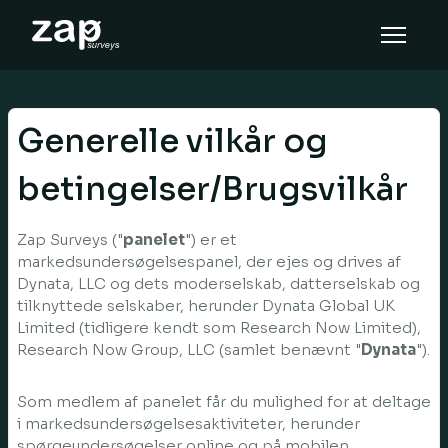
Cara kerja
Bantuan
Generelle vilkår og
ID
betingelser/Brugsvilkår
Zap Surveys ("
panelet
") er et
markedsundersøgelsespanel, der ejes og drives af
Dynata, LLC og dets moderselskab, datterselskab og
tilknyttede selskaber, herunder Dynata Global UK
Limited (tidligere kendt som Research Now Limited),
Research Now Group, LLC (samlet benævnt "
Dynata
").
Som medlem af panelet får du mulighed for at deltage
i markedsundersøgelsesaktiviteter, herunder
spørgeundersøgelser online og på mobilen,