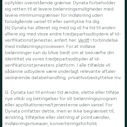
opfylder ovenstående grænse. Dynata forbeholder
sig retten til at levere belønningsmuligheder med
lavere minimumsgrænser for indløsning uden
forudgående varsel til eller samtykke fra dig.
(4) Dynata har allieret sig med og vil fra tid til anden
alliere sig med visse andre tredjepartsudbydere af id-
verifikationstjenester, anført her:
Veriff
i forbindelse
med indløsningsprocessen. For at indløse
belønninger kan du blive bedt om at bekræfte din
identitet via vores tredjepartsudbyder af id-
verifikationstjenesters platform. I alle tilfælde vil
sådanne udbydere være underlagt relevante aftaler
vedrørende databehandling, privatlivsbeskyttelse mv.
G. Dynata kan til enhver tid ændre, slette eller tilføje
nye vilkår og betingelser for sit belønningsprogram
eller applikationerne/tjenesterne uden varsel. For
Dynata omfatter dette, men er ikke begrænset til,
ændring, tilføjelse eller sletning af pointværdier,
indløsningsniveauer, konverteringsforhold,