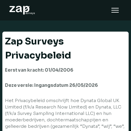
Cara kerja
Bantuan
Zap Surveys
ID
Privacybeleid
Eerst van kracht: 01/04/2006
Deze versie: Ingangsdatum
26/05/2026
Het Privacybeleid omschrijft hoe Dynata Global UK
Limited (f/k/a Research Now Limited) en Dynata, LLC
(f/k/a Survey Sampling International LLC) en hun
moederbedrijven, dochtermaatschappijen en
gelieerde bedrijven (gezamenlijk “Dynata”, “wij”, “we”,