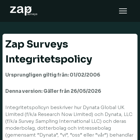
Miten se toimii
Tuki
Zap Surveys
FI
Integritetspolicy
Ursprungligen giltig från: 01/02/2006
Denna version: Gäller från 26/05/2026
Integritetspolicyn beskriver hur Dynata Global UK
Limited (f/k/a Research Now Limited) och Dynata, LLC
(f/k/a Survey Sampling International LLC) och deras
moderbolag, dotterbolag och intressebolag
(gemensamt ”Dynata”, ”vi”, ”oss” eller ”vår”) behandlar