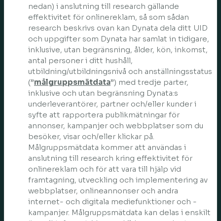
nedan) i anslutning till research gällande
effektivitet för onlinereklam, så som sådan
research beskrivs ovan kan Dynata dela ditt UID
och uppgifter som Dynata har samlat in tidigare,
inklusive, utan begränsning, ålder, kön, inkomst,
antal personer i ditt hushåll,
utbildning/utbildningsnivå och anställningsstatus
(”
målgruppsmätdata
”) med tredje parter,
inklusive och utan begränsning Dynata:s
underleverantörer, partner och/eller kunder i
syfte att rapportera publikmätningar för
annonser, kampanjer och webbplatser som du
besöker, visar och/eller klickar på.
Målgruppsmätdata kommer att användas i
anslutning till research kring effektivitet för
onlinereklam och för att vara till hjälp vid
framtagning, utveckling och implementering av
webbplatser, onlineannonser och andra
internet- och digitala mediefunktioner och -
kampanjer. Målgruppsmätdata kan delas i enskilt