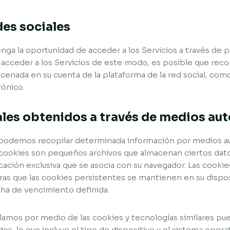
des sociales
nga la oportunidad de acceder a los Servicios a través de 
a acceder a los Servicios de este modo, es posible que re
cenada en su cuenta de la plataforma de la red social, como
rónico.
ales obtenidos a través de medios au
o, podemos recopilar determinada información por medios 
s cookies son pequeños archivos que almacenan ciertos datos
icación exclusiva que se asocia con su navegador. Las cook
tras que las cookies persistentes se mantienen en su dispos
cha de vencimiento definida.
lamos por medio de las cookies y tecnologías similares pue
es, lo que incluye el tipo de dispositivo y el sistema opera