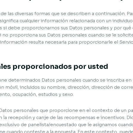
 las diversas formas que se describen a continuación. Para
ignifica cualquier información relacionada con un individuo 
 si debe proporcionarnos sus Datos personales y por qué 
i no proporciona sus Datos personales cuando se le solicit
a información resulta necesaria para proporcionarle el Servi
ales proporcionados por usted
ne determinados Datos personales cuando se inscriba en u
ión móvil, incluidos su nombre, dirección, dirección de cor
ento, ocupación, estudios y sexo.
Datos personales que proporcione en el contexto de un pa
n la recepción y canje de las recompensas e incentivos. Di
exclusivo de panelista/encuestado que le asignamos cuando 
ne cuando conteste a la encuesta. En este contexto, puede