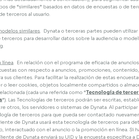
rupos de “similares” basados en datos de encuestas o de ter
de terceros al usuario.
modelos similares
. Dynata o terceras partes pueden utilizar
e terceros para desarrollar datos sobre la audiencia o mode
g.
 línea
. En relación con el programa de eficacia de anuncios 
ncuestas con respecto a anuncios, promociones, contenido
sus clientes. Para facilitar la realización de estas encuesta
er o leer cookies, objetos localmente compartidos o almace
relacionada (cada una referida como “
Tecnología de terce
s
”). Las Tecnologías de terceros podrán ser escritas, establ
tre otros, los servidores o sistemas de Dynata. Al participa
ogía de terceros para que pueda ser contactado nuevamente
liente de Dynata usará esta tecnología de terceros para det
, interactuado con el anuncio o la promoción en línea. Si h
cliente de Dynata enviará su UID y la encuesta específica a 