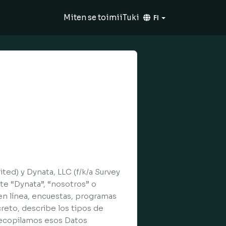
Miten se toimii
Tuki
FI
ted) y Dynata, LLC (f/k/a Survey
nte “Dynata”, “nosotros” o
en línea, encuestas, programas
reto, describe los tipos de
 recopilamos esos Datos