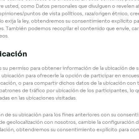
e usted, como Datos personales que divulguen o revelen a
opiniones/puntos de vista políticos, raza/origen étnico, cree
o lo exija la ley, obtendremos su consentimiento explícito 
s. También podemos recopilar el contenido que envíe, cargue
eos.
bicación
s su permiso para obtener información de la ubicación de 
 la ubicación para ofrecerle la opción de participar en encu
cación, o para compartir dichos datos de la ubicación con 
trones de tráfico por ubicación de los participantes, lo qu
as en las ubicaciones visitadas.
n de su ubicación para los fines anteriores con su consenti
de geolocalización con nosotros, cambie la configuración de
islación, obtendremos su consentimiento explícito para com