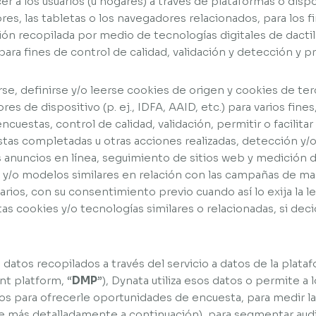
r a los usuarios (u hogares) a través de plataformas o disp
res, las tabletas o los navegadores relacionados, para los fi
ión recopilada por medio de tecnologías digitales de dacti
para fines de control de calidad, validación y detección y p
se, definirse y/o leerse cookies de origen y cookies de te
res de dispositivo (p. ej., IDFA, AAID, etc.) para varios fine
cuestas, control de calidad, validación, permitir o facilitar
tas completadas u otras acciones realizadas, detección y/
s anuncios en línea, seguimiento de sitios web y medición d
 y/o modelos similares en relación con las campañas de mark
arios, con su consentimiento previo cuando así lo exija la le
as cookies y/o tecnologías similares o relacionadas, si dec
datos recopilados a través del servicio a datos de la plat
t platform, “
DMP
”), Dynata utiliza esos datos o permite a 
os para ofrecerle oportunidades de encuesta, para medir la 
be más detalladamente a continuación), para segmentar aud