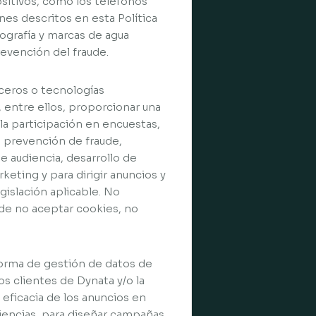
ositivos, como los teléfonos
nes descritos en esta Política
lografía y marcas de agua
revención del fraude.
rceros o tecnologías
s, entre ellos, proporcionar una
 la participación en encuestas,
o prevención de fraude,
e audiencia, desarrollo de
eting y para dirigir anuncios y
gislación aplicable. No
ide no aceptar cookies, no
aforma de gestión de datos de
los clientes de Dynata y/o la
eficacia de los anuncios en
iencias, para diseñar campañas