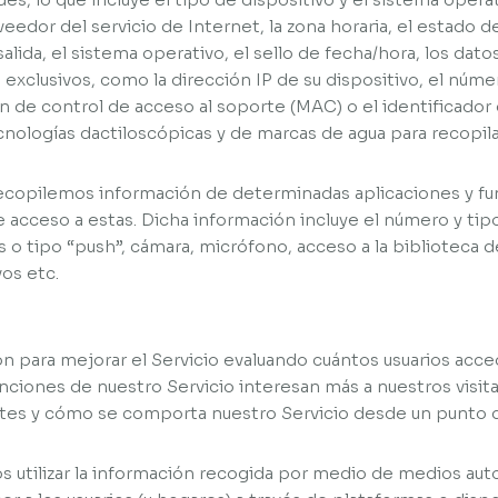
oveedor del servicio de Internet, la zona horaria, el estado d
alida, el sistema operativo, el sello de fecha/hora, los dato
exclusivos, como la dirección IP de su dispositivo, el núme
ión de control de acceso al soporte (MAC) o el identificado
nologías dactiloscópicas y de marcas de agua para recopilar
ecopilemos información de determinadas aplicaciones y fun
 acceso a estas. Dicha información incluye el número y tipo
 o tipo “push”, cámara, micrófono, acceso a la biblioteca d
vos etc.
n para mejorar el Servicio evaluando cuántos usuarios accede
nciones de nuestro Servicio interesan más a nuestros visita
ntes y cómo se comporta nuestro Servicio desde un punto d
 utilizar la información recogida por medio de medios aut