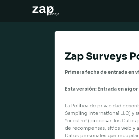
Miten se toimii
Tuki
FI
Zap Surveys Po
Primera fecha de entrada en 
Esta versión: Entrada en vigo
La Política de privacidad descr
Sampling International LLC) y s
“nuestro”) procesan los Datos 
de recompensas, sitios web y ap
Datos personales que recopilam