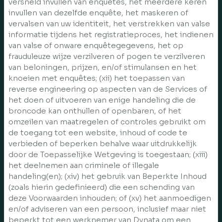
versneld invullen van enquêtes, het meerdere keren
invullen van dezelfde enquête, het maskeren of
vervalsen van uw identiteit, het verstrekken van valse
informatie tijdens het registratieproces, het indienen
van valse of onware enquêtegegevens, het op
frauduleuze wijze verzilveren of pogen te verzilveren
van beloningen, prijzen, en/of stimulansen en het
knoeien met enquêtes; (xii) het toepassen van
reverse engineering op aspecten van de Services of
het doen of uitvoeren van enige handeling die de
broncode kan onthullen of openbaren, of het
omzeilen van maatregelen of controles gebruikt om
de toegang tot een website, inhoud of code te
verbieden of beperken behalve waar uitdrukkelijk
door de Toepasselijke Wetgeving is toegestaan; (xiii)
het deelnemen aan criminele of illegale
handeling(en); (xiv) het gebruik van Beperkte Inhoud
(zoals hierin gedefinieerd) die een schending van
deze Voorwaarden inhouden; of (xv) het aanmoedigen
en/of adviseren van een persoon, inclusief maar niet
beperkt tot een werknemer van Dynata om een