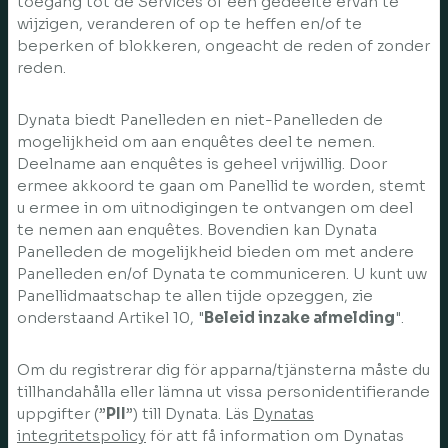
toegang tot de Services of een gedeelte ervan te
wijzigen, veranderen of op te heffen en/of te
beperken of blokkeren, ongeacht de reden of zonder
reden.
Dynata biedt Panelleden en niet-Panelleden de
mogelijkheid om aan enquêtes deel te nemen.
Deelname aan enquêtes is geheel vrijwillig. Door
ermee akkoord te gaan om Panellid te worden, stemt
u ermee in om uitnodigingen te ontvangen om deel
te nemen aan enquêtes. Bovendien kan Dynata
Panelleden de mogelijkheid bieden om met andere
Panelleden en/of Dynata te communiceren. U kunt uw
Panellidmaatschap te allen tijde opzeggen, zie
onderstaand Artikel 10, "
Beleid inzake afmelding
".
Om du registrerar dig för apparna/tjänsterna måste du
tillhandahålla eller lämna ut vissa personidentifierande
uppgifter (”
PII
”) till Dynata. Läs
Dynatas
integritetspolicy
för att få information om Dynatas