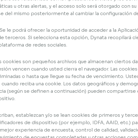
ticas u otras alertas, y el acceso solo será otorgado con su
se del mismo posteriormente al cambiar la configuración de
 Se le podrá ofrecer la oportunidad de acceder a la Aplicaci
e terceros. Si selecciona esta opción, Dynata recopilará ci
plataforma de redes sociales.
as cookies son pequeños archivos que almacenan ciertos da
esión vencen cuando usted cierra el navegador. Las cooki
liminadas o hasta que llegue su fecha de vencimiento. Uste
e cuando reciba una cookie. Los datos geográficos y demogr
cia (según se definen a continuación) pueden compartirse 
sitivo.
riban, establezcan y/o se lean cookies de primeros y terce
tificadores de dispositivo (por ejemplo, IDFA, AAID, etc.) p
 mejor experiencia de encuesta, control de calidad, validación
eguimiento de encuestas completadas u otras acciones com