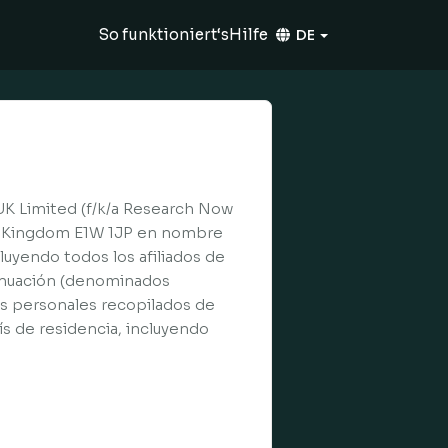
So funktioniert‘s
Hilfe
DE
 UK Limited (f/k/a Research Now
ed Kingdom E1W 1JP en nombre
luyendo todos los afiliados de
tinuación (denominados
os personales recopilados de
ís de residencia, incluyendo