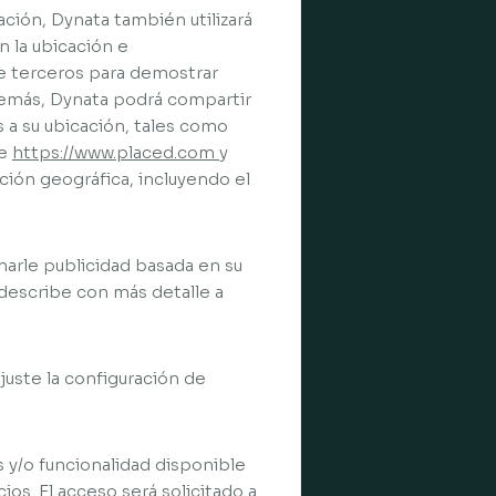
ción, Dynata también utilizará
n la ubicación e
e terceros para demostrar
Además, Dynata podrá compartir
 a su ubicación, tales como
te
https://www.placed.com
y
ción geográfica, incluyendo el
onarle publicidad basada en su
e describe con más detalle a
juste la configuración de
es y/o funcionalidad disponible
cios. El acceso será solicitado a