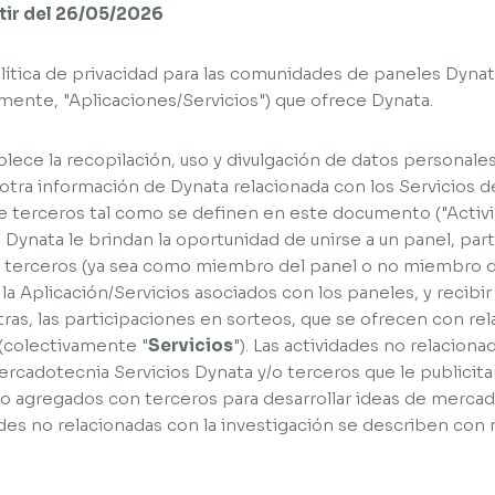
rtir del 26/05/2026
ítica de privacidad para las comunidades de paneles Dynata
mente, "Aplicaciones/Servicios") que ofrece Dynata.
ablece la recopilación, uso y divulgación de datos personal
y otra información de Dynata relacionada con los Servicios 
de terceros tal como se definen en este documento ("Activi
e Dynata le brindan la oportunidad de unirse a un panel, par
 terceros (ya sea como miembro del panel o no miembro del
 la Aplicación/Servicios asociados con los paneles, y recib
tras, las participaciones en sorteos, que se ofrecen con re
 (colectivamente "
Servicios
"). Las actividades no relaciona
ercadotecnia Servicios Dynata y/o terceros que le publicit
 y/o agregados con terceros para desarrollar ideas de merc
ades no relacionadas con la investigación se describen con 