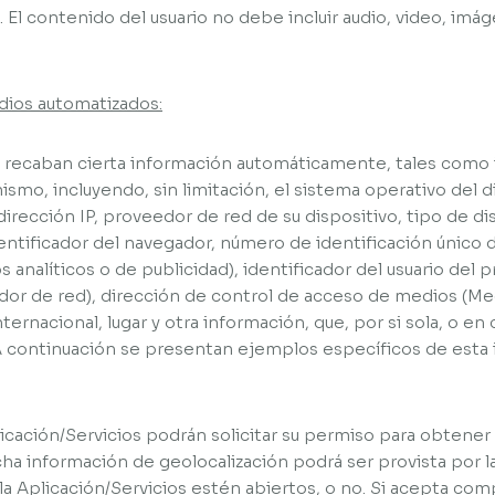
 El contenido del usuario no debe incluir audio, video, imág
dios automatizados:
n recaban cierta información automáticamente, tales como
smo, incluyendo, sin limitación, el sistema operativo del di
dirección IP, proveedor de red de su dispositivo, tipo de di
dentificador del navegador, número de identificación único d
s analíticos o de publicidad), identificador del usuario del
dor de red), dirección de control de acceso de medios (Me
ternacional, lugar y otra información, que, por si sola, o en
. A continuación se presentan ejemplos específicos de esta 
plicación/Servicios podrán solicitar su permiso para obtene
icha información de geolocalización podrá ser provista por l
a Aplicación/Servicios estén abiertos, o no. Si acepta com