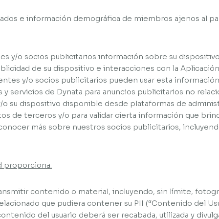
icados e información demográfica de miembros ajenos al pan
es y/o socios publicitarios información sobre su dispositivo
ublicidad de su dispositivo e interacciones con la Aplicació
entes y/o socios publicitarios pueden usar esta información
y servicios de Dynata para anuncios publicitarios no relacio
y/o su dispositivo disponible desde plataformas de adminis
s de terceros y/o para validar cierta información que brin
a conocer más sobre nuestros socios publicitarios, incluyend
d proporciona.
nsmitir contenido o material, incluyendo, sin límite, fotogra
elacionado que pudiera contener su PII (“Contenido del Usua
 contenido del usuario deberá ser recabada, utilizada y divul