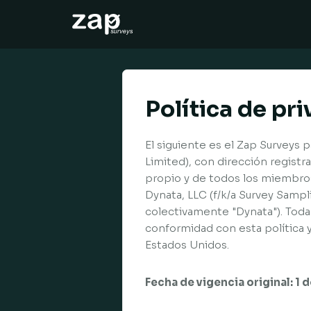
So funktioniert‘s
Hilfe
Política de pr
DE
El siguiente es el Zap Surveys 
Limited), con dirección regis
propio y de todos los miembros
Dynata, LLC (f/k/a Survey Samp
colectivamente "Dynata"). Toda
conformidad con esta política 
Estados Unidos.
Fecha de vigencia original: 1