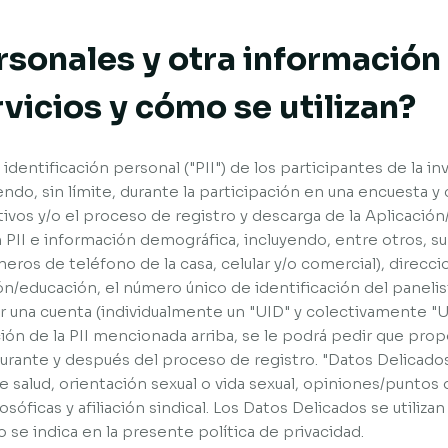
sonales y otra información
vicios y cómo se utilizan?
identificación personal ("PII") de los participantes de la i
endo, sin límite, durante la participación en una encuesta y 
os y/o el proceso de registro y descarga de la Aplicación/S
 PII e información demográfica, incluyendo, entre otros, 
eros de teléfono de la casa, celular y/o comercial), direcc
n/educación, el número único de identificación del panel
 una cuenta (individualmente un "UID" y colectivamente "UI
ión de la PII mencionada arriba, se le podrá pedir que pro
urante y después del proceso de registro. "Datos Delicados" 
salud, orientación sexual o vida sexual, opiniones/puntos de
losóficas y afiliación sindical. Los Datos Delicados se utiliz
se indica en la presente política de privacidad.