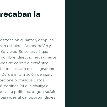
 recaban la
nvestigación durante y después
con relación a la recepción y
ervicios. Se solicitará que
su nombre, direcciones, números
iones de correo electrónico,
ista/encuestado que asignamos
Ds"), e información de raza y
porcione o divulgue Datos
significa PII que divulga o
 vista políticos, origen racial/
an para identificar oportunidades