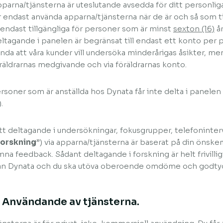
parna/tjänsterna är uteslutande avsedda för ditt personlig
r endast använda apparna/tjänsterna när de är och så som t
 endast tillgängliga för personer som är minst
sexton (16)
år
ltagande i panelen är begränsat till endast ett konto per 
nda att våra kunder vill undersöka minderårigas åsikter, m
räldrarnas medgivande och via föräldrarnas konto.
rsoner som är anställda hos Dynata får inte delta i panelen 
.
tt deltagande i undersökningar, fokusgrupper, telefoninter
forskning
”) via apparna/tjänsterna är baserat på din önske
mna feedback. Sådant deltagande i forskning är helt frivilligt
ån Dynata och du ska utöva oberoende omdöme och godtyc
. Användande av tjänsterna.