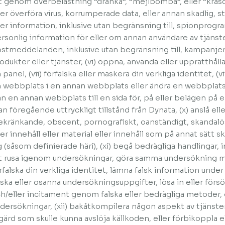
t genom överbelastning ”dränka”, ”mejlbomba”, eller ”krasch
ler överföra virus, korrumperade data, eller annan skadlig, st
ler information, inklusive utan begränsning till, spionprogram
rsonlig information för eller om annan användare av tjänst
stmeddelanden, inklusive utan begränsning till, kampanjer
odukter eller tjänster, (vi) öppna, använda eller upprätthål
 panel, (vii) förfalska eller maskera din verkliga identitet, (vii
 webbplats i en annan webbplats eller ändra en webbplats 
ån en annan webbplats till en sida för, på eller belägen på e
an föregående uttryckligt tillstånd från Dynata, (x) anslå el
ekränkande, obscent, pornografiskt, oanständigt, skandalö
ler innehåll eller material eller innehåll som på annat sätt 
g (såsom definierade häri), (xi) begå bedrägliga handlingar, i
t rusa igenom undersökningar, göra samma undersökning m
rfalska din verkliga identitet, lämna falsk information und
lska eller osanna undersökningsuppgifter, lösa in eller försök
h/eller incitament genom falska eller bedrägliga metoder,
dersökningar, (xii) bakåtkompilera någon aspekt av tjänstern
gärd som skulle kunna avslöja källkoden, eller förbikoppla e