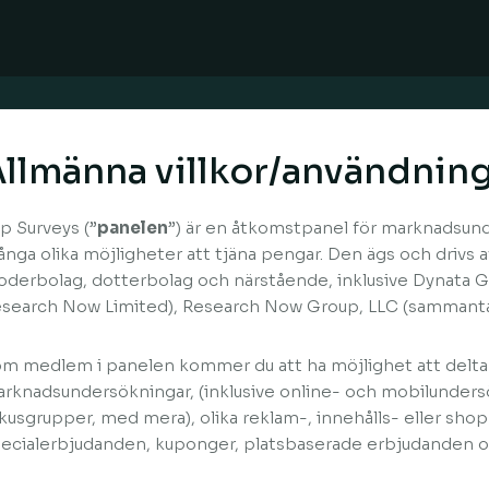
llmänna villkor/användning
p Surveys (”
panelen
”) är en åtkomstpanel för marknadsun
nga olika möjligheter att tjäna pengar. Den ägs och drivs 
derbolag, dotterbolag och närstående, inklusive Dynata Gl
search Now Limited), Research Now Group, LLC (sammant
m medlem i panelen kommer du att ha möjlighet att delta 
rknadsundersökningar, (inklusive online- och mobilunders
kusgrupper, med mera), olika reklam-, innehålls- eller sho
ecialerbjudanden, kuponger, platsbaserade erbjudanden o