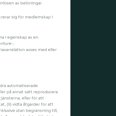
nlösen av belöningar.
rerar sig för medlemskap i
erna i egenskap av en
enture-,
havarrelation avses med eller
 andra automatiserade
ller på annat sätt reproducera
jänsterna, eller för att
, (ii) vidta åtgärder för att
klusive utan begränsning till,