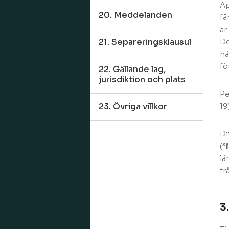
Ap
20. Meddelanden
få
är
21. Separeringsklausul
De
hä
fö
22. Gällande lag,
jurisdiktion och plats
Pe
23. Övriga villkor
19)
Di
(”
lä
fr
3