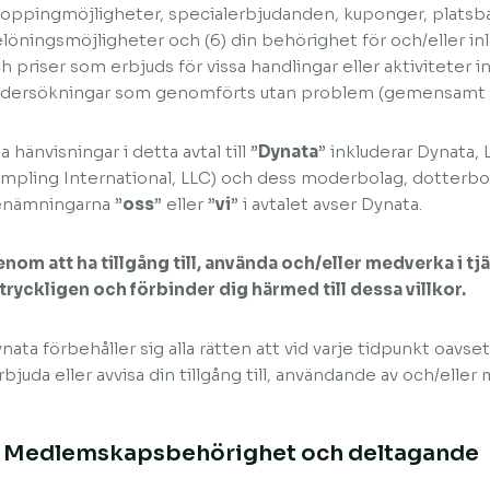
oppingmöjligheter, specialerbjudanden, kuponger, platsb
löningsmöjligheter och (6) din behörighet för och/eller in
h priser som erbjuds för vissa handlingar eller aktiviteter in
dersökningar som genomförts utan problem (gemensamt k
la hänvisningar i detta avtal till ”
Dynata
” inkluderar Dynata,
mpling International, LLC) och dess moderbolag, dotterbo
nämningarna ”
oss
” eller ”
vi
” i avtalet avser Dynata.
nom att ha tillgång till, använda och/eller medverka i 
tryckligen och förbinder dig härmed till dessa villkor.
nata förbehåller sig alla rätten att vid varje tidpunkt oavse
rbjuda eller avvisa din tillgång till, användande av och/eller
. Medlemskapsbehörighet och deltagande