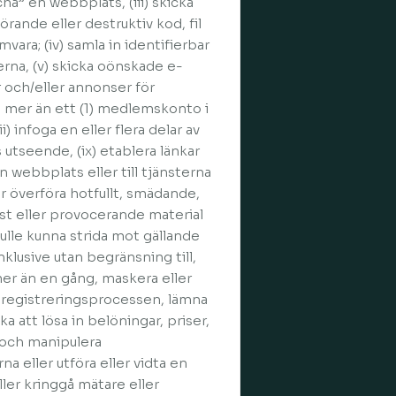
a” en webbplats, (iii) skicka
örande eller destruktiv kod, fil
vara; (iv) samla in identifierbar
erna, (v) skicka oönskade e-
 och/eller annonser för
la mer än ett (1) medlemskonto i
i) infoga en eller flera delar av
utseende, (ix) etablera länkar
n webbplats eller till tjänsterna
ler överföra hotfullt, smädande,
st eller provocerande material
skulle kunna strida mot gällande
nklusive utan begränsning till,
er än en gång, maskera eller
er registreringsprocessen, lämna
a att lösa in belöningar, priser,
 och manipulera
a eller utföra eller vidta en
ller kringgå mätare eller