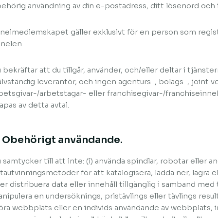
ehörig användning av din e-postadress, ditt lösenord och i
nelmedlemskapet gäller exklusivt för en person som regist
nelen.
 bekräftar att du tillgår, använder, och/eller deltar i tjänst
älvständig leverantör, och ingen agenturs-, bolags-, joint v
betsgivar-/arbetstagar- eller franchisegivar-/franchiseinne
apas av detta avtal.
. Obehörigt användande.
 samtycker till att inte: (i) använda spindlar, robotar eller
tautvinningsmetoder för att katalogisera, ladda ner, lagra e
ler distribuera data eller innehåll tillgänglig i samband med t
nipulera en undersöknings, pristävlings eller tävlings resultat
öra webbplats eller en individs användande av webbplats, in