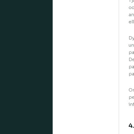
Tj
oc
an
el
Dy
un
pa
De
pa
pa
Om
pe
in
4