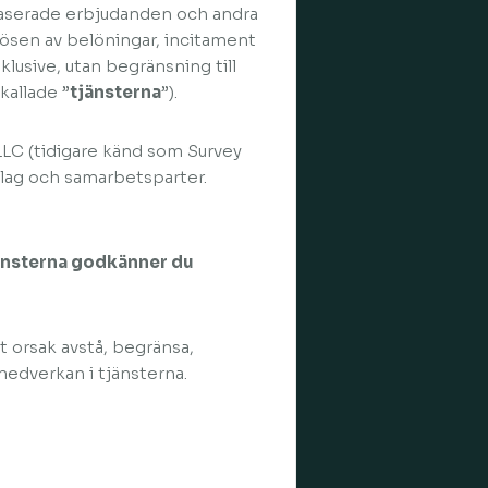
aserade erbjudanden och andra
lösen av belöningar, incitament
klusive, utan begränsning till
allade ”
tjänsterna
”).
 LLC (tidigare känd som Survey
lag och samarbetsparter.
tjänsterna godkänner du
tt orsak avstå, begränsa,
 medverkan i tjänsterna.