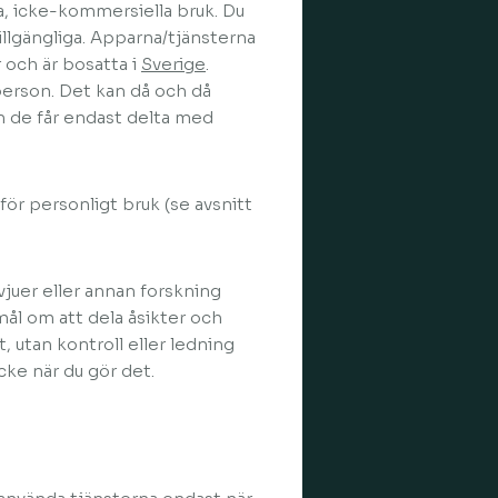
a, icke-kommersiella bruk. Du
illgängliga. Apparna/tjänsterna
 och är bosatta i
Sverige
.
person. Det kan då och då
en de får endast delta med
för personligt bruk (se avsnitt
vjuer eller annan forskning
mål om att dela åsikter och
, utan kontroll eller ledning
ke när du gör det.