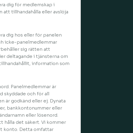
rera dig för medlemskap i
t tillhandahålla eller avslöja
a dig hos eller för panelen
 och icke-panelmedlemmar
behåller sig rätten att
ller deltagande i tjänsterna om
 tillhandahållit, information som
nord. Panelmedlemmar är
d skyddade och för all
 är godkänd eller ej. Dynata
mer, bankkontonummer eller
ändarnamn eller lösenord.
att hålla det säkert. Vi kommer
tt konto. Detta omfattar