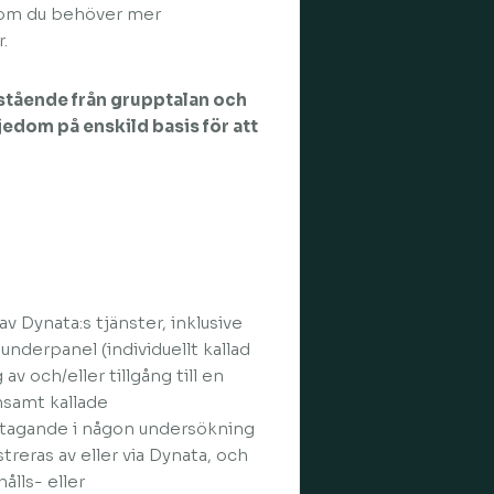
om du behöver mer
.
vstående från grupptalan och
jedom på enskild basis för att
av Dynata:s tjänster, inklusive
underpanel (individuellt kallad
 av och/eller tillgång till en
samt kallade
deltagande i någon undersökning
treras av eller via Dynata, och
ålls- eller