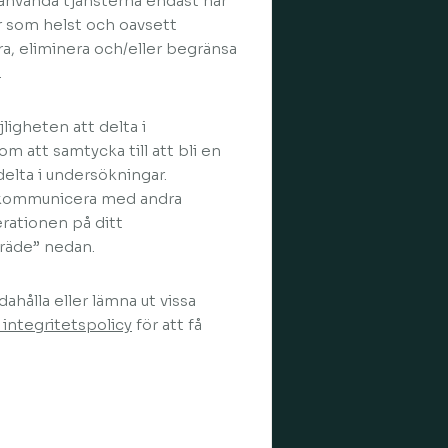
 använda tjänsterna endast när
är som helst och oavsett
a, eliminera och/eller begränsa
.
gheten att delta i
m att samtycka till att bli en
elta i undersökningar.
 kommunicera med andra
rationen på ditt
träde” nedan.
ahålla eller lämna ut vissa
 integritetspolicy
för att få