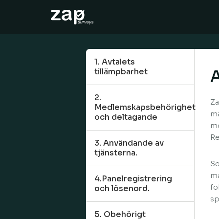
Sådan virker det
Hjælp
1. Avtalets
tillämpbarhet
A
DA
2.
Za
Medlemskapsbehörighet
må
och deltagande
mo
Re
3. Användande av
tjänsterna.
So
ma
4.Panelregistrering
fo
och lösenord.
sp
5. Obehörigt