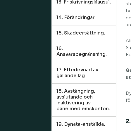
13. Friskrivningsklausul.
sh
be
14. Förändringar.
oc
un
15. Skadeersättning.
Al
Sa
16.
Ansvarsbegränsning.
Be
17. Efterlevnad av
Ge
gällande lag
ut
18. Avstängning,
Dy
avslutande och
fö
inaktivering av
panelmedlemskonton.
2
19. Dynata-anställda.