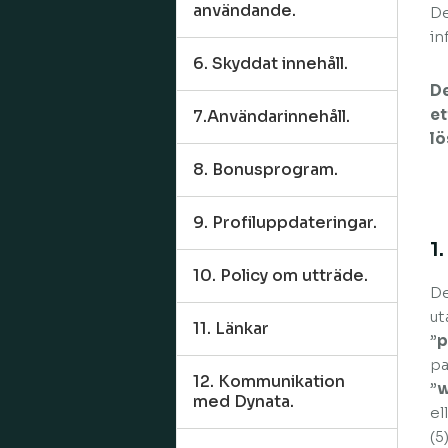
användande.
De
in
6. Skyddat innehåll.
De
et
7.Användarinnehåll.
lö
8. Bonusprogram.
9. Profiluppdateringar.
1
10. Policy om utträde.
De
ut
11. Länkar
”
p
pa
12. Kommunikation
”
w
med Dynata.
el
(5