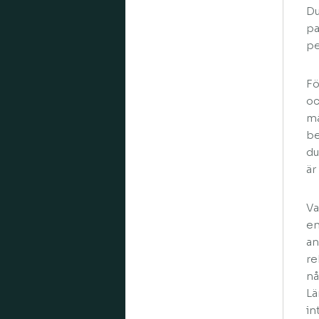
Du
pa
pe
Fö
oc
må
be
du
är
Va
en
an
re
nå
Lä
in