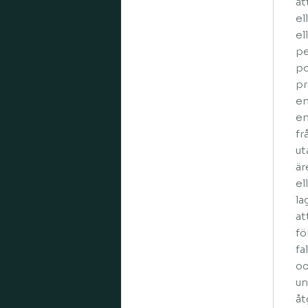
at
el
el
pe
po
pr
en
en
fr
ut
är
el
la
at
fö
fa
oc
un
åt