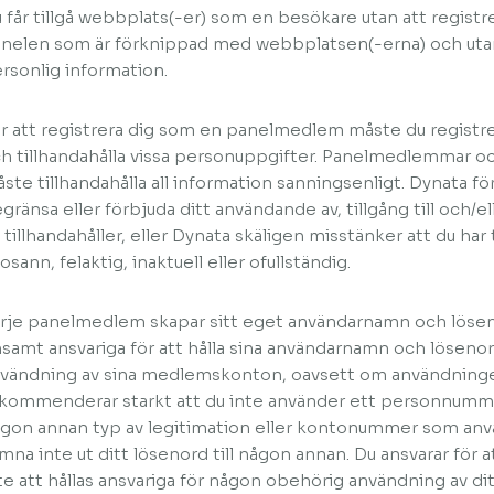
 får tillgå webbplats(-er) som en besökare utan att regist
nelen som är förknippad med webbplatsen(-erna) och utan at
rsonlig information.
r att registrera dig som en panelmedlem måste du registrer
h tillhandahålla vissa personuppgifter. Panelmedlemmar
ste tillhandahålla all information sanningsenligt. Dynata för
gränsa eller förbjuda ditt användande av, tillgång till och/e
 tillhandahåller, eller Dynata skäligen misstänker att du har
 osann, felaktig, inaktuell eller ofullständig.
rje panelmedlem skapar sitt eget användarnamn och löse
samt ansvariga för att hålla sina användarnamn och lösenor
vändning av sina medlemskonton, oavsett om användningen
kommenderar starkt att du inte använder ett personnum
gon annan typ av legitimation eller kontonummer som anv
mna inte ut ditt lösenord till någon annan. Du ansvarar för 
te att hållas ansvariga för någon obehörig användning av di