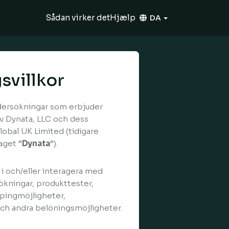
Sådan virker det
Hjælp
DA
svillkor
dersökningar som erbjuder
av Dynata, LLC och dess
obal UK Limited (tidigare
aget ”
Dynata
”).
i och/eller interagera med
ökningar, produkttester,
ppingmöjligheter,
ch andra belöningsmöjligheter.