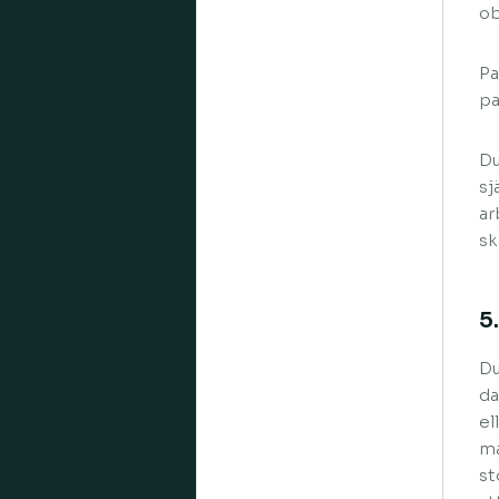
ob
Pa
pa
Du
sj
ar
sk
5
Du
da
el
ma
st