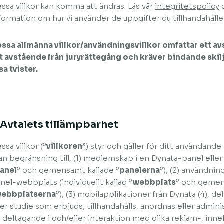
ssa villkor kan komma att ändras. Läs vår
integritetspolicy
formation om hur vi använder de uppgifter du tillhandahåller
ssa allmänna villkor/användningsvillkor omfattar ett a
t avstående från juryrättegång och kräver bindande skil
sa tvister.
. Avtalets tillämpbarhet
ssa villkor (”
villkoren
”) styr och gäller för ditt användande 
an begränsning till, (1) medlemskap i en Dynata-panel eller 
anel
” och gemensamt kallade ”
panelerna
”), (2) användning
nel-webbplats (individuellt kallad ”
webbplats
” och gemen
ebbplatserna
”), (3) mobilapplikationer från Dynata (4), 
ler studie som erbjuds, tillhandahålls, anordnas eller adminis
) deltagande i och/eller interaktion med olika reklam-, inneh