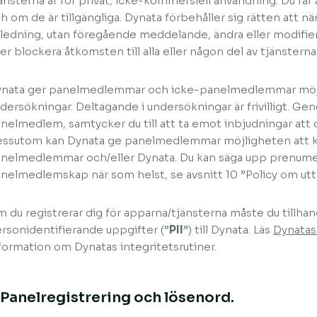
änsterna är för privat, icke-kommersiell användning. Du får
h om de är tillgängliga. Dynata förbehåller sig rätten att n
ledning, utan föregående meddelande, ändra eller modifier
ler blockera åtkomsten till alla eller någon del av tjänsterna
nata ger panelmedlemmar och icke-panelmedlemmar möjli
dersökningar. Deltagande i undersökningar är frivilligt. Geno
nelmedlem, samtycker du till att ta emot inbjudningar att d
ssutom kan Dynata ge panelmedlemmar möjligheten att
nelmedlemmar och/eller Dynata. Du kan säga upp prenume
nelmedlemskap när som helst, se avsnitt 10 ”Policy om ut
 du registrerar dig för apparna/tjänsterna måste du tillhand
rsonidentifierande uppgifter (”
PII
”) till Dynata. Läs
Dynatas
formation om Dynatas integritetsrutiner.
.Panelregistrering och lösenord.